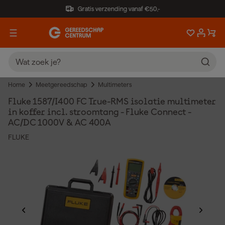
Gratis verzending vanaf €50,-
Home
Meetgereedschap
Multimeters
Fluke 1587/I400 FC True-RMS isolatie multimeter
in koffer incl. stroomtang - Fluke Connect -
AC/DC 1000V & AC 400A
FLUKE