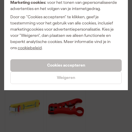
Marketing cookies:
voor het tonen van gepersonaliseerde
advertenties en het volgen van je internetgedrag.
Fluke T90
Stanley
Facom
Tweepolige
FMHT0-
194A.17VE
Door op "Cookies accepteren" te klikken, geef je
spannings- en
96230
VDE Striptang
toestemming voor het gebruik van alle cookies, inclusief
doorbeltester
FatMax
- 170mm
marketingcookies voor advertentiepersonalisatie. Kies je
Maandag
Maandag
Maandag
- AC/DC
Automatische
voor "Weigeren", dan plaatsen we alleen functionele en
bezorgd
bezorgd
bezorgd
690V
striptang
beperkt analytische cookies. Meer informatie vind je in
ons
cookiebeleid
.
Adviesprijs
32,78
102
,
26
,
58
,
41
60
43
Cookies accepteren
incl. BTW
incl. BTW
incl. BTW
Weigeren