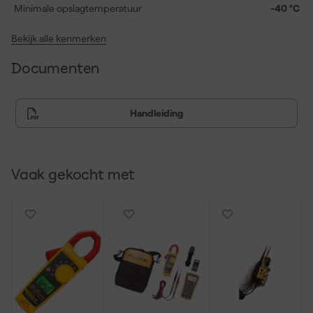
nauwkeurige metingen zonder het circuit te hoeven
Minimale opslagtemperatuur
-40 °C
onderbreken, volledig volgens de actuele veiligheidsnormen.
Bekijk alle kenmerken
Documenten
Handleiding
Vaak gekocht met