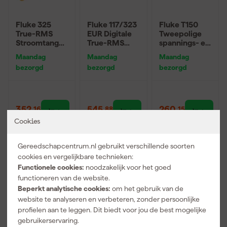
Fluke 325
Fluke 117/323
Fluke T150
True-RMS
EUR Digitale
Tweepolige
Stroomtang
True-RMS
spannings- en
met
multimeter
doorbeltester
Maandag
Maandag
Maandag
temperatuur
(Fluke 117) &
met LCD
bezorgd
bezorgd
bezorgd
meting -
True-RMS
scherm -
AC/DC 600V
Stroomtang
Ohm-meting -
& 400A
(Fluke 323)
schakelbare
combiset
belasting -
AC/DC 690V
352
,
545
,
260
,
16
88
15
incl. BTW
incl. BTW
incl. BTW
Cookies
Nieuw
Gereedschapcentrum.nl gebruikt verschillende soorten
cookies en vergelijkbare technieken:
Functionele cookies:
noodzakelijk voor het goed
functioneren van de website.
Beperkt analytische cookies:
om het gebruik van de
website te analyseren en verbeteren, zonder persoonlijke
profielen aan te leggen. Dit biedt voor jou de best mogelijke
gebruikerservaring.