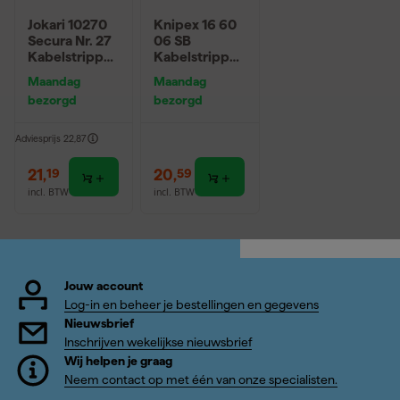
Jokari 10270
Knipex 16 60
Secura Nr. 27
06 SB
Kabelstripper
Kabelstripper
- 8-28mm
voor Coax- en
Maandag
Maandag
datakabel
bezorgd
bezorgd
Adviesprijs
22,87
21
,
20
,
19
59
incl. BTW
incl. BTW
Jouw account
Log-in en beheer je bestellingen en gegevens
Nieuwsbrief
Inschrijven wekelijkse nieuwsbrief
Wij helpen je graag
Neem contact op met één van onze specialisten.