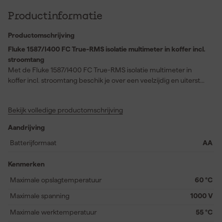
Productinformatie
Productomschrijving
Fluke 1587/I400 FC True-RMS isolatie multimeter in koffer incl.
stroomtang
Met de Fluke 1587/I400 FC True-RMS isolatie multimeter in
koffer incl. stroomtang beschik je over een veelzijdig en uiterst
nauwkeurig meetinstrument geschikt voor zowel AC/DC
spanningen tot 1000V als AC-stroom tot 400A. Deze set
Bekijk volledige productomschrijving
combineert de betrouwbare Fluke 1587 FC 2-in-1 isolatie-
multimeter met de Fluke i400 stroomtang, waarbij je direct kunt
Aandrijving
profiteren van innovatieve functies via de Fluke Connect
Measurements-app. Dankzij getimede PI-/DAR-verhoudingstests
Batterijformaat
AA
en TrendIt™ grafieken spoor je snel vocht en
verontreinigingsproblemen in isolatie op. Met de
Kenmerken
geheugenopslagfunctie worden gemeten waarden direct
Maximale opslagtemperatuur
60 °C
opgeslagen, waardoor foutgevoelige handmatige registratie
verleden tijd is. De temperatuurcompensatie via de app
Maximale spanning
1000 V
verzekert je van nauwkeurige meetwaarden, ongeacht
Maximale werktemperatuur
55 °C
omgevingsfactoren. Bovendien biedt de stroomtang veilige,