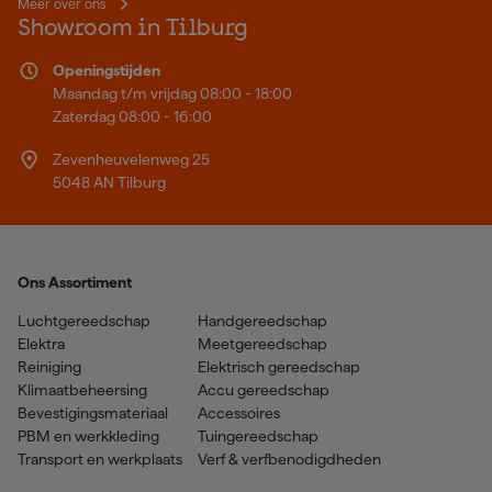
Meer over ons
Showroom in Tilburg
Openingstijden
Maandag t/m vrijdag 08:00 - 18:00
Zaterdag 08:00 - 16:00
Zevenheuvelenweg 25
5048 AN Tilburg
Ons Assortiment
Luchtgereedschap
Handgereedschap
Elektra
Meetgereedschap
Reiniging
Elektrisch gereedschap
Klimaatbeheersing
Accu gereedschap
Bevestigingsmateriaal
Accessoires
PBM en werkkleding
Tuingereedschap
Transport en werkplaats
Verf & verfbenodigdheden