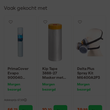
oplossing voor uiteenlopende schilderklussen met een constant
en verzorgd eindresultaat.
Vaak gekocht met
PrimaCover
Kip Tape
Delta Plus
Evapo
3888-27
Spray Kit
900040
Masker met
M6400A2P3
Damp-Open
Washi Tape -
Morgen
Morgen
Morgen
Afdekvlies -
2,7 x 20m
bezorgd
bezorgd
bezorgd
25 x 1m
Adviesprijs
67,59
56
,
10
,
39
,
75
10
99