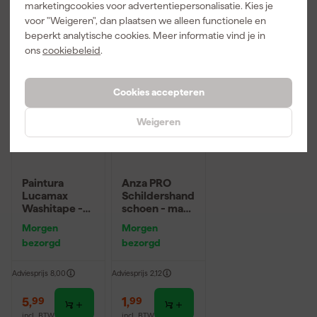
marketingcookies voor advertentiepersonalisatie. Kies je
incl. BTW
incl. BTW
incl. BTW
voor "Weigeren", dan plaatsen we alleen functionele en
beperkt analytische cookies. Meer informatie vind je in
ons
cookiebeleid
.
Cookies accepteren
Weigeren
Paintura
Anza PRO
Lucamax
Schildershand
Washitape -
schoen - maat
50mx36mm
10 (XL)
Morgen
Morgen
bezorgd
bezorgd
Adviesprijs
8,00
Adviesprijs
2,12
5
,
1
,
99
99
incl. BTW
incl. BTW