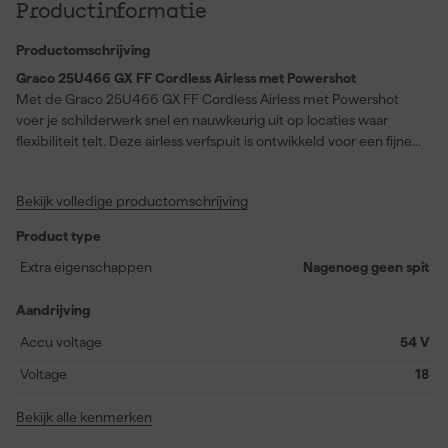
Productinformatie
Productomschrijving
Graco 25U466 GX FF Cordless Airless met Powershot
Met de Graco 25U466 GX FF Cordless Airless met Powershot
voer je schilderwerk snel en nauwkeurig uit op locaties waar
flexibiliteit telt. Deze airless verfspuit is ontwikkeld voor een fijne
afwerking en helpt je om deuren kozijnen meubels en andere
oppervlakken egaal te spuiten zonder tijdverlies. De
Bekijk volledige productomschrijving
verfspuitmachine biedt veel bewegingsvrijheid waardoor je
direct kunt starten op renovatieprojecten of nieuwbouwklussen.
Product type
Het Contractor PowerShot airless spuitpistool geeft je
uitstekende controle tijdens detailwerk en reageert direct op
Extra eigenschappen
Nagenoeg geen spit
iedere beweging van de trekker. Dankzij de fijne verneveling
ontstaat een strak spuitbeeld met minder overspray en een nette
Aandrijving
afwerking. De ingebouwde slang van 1,8 meter zorgt voor extra
Accu voltage
54 V
bereik zodat je soepel blijft werken rond obstakels en in lastige
hoeken. Het onderhoud verloopt eenvoudig dankzij het slimme
Voltage
18
ontwerp waardoor stilstand wordt beperkt. Voor vakmensen die
zoeken naar een mobiele verfspuit en professioneel
Bekijk alle kenmerken
spuitgereedschap biedt deze airless spuitinstallatie een efficiënte