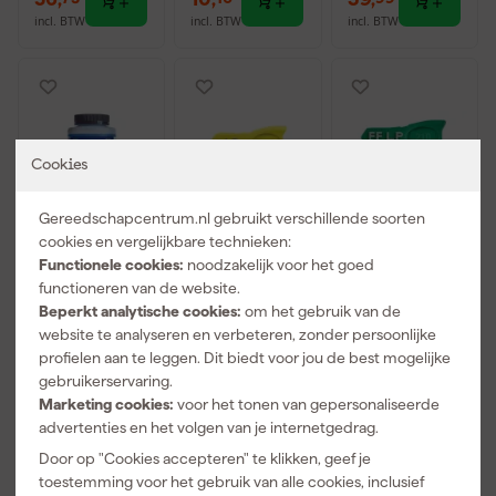
incl. BTW
incl. BTW
incl. BTW
Cookies
Gereedschapcentrum.nl gebruikt verschillende soorten
cookies en vergelijkbare technieken:
Functionele cookies:
noodzakelijk voor het goed
functioneren van de website.
Graco Pump
Graco RAC X
Graco RAC X
Beperkt analytische cookies:
om het gebruik van de
Armor
SwitchTip
SwitchTip
website te analyseren en verbeteren, zonder persoonlijke
vloeibare
LP519
FFLP210
bescherming
profielen aan te leggen. Dit biedt voor jou de best mogelijke
Morgen
Morgen
Morgen
- 0,95L
gebruikerservaring.
bezorgd
bezorgd
bezorgd
Marketing cookies:
voor het tonen van gepersonaliseerde
advertenties en het volgen van je internetgedrag.
Adviesprijs
49,61
Adviesprijs
124,63
Adviesprijs
124,63
Door op "Cookies accepteren" te klikken, geef je
toestemming voor het gebruik van alle cookies, inclusief
39
,
42
,
42
,
99
50
50