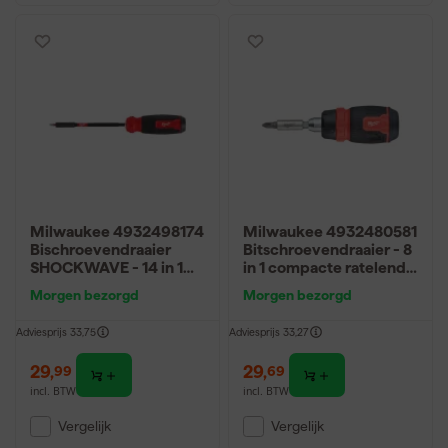
Milwaukee 4932498174
Milwaukee 4932480581
Bischroevendraaier
Bitschroevendraaier - 8
SHOCKWAVE - 14 in 1
in 1 compacte ratelend
multi-bit
multi-bit
Morgen bezorgd
Morgen bezorgd
Adviesprijs
33,75
Adviesprijs
33,27
29
,
29
,
99
69
incl. BTW
incl. BTW
Vergelijk
Vergelijk