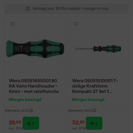
Vandaag voor 18:00u besteld = morgen in huis
Wera 05051495001 80
Wera 05051510001 7-
RA Vario Handhouder -
delige Kraftform
6mm - met ratelfunctie
Kompakt 27 Set 1
Handbithouder met bits
Morgen bezorgd
Morgen bezorgd
- 1/4" - 25mm
Adviesprijs
53,00
Adviesprijs
59,00
29
,
32
,
99
89
incl. BTW
incl. BTW