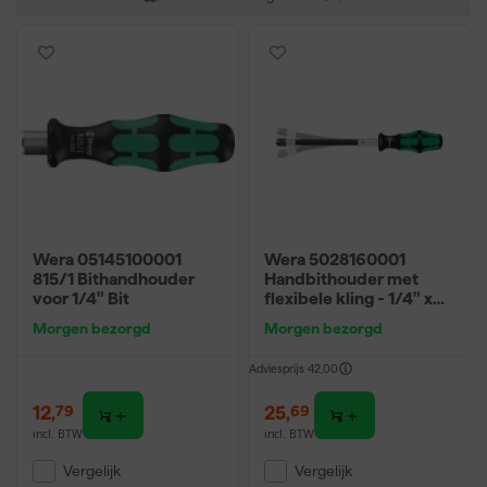
Wera 05145100001
Wera 5028160001
815/1 Bithandhouder
Handbithouder met
voor 1/4" Bit
flexibele kling - 1/4" x
177mm
Morgen bezorgd
Morgen bezorgd
Adviesprijs
42,00
12
,
25
,
79
69
incl. BTW
incl. BTW
Vergelijk
Vergelijk