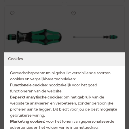
Cookies
Wera 05051462001 816
Wera 05136075001 7-
Gereedschapcentrum.nl gebruikt verschillende soorten
R Bithandhouder - 1/4" -
delig Kraftform
119mm
Kompakt 27 XL SHK 1
cookies en vergelijkbare technieken:
Handbithouder met
Functionele cookies:
noodzakelijk voor het goed
Morgen bezorgd
Morgen bezorgd
vaste kling -
functioneren van de website.
1/4"x300mm
Beperkt analytische cookies:
om het gebruik van de
Adviesprijs
42,00
Adviesprijs
57,00
website te analyseren en verbeteren, zonder persoonlijke
25
,
34
,
79
79
profielen aan te leggen. Dit biedt voor jou de best mogelijke
incl. BTW
incl. BTW
gebruikerservaring.
Marketing cookies:
voor het tonen van gepersonaliseerde
Vergelijk
Vergelijk
advertenties en het volgen van je internetgedrag.