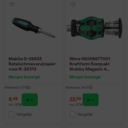
Makita D-58833
Wera 05008877001
Ratelschroevendraaier
Kraftform Kompakt
voor B-36170
Stubby Magazin 4
Bitschroevendraaier - 6
Morgen bezorgd
Morgen bezorgd
in 1 multi-bit
Adviesprijs
11,79
Adviesprijs
34,00
8
,
22
,
48
29
incl. BTW
incl. BTW
Vergelijk
Vergelijk