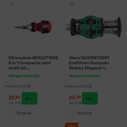
Milwaukee 4932471868
Wera 05008873001
8 in 1 Compacte ratel
Kraftform Kompakt
multi-bit
Stubby Magazin 1
schroevendraaier
Bitschroevendraaier - 6
Morgen bezorgd
Morgen bezorgd
in 1 multi-bit
Adviesprijs
22,86
Adviesprijs
36,00
22
,
23
,
80
09
incl. BTW
incl. BTW
Vergelijk
Vergelijk
Nieuw