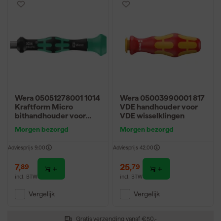
Wera 05051278001 1014
Wera 05003990001 817
Kraftform Micro
VDE handhouder voor
bithandhouder voor
VDE wisselklingen
4mm Bit
Morgen bezorgd
Morgen bezorgd
Adviesprijs
9,00
Adviesprijs
42,00
7
,
25
,
89
79
incl. BTW
incl. BTW
Vergelijk
Vergelijk
Gratis verzending vanaf €50,-