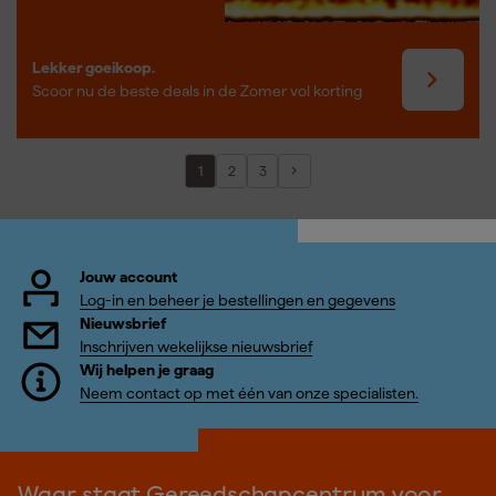
Lekker goeikoop.
Scoor nu de beste deals in de Zomer vol korting
1
2
3
Jouw account
Log-in en beheer je bestellingen en gegevens
Nieuwsbrief
Inschrijven wekelijkse nieuwsbrief
Wij helpen je graag
Neem contact op met één van onze specialisten.