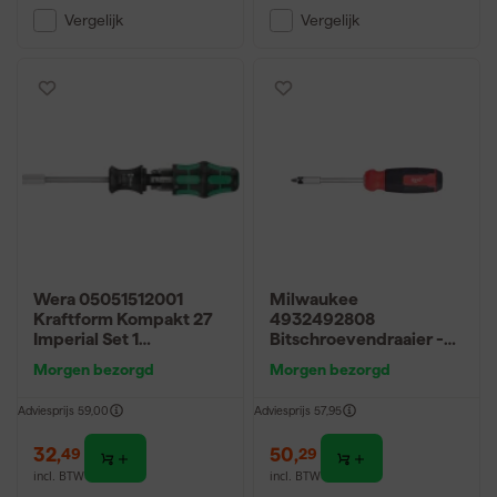
Vergelijk
Vergelijk
Wera 05051512001
Milwaukee
Kraftform Kompakt 27
4932492808
Imperial Set 1
Bitschroevendraaier -
Bitschroevendraaier - 6
27 in 1 multi-bit
Morgen bezorgd
Morgen bezorgd
in 1 multi-bit
Adviesprijs
59,00
Adviesprijs
57,95
32
,
50
,
49
29
incl. BTW
incl. BTW