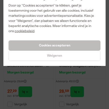
Door op "Cookies accepteren" te klikken, geef je
toestemming voor het gebruik van alle cookies, inclusief
marketingcookies voor advertentiepersonalisatie. Kies je
voor "Weigeren", dan plaatsen we alleen functionele en
beperkt analytische cookies. Meer informatie vind je in
ons
cookiebeleid
.
Cookies accepteren
Weigeren
Milwaukee
Wera 05004179001
4932492807
Kraftform Kompakt
Bitschroevendraaier - 8
Stubby Magazin Bicycle
in 1 compacte multi-bit
Set 11
Morgen bezorgd
Morgen bezorgd
Bitschroevendraaier - 7
in 1 multi-bit
Adviesprijs
29,64
Adviesprijs
49,00
27
,
28
,
29
59
incl. BTW
incl. BTW
Vergelijk
Vergelijk