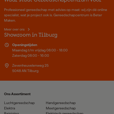
Waar staat Gereedschapcentrum voor
Professioneel gereedschap met advies op maat: wij zijn dé online
specialist, wat je project ook is. Gereedschapcentrum is Beter
Maken.
Meer over ons
Showroom in Tilburg
Openingstijden
Maandag t/m vrijdag 08:00 - 18:00
Zaterdag 08:00 - 16:00
Zevenheuvelenweg 25
5048 AN Tilburg
Ons Assortiment
Luchtgereedschap
Handgereedschap
Elektra
Meetgereedschap
Reiniging
Elektrisch gereedschap