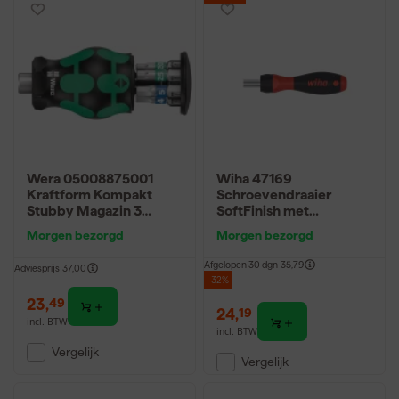
Wera 05008875001
Wiha 47169
Kraftform Kompakt
Schroevendraaier
Stubby Magazin 3
SoftFinish met
Bitschroevendraaier - 6
bithouder - 1/4" -
Morgen bezorgd
Morgen bezorgd
in 1 multi-bit
112mm - met
ratelfunctie
Afgelopen 30 dgn
35,79
Adviesprijs
37,00
-32%
23
,
49
24
,
19
incl. BTW
incl. BTW
Vergelijk
Vergelijk