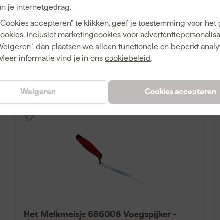
n je internetgedrag.
Maandag bezorgd
"Cookies accepteren" te klikken, geef je toestemming voor het
Adviesprijs
10,00
Ad
cookies, inclusief marketingcookies voor advertentiepersonalisat
Weigeren", dan plaatsen we alleen functionele en beperkt analy
8
,
26
Meer informatie vind je in ons
cookiebeleid
.
incl. BTW
Vergelijk
Weigeren
Cookies accepteren
Het Melkmeisje 686008 Voegspijker -