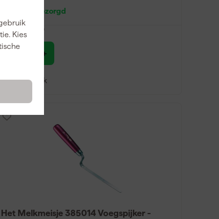
Maandag bezorgd
 gebruik
viesprijs
14,00
ie. Kies
tische
10
,
26
incl. BTW
Vergelijk
Het Melkmeisje 385014 Voegspijker -