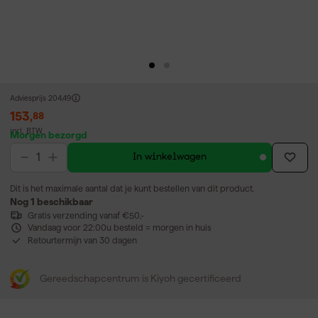
Adviesprijs
204,49
153
,
88
incl. BTW
Morgen bezorgd
In winkelwagen
Dit is het maximale aantal dat je kunt bestellen van dit product.
Nog 1 beschikbaar
Gratis verzending vanaf €50,-
Vandaag voor 22:00u besteld = morgen in huis
Retourtermijn van 30 dagen
Gereedschapcentrum is Kiyoh gecertificeerd