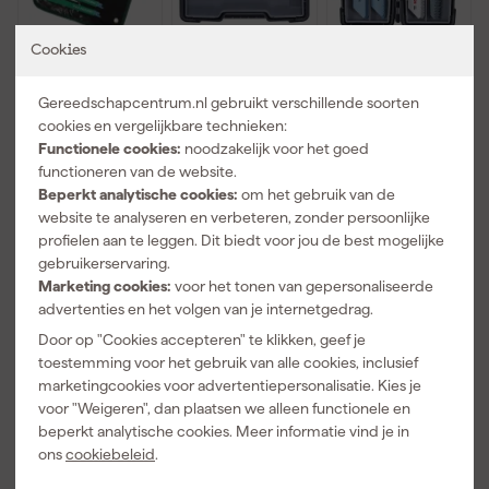
Cookies
HiKOKI
Bosch
Bosch
752049 12
2607010901
2607010902
Gereedschapcentrum.nl gebruikt verschillende soorten
delige
15 delige
20 delige
cookies en vergelijkbare technieken:
Reciprozaagbl
Reciprozaagbl
Reciprozaagbl
Functionele cookies:
noodzakelijk voor het goed
Morgen
Morgen
Morgen
aden set -
aden set in
aden set in
functioneren van de website.
bezorgd
bezorgd
bezorgd
Metaal/Hout/
koffer -
koffer -
Beperkt analytische cookies:
om het gebruik van de
Kunststof
Hout/Metaal
Hout/Metaal
website te analyseren en verbeteren, zonder persoonlijke
Adviesprijs
73,87
Adviesprijs
60,69
Adviesprijs
79,81
profielen aan te leggen. Dit biedt voor jou de best mogelijke
39
,
37
,
46
,
gebruikerservaring.
87
09
13
Marketing cookies:
voor het tonen van gepersonaliseerde
incl. BTW
incl. BTW
incl. BTW
advertenties en het volgen van je internetgedrag.
Gratis product
Door op "Cookies accepteren" te klikken, geef je
toestemming voor het gebruik van alle cookies, inclusief
marketingcookies voor advertentiepersonalisatie. Kies je
voor "Weigeren", dan plaatsen we alleen functionele en
beperkt analytische cookies. Meer informatie vind je in
ons
cookiebeleid
.