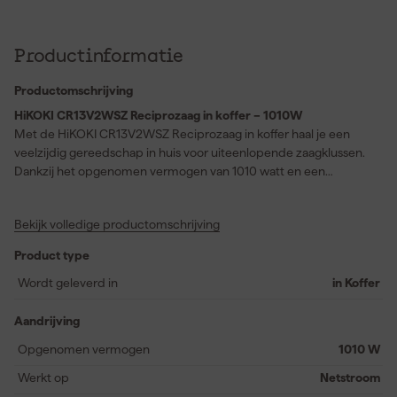
Productinformatie
Productomschrijving
HiKOKI CR13V2WSZ Reciprozaag in koffer – 1010W
Met de HiKOKI CR13V2WSZ Reciprozaag in koffer haal je een
veelzijdig gereedschap in huis voor uiteenlopende zaagklussen.
Dankzij het opgenomen vermogen van 1010 watt en een
slaglengte van 29 millimeter werk je snel en efficiënt, terwijl je
met een maximale zaagdiepte van 300 millimeter moeiteloos
Bekijk volledige productomschrijving
door diverse materialen gaat. Het unieke Power Lock System
maakt het mogelijk om het zaagblad zonder gereedschap te
Product type
verwisselen, waardoor je nauwelijks tijd verliest tijdens het
werken. De vernieuwde ergonomische rubberen voorkap en
Wordt geleverd in
in Koffer
achtergreep, voorzien van een grote schakelaar, bieden extra
comfort en controle. Met de zaagbladplaatsing in twee
Aandrijving
richtingen en de variabele snelheidsregeling pas je de machine
Opgenomen vermogen
1010 W
makkelijk aan op de klus. De drievoudige afdichting beschermt
de reciprozag optimaal tegen stof en water, zodat je zelfs in
Werkt op
Netstroom
uitdagende omstandigheden kunt werken.