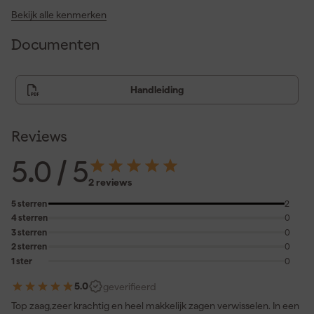
Bekijk alle kenmerken
Documenten
Handleiding
Reviews
5.0
/ 5
2 reviews
5 sterren
2
4 sterren
0
3 sterren
0
2 sterren
0
1 ster
0
5.0
geverifieerd
Top zaag,zeer krachtig en heel makkelijk zagen verwisselen. In een