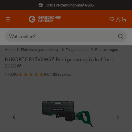
Gratis verzending vanaf €50,-
Home
Elektrisch gereedschap
Zaagmachines
Reciprozagen
HiKOKI CR13V2WSZ Reciprozaag in koffer -
1010W
HIKOKI
5.0
/ 5
2 reviews