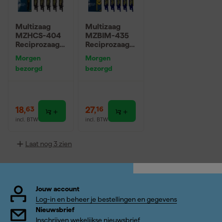
Multizaag
Multizaag
MZHCS-404
MZBIM-435
Reciprozaagbl
Reciprozaagbl
ad Hout - 5
ad Bimetaal -
Morgen
Morgen
stuks
5 stuks
bezorgd
bezorgd
18
,
27
,
63
16
incl. BTW
incl. BTW
Laat nog 3 zien
Jouw account
Log-in en beheer je bestellingen en gegevens
Nieuwsbrief
Inschrijven wekelijkse nieuwsbrief