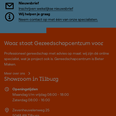
Nieuwsbrief
Inschrijven wekelijkse nieuwsbrief
Wij helpen je graag
Neem contact op met één van onze specialisten.
Waar staat Gereedschapcentrum voor
Professioneel gereedschap met advies op maat: wij zijn dé online
specialist, wat je project ook is. Gereedschapcentrum is Beter
Maken.
Meer over ons
Showroom in Tilburg
Openingstijden
Maandag t/m vrijdag 08:00 - 18:00
Zaterdag 08:00 - 16:00
Zevenheuvelenweg 25
5048 AN Tilburg