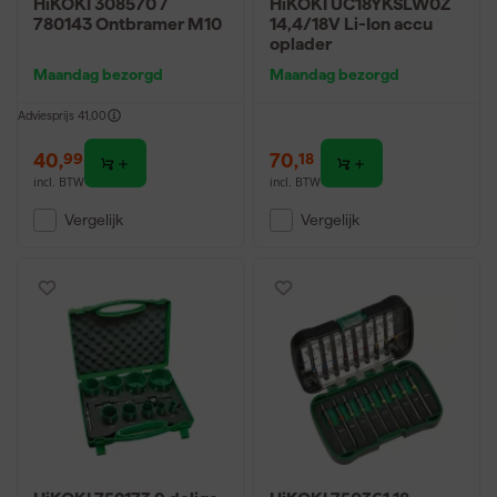
HiKOKI 308570 /
HiKOKI UC18YKSLW0Z
780143 Ontbramer M10
14,4/18V Li-Ion accu
oplader
Maandag bezorgd
Maandag bezorgd
Adviesprijs
41,00
40
,
70
,
99
18
incl. BTW
incl. BTW
Vergelijk
Vergelijk