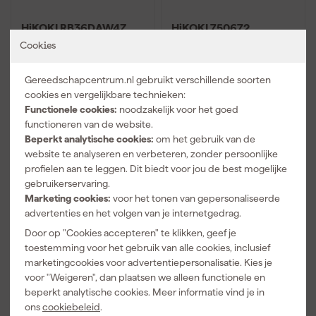
HiKOKI RB36DAW4Z
HiKOKI 750672
36V Li-Ion Multivolt
Minibrads - 1,2 x 20mm
Cookies
accu bladblazer body -
(5000st)
190 km/h
Maandag bezorgd
Maandag bezorgd
Gereedschapcentrum.nl gebruikt verschillende soorten
cookies en vergelijkbare technieken:
Adviesprijs
12,88
Functionele cookies:
noodzakelijk voor het goed
functioneren van de website.
446
,
10
,
49
19
Beperkt analytische cookies:
om het gebruik van de
incl. BTW
incl. BTW
website te analyseren en verbeteren, zonder persoonlijke
Vergelijk
Vergelijk
profielen aan te leggen. Dit biedt voor jou de best mogelijke
gebruikerservaring.
Marketing cookies:
voor het tonen van gepersonaliseerde
advertenties en het volgen van je internetgedrag.
Door op "Cookies accepteren" te klikken, geef je
toestemming voor het gebruik van alle cookies, inclusief
marketingcookies voor advertentiepersonalisatie. Kies je
voor "Weigeren", dan plaatsen we alleen functionele en
beperkt analytische cookies. Meer informatie vind je in
ons
cookiebeleid
.