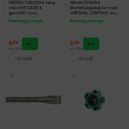
HiKOKI C222094 inleg
Hikoki 374294
voor HIT CASE 3
Stofafzuigadapter voor
geschikt voor
C8FSHG, C10FSHC en
combisets (DV + WH)
C3610DRA
Maandag bezorgd
Maandag bezorgd
4
,
3
,
99
99
incl. BTW
incl. BTW
Vergelijk
Vergelijk