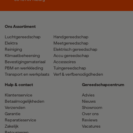
Ons Assortiment
Luchtgereedschap
Handgereedschap
Elektra
Meetgereedschap
Reiniging
Elektrisch gereedschap
Klimaatbeheersing
Accu gereedschap
Bevestigingsmateriaal
Accessoires
PBM en werkkleding
Tuingereedschap
Transport en werkplaats
Verf & verfbenodigdheden
Hulp & contact
Gereedschapcentrum
Klantenservice
Advies
Betaalmogelijkheden
Nieuws
Verzenden
Showroom
Garantie
Over ons
Reparatieservice
Reviews
Zakelijk
Vacatures
Retourneren