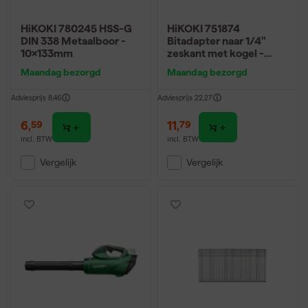
HiKOKI 780245 HSS-G
HiKOKI 751874
DIN 338 Metaalboor -
Bitadapter naar 1/4"
10x133mm
zeskant met kogel -
38mm - 1/2"
Maandag bezorgd
Maandag bezorgd
Adviesprijs
8,46
Adviesprijs
22,27
6
,
11
,
59
79
incl. BTW
incl. BTW
Vergelijk
Vergelijk