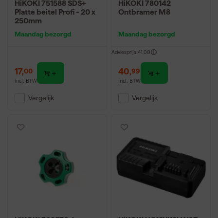
HiKOKI 751588 SDS+
HiKOKI 780142
Platte beitel Profi - 20 x
Ontbramer M8
250mm
Maandag bezorgd
Maandag bezorgd
Adviesprijs
41,00
17
,
40
,
00
99
incl. BTW
incl. BTW
Vergelijk
Vergelijk