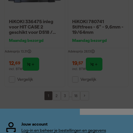
HiKOKI 336475 inleg
HiKOKI 780741
voor HIT CASE 2
Stiftfrees - 6" - 9,6mm -
geschikt voor DS18 /
19/64mm
DV18 / DS14 / WH18 /
Maandag bezorgd
Maandag bezorgd
WR18 (C218185 /
C221593)
Adviesprijs
13,31
Adviesprijs
28,13
12
,
19
,
69
57
incl. BTW
incl. BTW
Vergelijk
Vergelijk
...
1
2
3
18
Jouw account
Log-in en beheer je bestellingen en gegevens