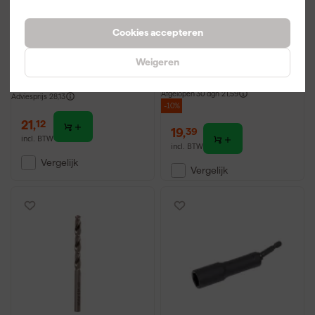
HiKOKI 780899 Beton/-
HiKOKI 750334
Cookies accepteren
steenborenset in
Flexibele dopsleutel -
cassette - cilindrische
Zeskant - 13mm - 1/4"
Weigeren
opname - 8-delig
(L=112mm)
Maandag bezorgd
Maandag bezorgd
Afgelopen 30 dgn
21,59
Adviesprijs
28,13
-10%
21
,
12
19
,
39
incl. BTW
incl. BTW
Vergelijk
Vergelijk