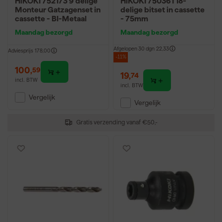
HiKOKI 752173 9 delige
HiKOKI 750361 18-
Monteur Gatzagenset in
delige bitset in cassette
cassette - BI-Metaal
- 75mm
Maandag bezorgd
Maandag bezorgd
Afgelopen 30 dgn
22,33
Adviesprijs
178,00
-11%
100
,
59
19
,
74
incl. BTW
incl. BTW
Vergelijk
Vergelijk
Gratis verzending vanaf €50,-