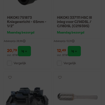
HiKOKI 751873
HiKOKI 337111 HSC III
Kniegewricht - 65mm -
inleg voor CJ14DSL /
1/2"
CJ18DSL (C219395)
Maandag bezorgd
Maandag bezorgd
Adviesprijs
28,95
Adviesprijs
13,31
20
,
12
,
79
49
incl. BTW
incl. BTW
Vergelijk
Vergelijk