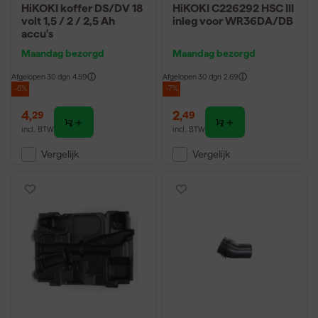
HiKOKI koffer DS/DV 18
HiKOKI C226292 HSC III
volt 1,5 / 2 / 2,5 Ah
inleg voor WR36DA/DB
accu's
Maandag bezorgd
Maandag bezorgd
Afgelopen 30 dgn
4,59
Afgelopen 30 dgn
2,69
-6%
-7%
4
,
2
,
29
49
incl. BTW
incl. BTW
Vergelijk
Vergelijk