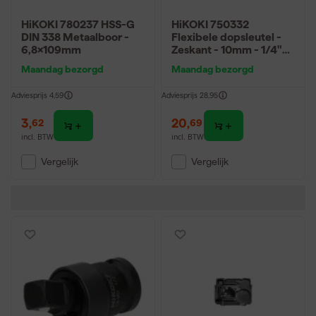
HiKOKI 780237 HSS-G
HiKOKI 750332
DIN 338 Metaalboor -
Flexibele dopsleutel -
6,8x109mm
Zeskant - 10mm - 1/4"
(L=112mm)
Maandag bezorgd
Maandag bezorgd
Adviesprijs
4,59
Adviesprijs
28,95
3
,
20
,
62
69
incl. BTW
incl. BTW
Vergelijk
Vergelijk