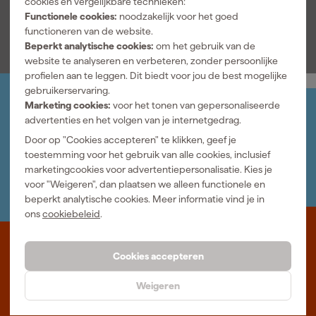
cookies en vergelijkbare technieken:
Bekijk alle kenmerken
Functionele cookies:
noodzakelijk voor het goed
functioneren van de website.
Beperkt analytische cookies:
om het gebruik van de
website te analyseren en verbeteren, zonder persoonlijke
profielen aan te leggen. Dit biedt voor jou de best mogelijke
gebruikerservaring.
Marketing cookies:
voor het tonen van gepersonaliseerde
Jouw account
advertenties en het volgen van je internetgedrag.
Log-in en beheer je bestellingen en gegevens
Nieuwsbrief
Door op "Cookies accepteren" te klikken, geef je
Inschrijven wekelijkse nieuwsbrief
toestemming voor het gebruik van alle cookies, inclusief
Wij helpen je graag
marketingcookies voor advertentiepersonalisatie. Kies je
Neem contact op met één van onze specialisten.
voor "Weigeren", dan plaatsen we alleen functionele en
beperkt analytische cookies. Meer informatie vind je in
ons
cookiebeleid
.
Waar staat Gereedschapcentrum voor
Cookies accepteren
Professioneel gereedschap met advies op maat: wij zijn dé online
Weigeren
specialist, wat je project ook is. Gereedschapcentrum is Beter
Maken.