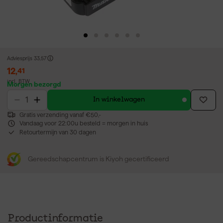
Adviesprijs
33,57
12
,
41
incl. BTW
Morgen bezorgd
In winkelwagen
Gratis verzending vanaf €50,-
Vandaag voor 22:00u besteld = morgen in huis
Retourtermijn van 30 dagen
Gereedschapcentrum is Kiyoh gecertificeerd
Productinformatie