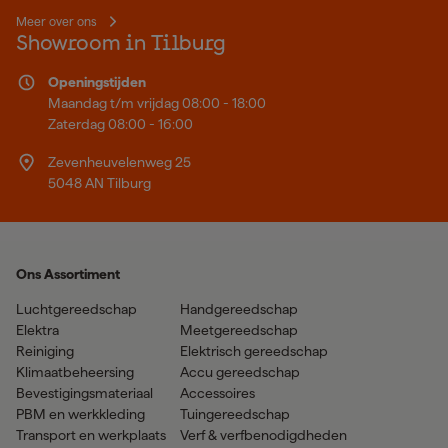
Meer over ons
Showroom in Tilburg
Openingstijden
Maandag t/m vrijdag 08:00 - 18:00
Zaterdag 08:00 - 16:00
Zevenheuvelenweg 25
5048 AN Tilburg
Ons Assortiment
Luchtgereedschap
Handgereedschap
Elektra
Meetgereedschap
Reiniging
Elektrisch gereedschap
Klimaatbeheersing
Accu gereedschap
Bevestigingsmateriaal
Accessoires
PBM en werkkleding
Tuingereedschap
Transport en werkplaats
Verf & verfbenodigdheden