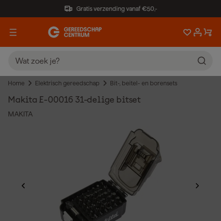
Gratis verzending vanaf €50,-
Home
Elektrisch gereedschap
Bit-, beitel- en borensets
Makita E-00016 31-delige bitset
MAKITA