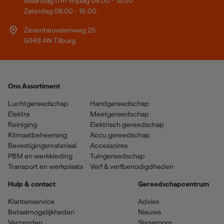
Maandag t/m vrijdag 08:00 - 18:00
Zaterdag 08:00 - 16:00
Zevenheuvelenweg 25
5048 AN Tilburg
Ons Assortiment
Luchtgereedschap
Handgereedschap
Elektra
Meetgereedschap
Reiniging
Elektrisch gereedschap
Klimaatbeheersing
Accu gereedschap
Bevestigingsmateriaal
Accessoires
PBM en werkkleding
Tuingereedschap
Transport en werkplaats
Verf & verfbenodigdheden
Hulp & contact
Gereedschapcentrum
Klantenservice
Advies
Betaalmogelijkheden
Nieuws
Verzenden
Showroom