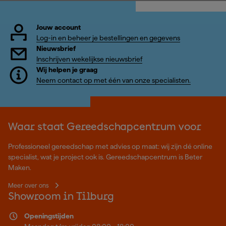
Jouw account
Log-in en beheer je bestellingen en gegevens
Nieuwsbrief
Inschrijven wekelijkse nieuwsbrief
Wij helpen je graag
Neem contact op met één van onze specialisten.
Waar staat Gereedschapcentrum voor
Professioneel gereedschap met advies op maat: wij zijn dé online
specialist, wat je project ook is. Gereedschapcentrum is Beter
Maken.
Meer over ons
Showroom in Tilburg
Openingstijden