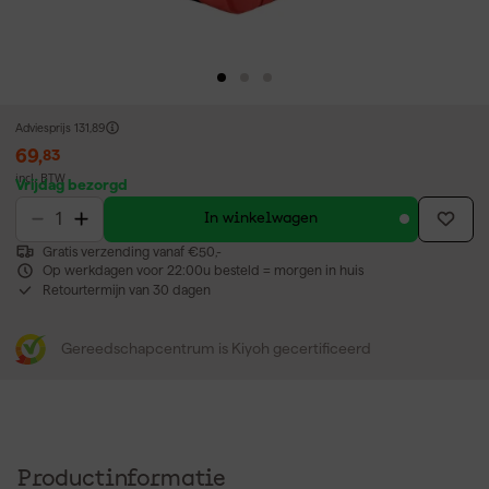
Adviesprijs
131,89
69
,
83
incl. BTW
Vrijdag bezorgd
In winkelwagen
Gratis verzending vanaf €50,-
Op werkdagen voor 22:00u besteld = morgen in huis
Retourtermijn van 30 dagen
Gereedschapcentrum is Kiyoh gecertificeerd
Productinformatie