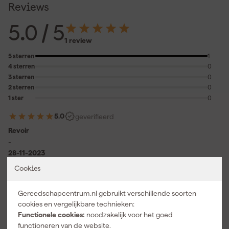
Reviews
5.0
/ 5
1 review
5 sterren
1
4 sterren
0
3 sterren
0
2 sterren
0
1 ster
0
5.0
geverifieerd
Revoir
-
28-11-2023
Geplaatst op onze Franse site.
Vertaal
Cookies
Over onze reviews
Gereedschapcentrum.nl gebruikt verschillende soorten
cookies en vergelijkbare technieken:
Functionele cookies:
noodzakelijk voor het goed
Vaak gekocht met
functioneren van de website.