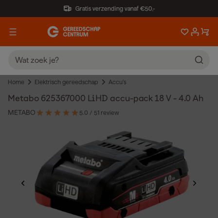
Gratis verzending vanaf €50,-
Home
Elektrisch gereedschap
Accu's
Metabo 625367000 LiHD accu-pack 18 V - 4.0 Ah
METABO
5.0
/ 5
1 review