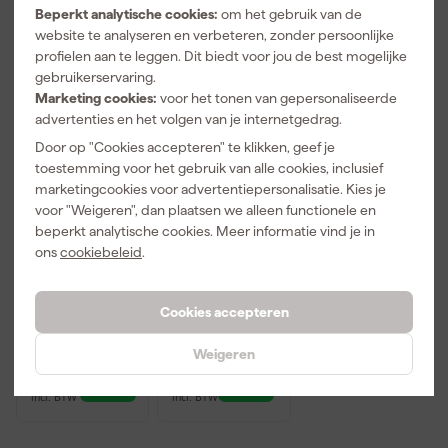
Beperkt analytische cookies:
om het gebruik van de
website te analyseren en verbeteren, zonder persoonlijke
profielen aan te leggen. Dit biedt voor jou de best mogelijke
gebruikerservaring.
Marketing cookies:
voor het tonen van gepersonaliseerde
advertenties en het volgen van je internetgedrag.
Door op "Cookies accepteren" te klikken, geef je
toestemming voor het gebruik van alle cookies, inclusief
marketingcookies voor advertentiepersonalisatie. Kies je
voor "Weigeren", dan plaatsen we alleen functionele en
Metabo DUO
Metabo ASC
beperkt analytische cookies. Meer informatie vind je in
ASC 145
145
ons
cookiebeleid
.
12/18/36V
12/18/36V
LiHD/Li-Ion
LiHD/Li-Ion
Vrijdag bezorgd
Vrijdag bezorgd
Accu
Accu oplader
Cookies accepteren
duolader met
- Air Cooled
USB laadpoort
Adviesprijs
192,39
Adviesprijs
95,59
Weigeren
(2x) - Air
Cooled
144
,
67
,
22
59
incl. BTW
incl. BTW