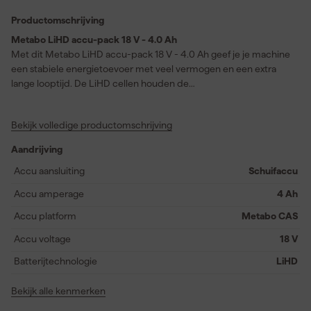
Productomschrijving
Metabo LiHD accu-pack 18 V - 4.0 Ah
Met dit Metabo LiHD accu-pack 18 V - 4.0 Ah geef je je machine
een stabiele energietoevoer met veel vermogen en een extra
lange looptijd. De LiHD cellen houden de
temperatuurontwikkeling laag zodat je langer prettig doorwerkt
tijdens boren schroeven of zagen. Het intelligente accu
Bekijk volledige productomschrijving
management ondersteunt een duurzame werking en je rekent
daarbij op 3 jaar garantie. De gepatenteerde AIR COOLED
Aandrijving
laadtechnologie voert warmte tijdens het laden doelgericht af
zodat de accu fris blijft voor de volgende klus. Elektronica
Accu aansluiting
Schuifaccu
bewaakt elke cel tijdens het laden met ESCP en helpt zo de
Accu amperage
4 Ah
levensduur verlengen. Het processorgestuurde laad en
ontlaadmanagement houdt de prestaties gelijkmatig en via de
Accu platform
Metabo CAS
capaciteitsindicatie zie je direct je laadtoestand. Ook bij langere
Accu voltage
18 V
opslag blijft de zelfontlading nagenoeg nul en binnen het CAS
accu systeem wissel je hem eenvoudig tussen 18 V machines en
Batterijtechnologie
LiHD
laders van aangesloten merken.
Bekijk alle kenmerken