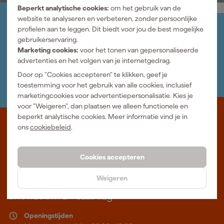
Beperkt analytische cookies:
om het gebruik van de
website te analyseren en verbeteren, zonder persoonlijke
Jouw account
profielen aan te leggen. Dit biedt voor jou de best mogelijke
Log-in en beheer je bestellingen en gegevens
gebruikerservaring.
Nieuwsbrief
Marketing cookies:
voor het tonen van gepersonaliseerde
Inschrijven wekelijkse nieuwsbrief
advertenties en het volgen van je internetgedrag.
Wij helpen je graag
Door op "Cookies accepteren" te klikken, geef je
Neem contact op met één van onze specialisten.
toestemming voor het gebruik van alle cookies, inclusief
marketingcookies voor advertentiepersonalisatie. Kies je
voor "Weigeren", dan plaatsen we alleen functionele en
beperkt analytische cookies. Meer informatie vind je in
Waar staat Gereedschapcentrum voor
ons
cookiebeleid
.
Professioneel gereedschap met advies op maat: wij zijn dé online
Cookies accepteren
specialist, wat je project ook is. Gereedschapcentrum is Beter
Maken.
Weigeren
Meer over ons
Showroom in Tilburg
Openingstijden