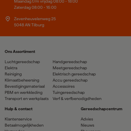
Maandag t/m vrijdag 08:00 - 18:00
Zaterdag 08:00 - 16:00
Zevenheuvelenweg 25
5048 AN Tilburg
Ons Assortiment
Luchtgereedschap
Handgereedschap
Elektra
Meetgereedschap
Reiniging
Elektrisch gereedschap
Klimaatbeheersing
Accu gereedschap
Bevestigingsmateriaal
Accessoires
PBM en werkkleding
Tuingereedschap
Transport en werkplaats
Verf & verfbenodigdheden
Hulp & contact
Gereedschapcentrum
Klantenservice
Advies
Betaalmogelijkheden
Nieuws