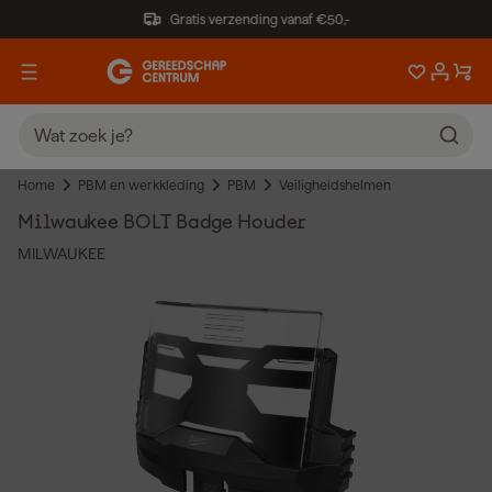
Gratis verzending vanaf €50,-
Home
PBM en werkkleding
PBM
Veiligheidshelmen
Milwaukee BOLT Badge Houder
MILWAUKEE