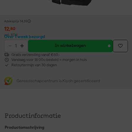
Adviesprijs
14,39
12
,
80
incl. BTW
Over 1 week bezorgd
In winkelwagen
Gratis verzending vanaf €50,-
Vandaag voor 18:00u besteld = morgen in huis
Retourtermijn van 30 dagen
Gereedschapcentrum is Kiyoh gecertificeerd
Productinformatie
Productomschrijving