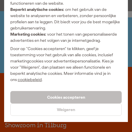
functioneren van de website.
Beperkt analytische cookies:
om het gebruik van de
website te analyseren en verbeteren, zonder persoonlijke
profielen aan te leggen. Dit biedt voor jou de best mogelijke
Jouw account
gebruikerservaring.
Log-in en beheer je bestellingen en gegevens
Marketing cookies:
voor het tonen van gepersonaliseerde
Nieuwsbrief
advertenties en het volgen van je internetgedrag.
Inschrijven wekelijkse nieuwsbrief
Door op "Cookies accepteren" te klikken, geef je
Wij helpen je graag
toestemming voor het gebruik van alle cookies, inclusief
Neem contact op met één van onze specialisten.
marketingcookies voor advertentiepersonalisatie. Kies je
voor "Weigeren", dan plaatsen we alleen functionele en
beperkt analytische cookies. Meer informatie vind je in
ons
cookiebeleid
.
Waar staat Gereedschapcentrum voor
Professioneel gereedschap met advies op maat: wij zijn dé online
Cookies accepteren
specialist, wat je project ook is. Gereedschapcentrum is Beter
Maken.
Weigeren
Meer over ons
Showroom in Tilburg