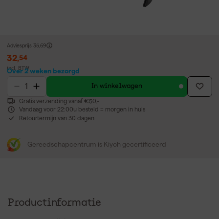
Adviesprijs
35,69
32
,
54
incl. BTW
Over 2 weken bezorgd
In winkelwagen
Gratis verzending vanaf €50,-
Vandaag voor 22:00u besteld = morgen in huis
Retourtermijn van 30 dagen
Gereedschapcentrum is Kiyoh gecertificeerd
Productinformatie