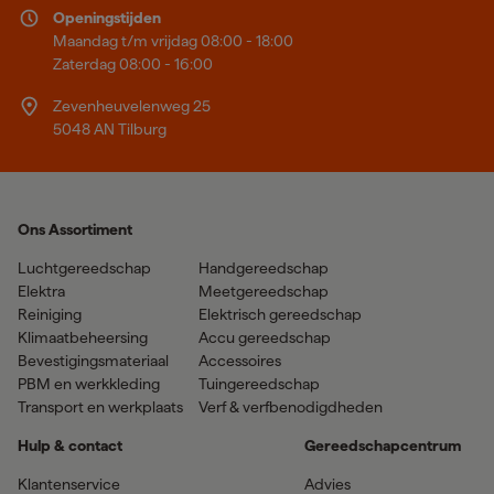
Openingstijden
Maandag t/m vrijdag 08:00 - 18:00
Zaterdag 08:00 - 16:00
Zevenheuvelenweg 25
5048 AN Tilburg
Ons Assortiment
Luchtgereedschap
Handgereedschap
Elektra
Meetgereedschap
Reiniging
Elektrisch gereedschap
Klimaatbeheersing
Accu gereedschap
Bevestigingsmateriaal
Accessoires
PBM en werkkleding
Tuingereedschap
Transport en werkplaats
Verf & verfbenodigdheden
Hulp & contact
Gereedschapcentrum
Klantenservice
Advies