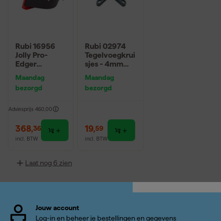
Rubi 16956
Rubi 02974
Jolly Pro-
Tegelvoegkrui
Edger
sjes - 4mm
Verstekfrees
(1000st)
Maandag
Maandag
in tas
bezorgd
bezorgd
Adviesprijs
460,00
368
,
19
,
36
59
incl. BTW
incl. BTW
Laat nog 6 zien
Jouw account
Log-in en beheer je bestellingen en gegevens