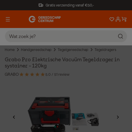
Gratis verzending vanaf €50,-
Home
Handgereedschap
Tegelgereedschap
Tegeldragers
Grabo Pro Elektrische Vacuüm Tegeldrager in
systainer - 120kg
GRABO
5.0
/ 5
1 review