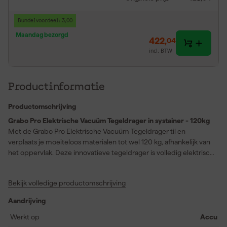
Bundelvoordeel: 3,00
Maandag bezorgd
422
,
04
incl. BTW
Productinformatie
Productomschrijving
Grabo Pro Elektrische Vacuüm Tegeldrager in systainer - 120kg
Met de Grabo Pro Elektrische Vacuüm Tegeldrager til en
verplaats je moeiteloos materialen tot wel 120 kg, afhankelijk van
het oppervlak. Deze innovatieve tegeldrager is volledig elektrisch
en geschikt voor nagenoeg elk oppervlak, zoals hout, traanplaat,
sandwichpanelen, natuursteen en tegels – zelfs wanneer ze niet
Bekijk volledige productomschrijving
volledig vlak zijn. Dankzij de digitale drukmeter en het heldere
LED scherm heb je altijd maximale controle over druk en
Aandrijving
zuigkracht, wat de veiligheid en precisie verhoogt bij het
monteren of verplaatsen van grote objecten zoals koelkasten en
Werkt op
Accu