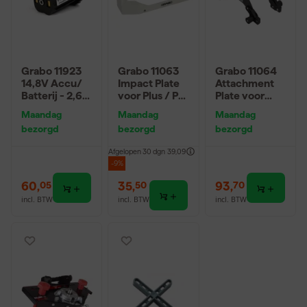
Grabo 11923
Grabo 11063
Grabo 11064
14,8V Accu/
Impact Plate
Attachment
Batterij - 2,6
voor Plus / Pro
Plate voor
Ah
/ Pro
Plus / Pro /
Maandag
Maandag
Maandag
Brushless
Pro Brushless
bezorgd
bezorgd
bezorgd
- 100kg
Afgelopen 30 dgn
39,09
-9%
60
,
35
,
93
,
05
50
70
incl. BTW
incl. BTW
incl. BTW