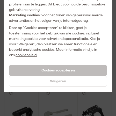
profielen aan te leggen. Dit biedt voor jou de best mogelijke
gebruikerservaring.
Marketing cookies:
voor het tonen van gepersonaliseerde
advertenties en het volgen van je internetgedrag.
Door op "Cookies accepteren" te klikken, geef je
Grabo 11016
Grabo 11017
Grabo 11006
toestemming voor het gebruik van alle cookies, inclusief
Slender Seal
Rock Seal
Filterset voor
marketingcookies voor advertentiepersonalisatie. Kies je
afdichtingssy
afdichtingssy
Plus / Pro
steem - 60kg
steem
voor "Weigeren", dan plaatsen we alleen functionele en
Maandag
Maandag
Maandag
beperkt analytische cookies. Meer informatie vind je in
bezorgd
bezorgd
bezorgd
ons
cookiebeleid
.
Afgelopen 30 dgn
48,39
Adviesprijs
152,00
-7%
Cookies accepteren
57
,
44
,
9
,
80
77
99
incl. BTW
incl. BTW
incl. BTW
Weigeren