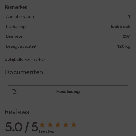
wasmachines. De Grabo Pro wordt geleverd in een stevige
systainer III en bevat een oplaadbare accu, lader, rubber & foam
Kenmerken
afdichtingsring en een filter set. Praktisch, veelzijdig en direct
Aantal noppen
1
gebruiksklaar voor iedere klus waar kracht en grip vereist zijn.
Bediening
Elektrisch
Diameter
297
Draagcapaciteit
120 kg
Bekijk alle kenmerken
Documenten
Handleiding
Reviews
5.0
/ 5
1 review