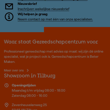
Nieuwsbrief
Inschrijven wekelijkse nieuwsbrief
Wij helpen je graag
Neem contact op met één van onze specialisten.
Waar staat Gereedschapcentrum voor
Professioneel gereedschap met advies op maat: wij zijn dé online
specialist, wat je project ook is. Gereedschapcentrum is Beter
Maken.
Meer over ons
Showroom in Tilburg
Openingstijden
Maandag t/m vrijdag 08:00 - 18:00
Zaterdag 08:00 - 16:00
Zevenheuvelenweg 25