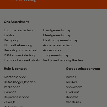
5048 AN Tilburg
Ons Assortiment
Luchtgereedschap
Handgereedschap
Elektra
Meetgereedschap
Reiniging
Elektrisch gereedschap
Klimaatbeheersing
Accu gereedschap
Bevestigingsmateriaal
Accessoires
PBM en werkkleding
Tuingereedschap
Transport en werkplaats
Verf & verfbenodigdheden
Hulp & contact
Gereedschapcentrum
Klantenservice
Advies
Betaalmogelijkheden
Nieuws
Verzenden
Showroom
Garantie
Over ons
Reparatieservice
Reviews
Zakelijk
Vacatures