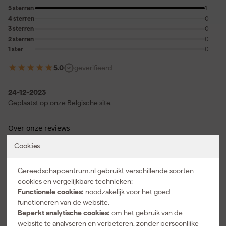
5 sterren
1
4 sterren
0
3 sterren
0
2 sterren
0
1 ster
0
5.0
geverifieerd
-
24-12-2023
Geplaatst op onze Belgische site.
Over onze reviews
Cookies
Vaak gekocht met
Gereedschapcentrum.nl gebruikt verschillende soorten
cookies en vergelijkbare technieken:
Functionele cookies:
noodzakelijk voor het goed
functioneren van de website.
Beperkt analytische cookies:
om het gebruik van de
website te analyseren en verbeteren, zonder persoonlijke