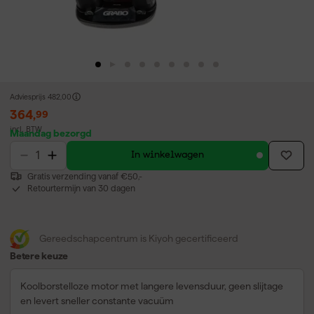
Adviesprijs
482,00
364
,
99
incl. BTW
Maandag bezorgd
In winkelwagen
Gratis verzending vanaf €50,-
Retourtermijn van 30 dagen
Gereedschapcentrum is Kiyoh gecertificeerd
Betere keuze
Koolborstelloze motor met langere levensduur, geen slijtage
en levert sneller constante vacuüm