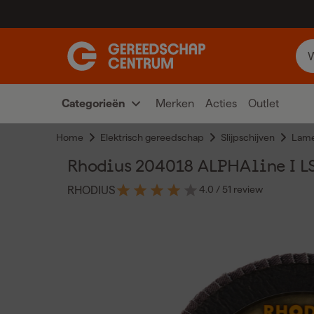
Categorieën
Merken
Acties
Outlet
Home
Elektrisch gereedschap
Slijpschijven
Lame
Rhodius 204018 ALPHAline I LSZ
4.0
/ 5
1 review
RHODIUS