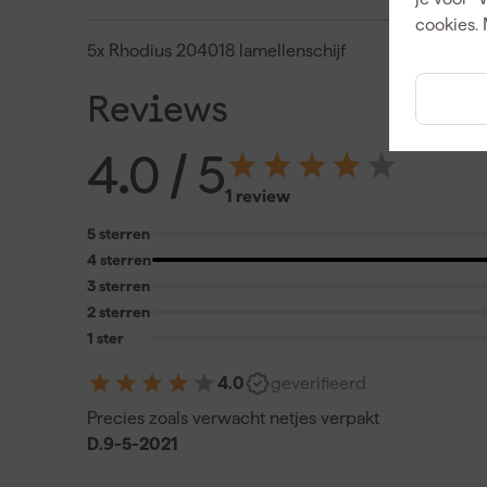
cookies. 
5x Rhodius 204018 lamellenschijf
Reviews
4.0
/ 5
1 review
5 sterren
4 sterren
3 sterren
2 sterren
1 ster
4.0
geverifieerd
Precies zoals verwacht netjes verpakt
D.
9-5-2021