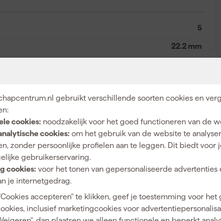
5
22.2 mm
125 mm
RVS, Staal
hapcentrum.nl gebruikt verschillende soorten cookies en verg
Metaal
en:
ele cookies:
noodzakelijk voor het goed functioneren van de w
analytische cookies:
om het gebruik van de website te analyse
n, zonder persoonlijke profielen aan te leggen. Dit biedt voor 
4011890051078
elijke gebruikerservaring.
g cookies:
voor het tonen van gepersonaliseerde advertenties 
185087
n je internetgedrag.
204018
"Cookies accepteren" te klikken, geef je toestemming voor het
cookies, inclusief marketingcookies voor advertentiepersonalisat
Weigeren", dan plaatsen we alleen functionele en beperkt analy