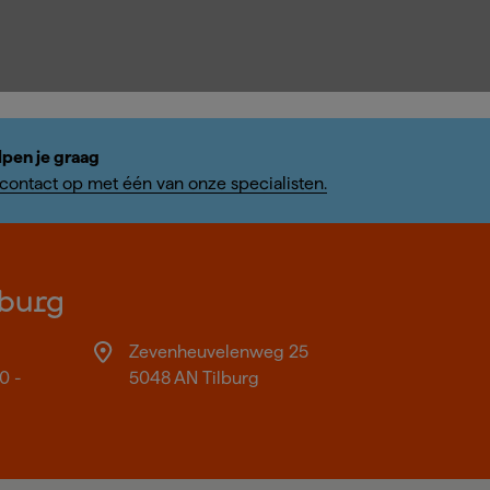
lpen je graag
ontact op met één van onze specialisten.
burg
Zevenheuvelenweg 25
0 -
5048 AN Tilburg