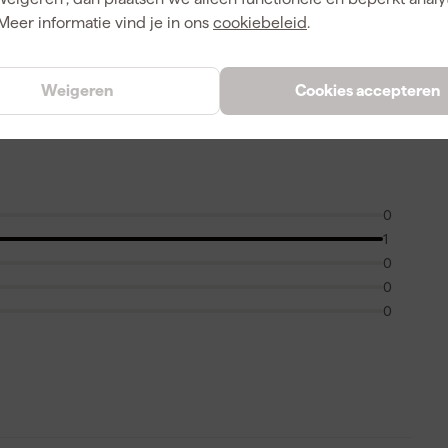
A
Meer informatie vind je in ons
cookiebeleid
.
Weigeren
Cookies accepteren
0
1
0
0
0