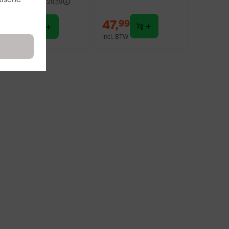
fgelopen 30 dgn
28,59
27
,
47
,
69
99
incl. BTW
incl. BTW