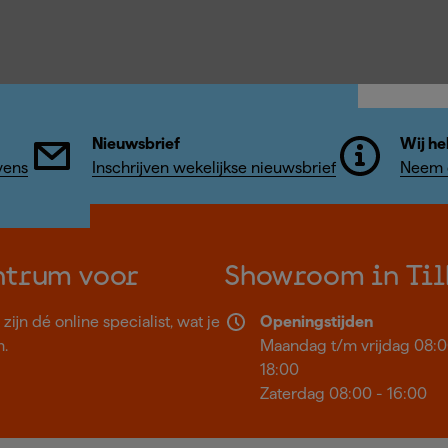
Nieuwsbrief
Wij he
vens
Inschrijven wekelijkse nieuwsbrief
Neem c
ntrum voor
Showroom in Til
ijn dé online specialist, wat je
Openingstijden
n.
Maandag t/m vrijdag 08:0
18:00
Zaterdag 08:00 - 16:00