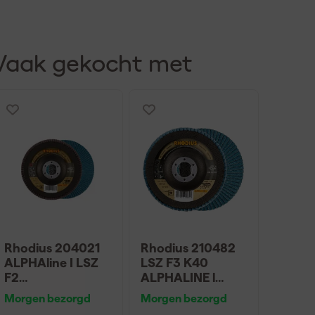
Vaak gekocht met
Rhodius 204021
Rhodius 210482
ALPHAline I LSZ
LSZ F3 K40
F2
ALPHALINE l
Lamellenslijpschij
Lamellenslijpschij
Morgen bezorgd
Morgen bezorgd
f - K80 - 125 x
f 125 x 22,23mm