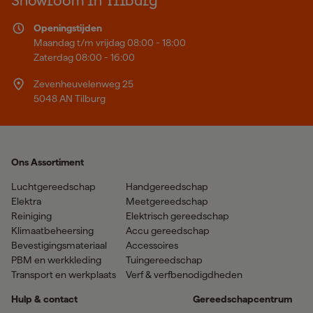
Showroom in Tilburg
Openingstijden
Maandag t/m vrijdag 08:00 - 18:00
Zaterdag 08:00 - 16:00
Zevenheuvelenweg 25
5048 AN Tilburg
Ons Assortiment
Luchtgereedschap
Handgereedschap
Elektra
Meetgereedschap
Reiniging
Elektrisch gereedschap
Klimaatbeheersing
Accu gereedschap
Bevestigingsmateriaal
Accessoires
PBM en werkkleding
Tuingereedschap
Transport en werkplaats
Verf & verfbenodigdheden
Hulp & contact
Gereedschapcentrum