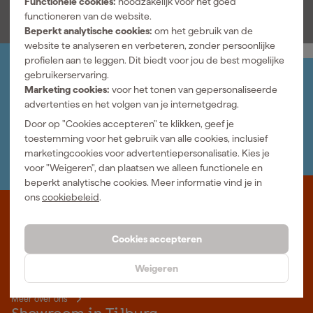
Functionele cookies:
noodzakelijk voor het goed
functioneren van de website.
Beperkt analytische cookies:
om het gebruik van de
website te analyseren en verbeteren, zonder persoonlijke
profielen aan te leggen. Dit biedt voor jou de best mogelijke
gebruikerservaring.
Jouw account
Marketing cookies:
voor het tonen van gepersonaliseerde
Log-in en beheer je bestellingen en gegevens
advertenties en het volgen van je internetgedrag.
Nieuwsbrief
Inschrijven wekelijkse nieuwsbrief
Door op "Cookies accepteren" te klikken, geef je
Wij helpen je graag
toestemming voor het gebruik van alle cookies, inclusief
Neem contact op met één van onze specialisten.
marketingcookies voor advertentiepersonalisatie. Kies je
voor "Weigeren", dan plaatsen we alleen functionele en
beperkt analytische cookies. Meer informatie vind je in
ons
cookiebeleid
.
Waar staat Gereedschapcentrum voor
Cookies accepteren
Professioneel gereedschap met advies op maat: wij zijn dé online
specialist, wat je project ook is. Gereedschapcentrum is Beter
Weigeren
Maken.
Meer over ons