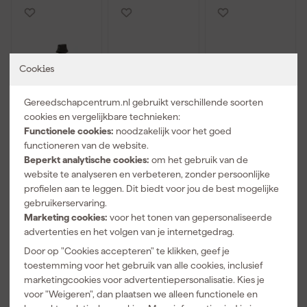
Cookies
Gereedschapcentrum.nl gebruikt verschillende soorten
cookies en vergelijkbare technieken:
Functionele cookies:
noodzakelijk voor het goed
Stanley 2-47-
Lyra 4494102
Pica 3030 Dry
functioneren van de website.
064 Plastic
Dry
Longlife
Beperkt analytische cookies:
om het gebruik van de
kruishout
Markeerpotlo
Markeerpotlo
website te analyseren en verbeteren, zonder persoonlijke
od - 160mm -
od - 125mm -
Zaterdag
Zaterdag
Zaterdag
profielen aan te leggen. Dit biedt voor jou de best mogelijke
Grafiet (1st.)
Grafiet (1st.)
bezorgd
bezorgd
bezorgd
gebruikerservaring.
Marketing cookies:
voor het tonen van gepersonaliseerde
advertenties en het volgen van je internetgedrag.
Adviesprijs
23,30
Adviesprijs
14,00
Door op "Cookies accepteren" te klikken, geef je
14
,
13
,
13
,
90
49
99
toestemming voor het gebruik van alle cookies, inclusief
incl. BTW
incl. BTW
incl. BTW
marketingcookies voor advertentiepersonalisatie. Kies je
voor "Weigeren", dan plaatsen we alleen functionele en