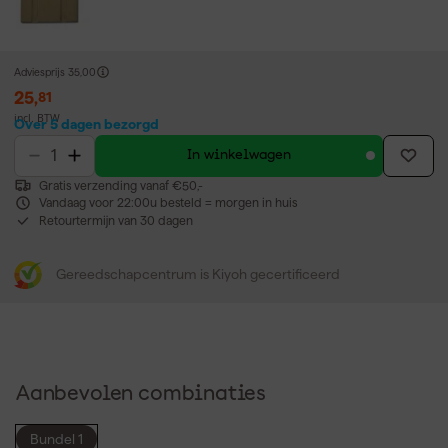
Adviesprijs
35,00
25
,
81
incl. BTW
Over 5 dagen bezorgd
In winkelwagen
Gratis verzending vanaf €50,-
Vandaag voor 22:00u besteld = morgen in huis
Retourtermijn van 30 dagen
Gereedschapcentrum is Kiyoh gecertificeerd
Aanbevolen combinaties
Bundel 1