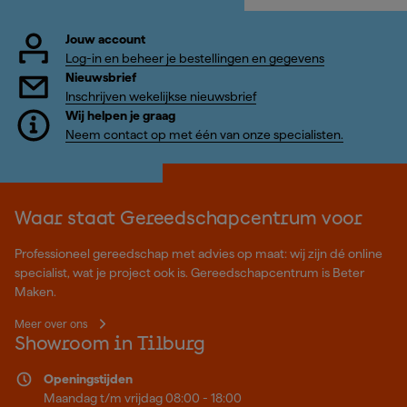
Jouw account
Log-in en beheer je bestellingen en gegevens
Nieuwsbrief
Inschrijven wekelijkse nieuwsbrief
Wij helpen je graag
Neem contact op met één van onze specialisten.
Waar staat Gereedschapcentrum voor
Professioneel gereedschap met advies op maat: wij zijn dé online
specialist, wat je project ook is. Gereedschapcentrum is Beter
Maken.
Meer over ons
Showroom in Tilburg
Openingstijden
Maandag t/m vrijdag 08:00 - 18:00