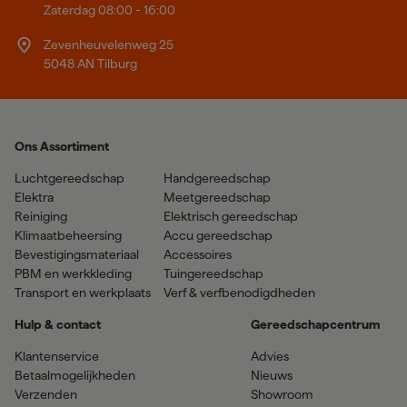
Zaterdag 08:00 - 16:00
Zevenheuvelenweg 25
5048 AN Tilburg
Ons Assortiment
Luchtgereedschap
Handgereedschap
Elektra
Meetgereedschap
Reiniging
Elektrisch gereedschap
Klimaatbeheersing
Accu gereedschap
Bevestigingsmateriaal
Accessoires
PBM en werkkleding
Tuingereedschap
Transport en werkplaats
Verf & verfbenodigdheden
Hulp & contact
Gereedschapcentrum
Klantenservice
Advies
Betaalmogelijkheden
Nieuws
Verzenden
Showroom