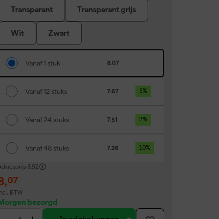
Transparant
Transparant grijs
Wit
Zwart
Vanaf 1 stuk
8.07
Vanaf 12 stuks
7.67
5
%
Vanaf 24 stuks
7.51
7
%
Vanaf 48 stuks
7.26
10
%
dviesprijs
8,92
8
,
07
incl. BTW
Morgen bezorgd