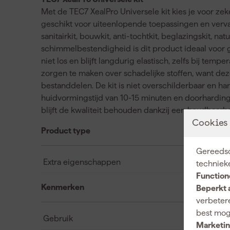
Met de TEC7 XealPro Universele kit kies je voor zeker
geschikt voor uiteenlopende toepassingen en vervan
sanitairkit, bouwkit, anti-tochtkit, beglazingskit, nat
schimmelbestendigheid is dit product ideaal voor g
niet los en blijft langdurig elastisch, zelfs bij tem
zorgen te maken over schadelijke stoffen, want dez
bestanddelen. De kit is niet overschilderbaar en ha
huidvormingstijd van 10-15 minuten en doorharding
blijft de kwaliteit behouden dankzij een houdbaarhe
Cookies
Product type
Gereedsc
Extra eigenschappen
techniek
Function
Kenmerken
Beperkt 
verbetere
best mog
Gebruik
Marketin