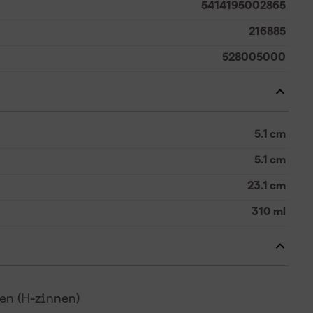
5414195002865
216885
528005000
5.1 cm
5.1 cm
23.1 cm
310 ml
n (H-zinnen)