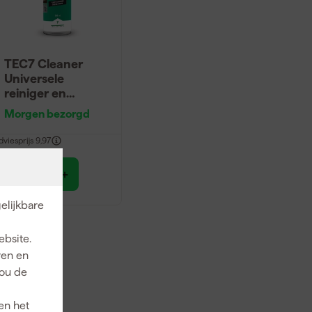
TEC7 Cleaner
Universele
reiniger en
ontvetter - 500ml
Morgen bezorgd
dviesprijs
9,97
9
,
75
incl. BTW
elijkbare
ebsite.
ren en
jou de
en het