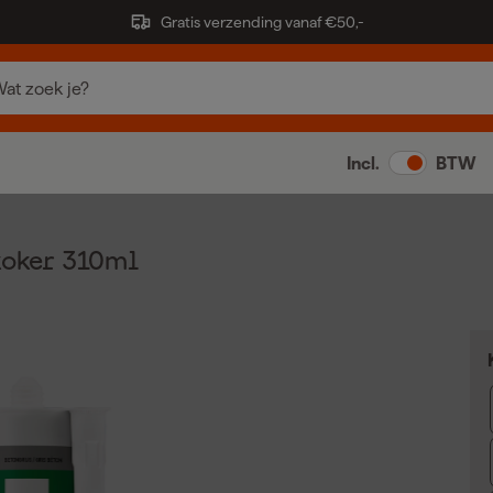
Gratis verzending vanaf €50,-
Incl.
BTW
koker 310ml