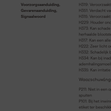
Voorzorgsaanduiding,
H319: Veroorzaakt 
Gevarenaanduiding,
H351: Verdacht va
Signaalwoord
H315: Veroorzaakt 
H229: Houder onde
H373: Kan schade 
herhaalde blootste
H317: Kan een all
H222: Zeer licht 
H332: Schadelijk 
H334: Kan bij ina
ademhalingsmoeil
H335: Kan irritat
Waarschuwinge
P211: Niet in een
spuiten
P101: Bij het inwi
etiket ter beschi