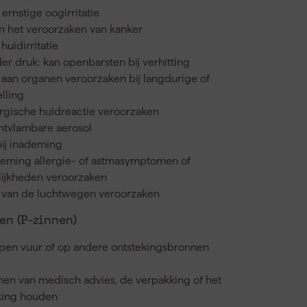
ernstige oogirritatie
n het veroorzaken van kanker
huidirritatie
r druk: kan openbarsten bij verhitting
aan organen veroorzaken bij langdurige of
lling
ergische huidreactie veroorzaken
ontvlambare aerosol
bij inademing
deming allergie- of astmasymptomen of
ijkheden veroorzaken
ie van de luchtwegen veroorzaken
n (P-zinnen)
 open vuur of op andere ontstekingsbronnen
nnen van medisch advies, de verpakking of het
kking houden