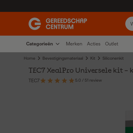
Categorieën
Merken
Acties
Outlet
Home
Bevestigingsmateriaal
Kit
Siliconenkit
TEC7 XealPro Universele kit – 
5.0
/ 5
1 review
TEC7