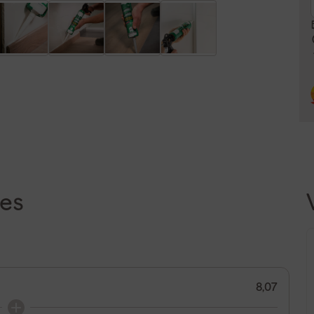
es
8,07