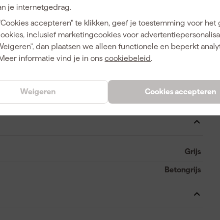
Kokerhouder
n je internetgedrag.
"Cookies accepteren" te klikken, geef je toestemming voor het
Universeel
cookies, inclusief marketingcookies voor advertentiepersonalisat
Siliconekit, Universelekit
Weigeren", dan plaatsen we alleen functionele en beperkt analy
Meer informatie vind je in ons
cookiebeleid
.
Weigeren
Cookies accepteren
Dekkend
Grijs
Betongrijs