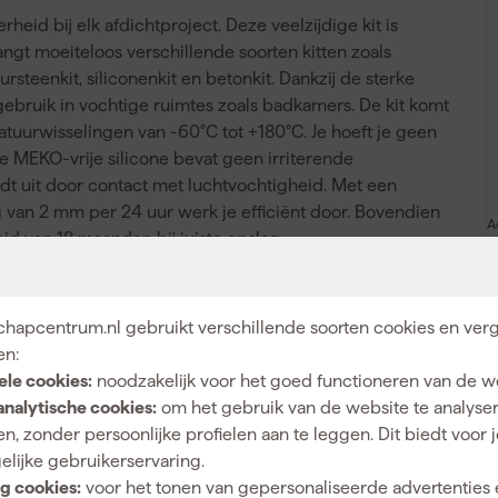
heid bij elk afdichtproject. Deze veelzijdige kit is
gt moeiteloos verschillende soorten kitten zoals
uursteenkit, siliconenkit en betonkit. Dankzij de sterke
ebruik in vochtige ruimtes zoals badkamers. De kit komt
peratuurwisselingen van -60°C tot +180°C. Je hoeft je geen
e MEKO-vrije silicone bevat geen irriterende
rdt uit door contact met luchtvochtigheid. Met een
 van 2 mm per 24 uur werk je efficiënt door. Bovendien
A
id van 18 maanden bij juiste opslag.
hapcentrum.nl gebruikt verschillende soorten cookies en verg
Schimmelwerend, Waterbestendig
en:
ele cookies:
noodzakelijk voor het goed functioneren van de w
analytische cookies:
om het gebruik van de website te analyse
n, zonder persoonlijke profielen aan te leggen. Dit biedt voor 
elijke gebruikerservaring.
Binnen, Buiten
g cookies:
voor het tonen van gepersonaliseerde advertenties 