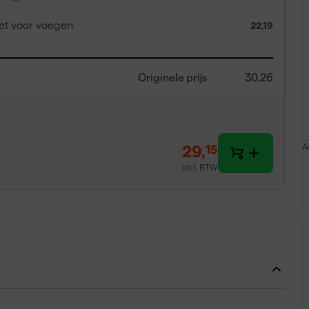
set voor voegen
22,19
Originele prijs
30,26
29
,
A
15
incl. BTW