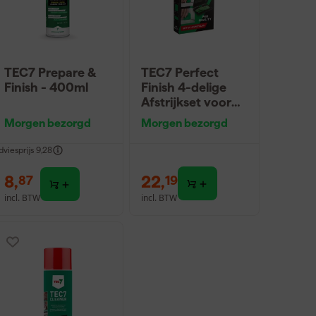
TEC7 Prepare &
TEC7 Perfect
Finish - 400ml
Finish 4-delige
Afstrijkset voor
voegen
Morgen bezorgd
Morgen bezorgd
dviesprijs
9,28
8
,
22
,
87
19
incl. BTW
incl. BTW