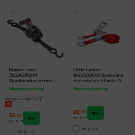
Master Lock
Little Jumbo
3238EURDAT
1850508500 Spanband
Spanbandenset met
met ratel en J-haak - 9m
ratel en S-haken - 3m x
x 50mm
Maandag bezorgd
Maandag bezorgd
25mm - set van 2
Afgelopen 30 dgn
41,60
-6%
22
,
99
39
,
00
incl. BTW
incl. BTW
Vergelijk
Vergelijk