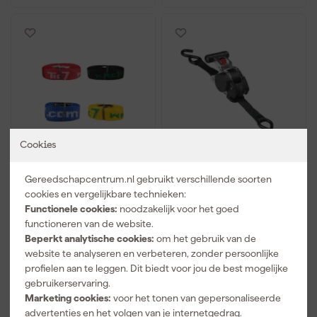
Cookies
TEC7 Fasty
Master Lock
Gereedschapcentrum.nl gebruikt verschillende soorten
Spanbandenset 50cm /
3248EURDAT
100cm / 200cm /
Intrekbare spanband
cookies en vergelijkbare technieken:
300cm
met ratel en S-haken - 3
Functionele cookies:
noodzakelijk voor het goed
Maandag bezorgd
Maandag bezorgd
m x 25mm - zwart
functioneren van de website.
Beperkt analytische cookies:
om het gebruik van de
website te analyseren en verbeteren, zonder persoonlijke
21
,
22
,
99
74
profielen aan te leggen. Dit biedt voor jou de best mogelijke
incl. BTW
incl. BTW
gebruikerservaring.
Marketing cookies:
voor het tonen van gepersonaliseerde
Vergelijk
Vergelijk
advertenties en het volgen van je internetgedrag.