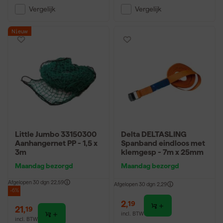
Vergelijk
Vergelijk
Nieuw
Little Jumbo 33150300
Delta DELTASLING
Aanhangernet PP - 1,5 x
Spanband eindloos met
3m
klemgesp - 7m x 25mm
Maandag bezorgd
Maandag bezorgd
Afgelopen 30 dgn
22,59
Afgelopen 30 dgn
2,29
-6%
2
,
19
21
,
19
incl. BTW
incl. BTW