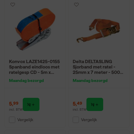
Konvox LAZE1425-0155
Delta DELTASLING
Spanband eindloos met
Sjorband met ratel -
ratelgesp CD - 5m x
25mm x 7 meter - 500
25mm - 800 daN -
daN - Oranje
Maandag bezorgd
Maandag bezorgd
Oranje
5
,
5
,
99
49
incl. BTW
incl. BTW
Vergelijk
Vergelijk