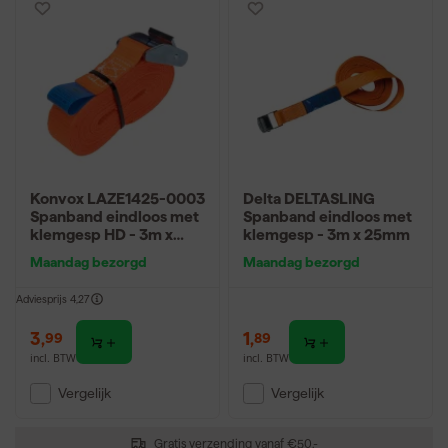
Konvox LAZE1425-0003
Delta DELTASLING
Spanband eindloos met
Spanband eindloos met
klemgesp HD - 3m x
klemgesp - 3m x 25mm
25mm - 350 daN -
Maandag bezorgd
Maandag bezorgd
Oranje
Adviesprijs
4,27
3
,
1
,
99
89
incl. BTW
incl. BTW
Vergelijk
Vergelijk
Gratis verzending vanaf €50,-