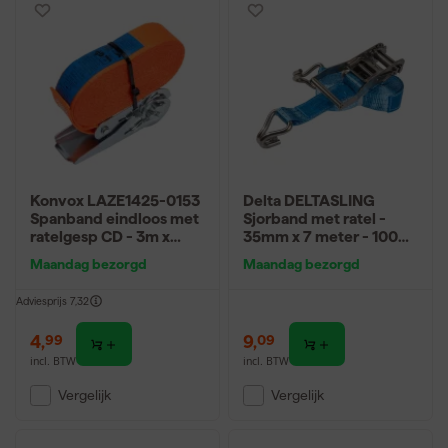
Konvox LAZE1425-0153
Delta DELTASLING
Spanband eindloos met
Sjorband met ratel -
ratelgesp CD - 3m x
35mm x 7 meter - 1000
25mm - 800 daN -
daN - Blauw
Maandag bezorgd
Maandag bezorgd
Oranje
Adviesprijs
7,32
4
,
9
,
99
09
incl. BTW
incl. BTW
Vergelijk
Vergelijk