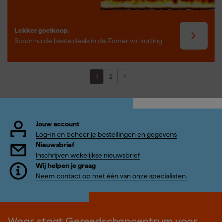
Lekker goeikoop.
Scoor nu de beste deals in de Zomer vol korting
1
2
Jouw account
Log-in en beheer je bestellingen en gegevens
Nieuwsbrief
Inschrijven wekelijkse nieuwsbrief
Wij helpen je graag
Neem contact op met één van onze specialisten.