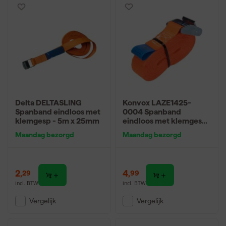
Delta DELTASLING
Konvox LAZE1425-
Spanband eindloos met
0004 Spanband
klemgesp - 5m x 25mm
eindloos met klemgesp
HD - 4m x 25mm - 350
Maandag bezorgd
Maandag bezorgd
daN - Oranje
2
,
4
,
29
99
incl. BTW
incl. BTW
Vergelijk
Vergelijk