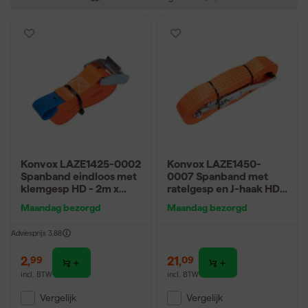
Konvox LAZE1425-0002
Konvox LAZE1450-
Spanband eindloos met
0007 Spanband met
klemgesp HD - 2m x
ratelgesp en J-haak HD -
25mm - 350 daN -
7m x 50mm - 5000 daN
Maandag bezorgd
Maandag bezorgd
Oranje
- Oranje
Adviesprijs
3,88
2
,
21
,
99
09
incl. BTW
incl. BTW
Vergelijk
Vergelijk