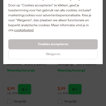
Door op "Cookies accepteren" te klikken, geef je
toestemming voor het gebruik van alle cookies, inclusief
marketingcookies voor advertentiepersonalisatie. Kies je
voor "Weigeren", dan plaatsen we alleen functionele en
beperkt analytische cookies. Meer informatie vind je in
ons
cookiebeleid
.
Cookies accepteren
Weigeren
Little Jumbo
Delta DELTASLING
1825200250 Spanband
Spanband eindloos met
eindloos - 2.5m x 25mm
ratelgesp - 5m x 25mm
- set van 2
Maandag bezorgd
Maandag bezorgd
5
,
3
,
99
69
incl. BTW
incl. BTW
Vergelijk
Vergelijk