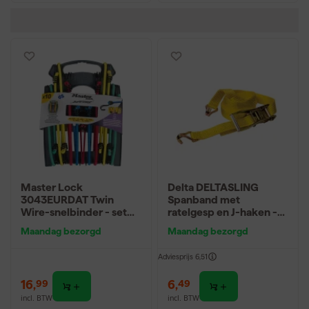
Master Lock
Delta DELTASLING
3043EURDAT Twin
Spanband met
Wire-snelbinder - set
ratelgesp en J-haken -
van 10
5m x 35mm
Maandag bezorgd
Maandag bezorgd
Adviesprijs
6,51
16
,
6
,
99
49
incl. BTW
incl. BTW