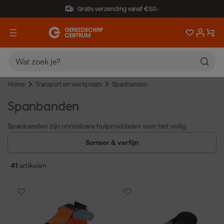
Gratis verzending vanaf €50,-
Home
Transport en werkplaats
Spanbanden
Spanbanden
Spanbanden zijn onmisbare hulpmiddelen voor het veilig
vastzetten van lading tijdens transport. Een spanband zorgt
Sorteer & verfijn
ervoor dat goederen niet verschuiven of beschadigen, wat
schade en ongelukken voorkomt. De voordelen van spanbanden
41
artikelen
zijn
:
Sterk polyester materiaal dat hoge belastingen aankan zonder
te scheuren.
Beschikbaar met ratel of gesp voor eenvoudige en