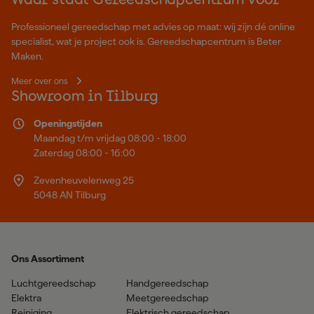
Waar staat Gereedschapcentrum voor
Professioneel gereedschap met advies op maat: wij zijn dé online
specialist, wat je project ook is. Gereedschapcentrum is Beter
Maken.
Meer over ons
Showroom in Tilburg
Openingstijden
Maandag t/m vrijdag 08:00 - 18:00
Zaterdag 08:00 - 16:00
Zevenheuvelenweg 25
5048 AN Tilburg
Ons Assortiment
Luchtgereedschap
Handgereedschap
Elektra
Meetgereedschap
Reiniging
Elektrisch gereedschap