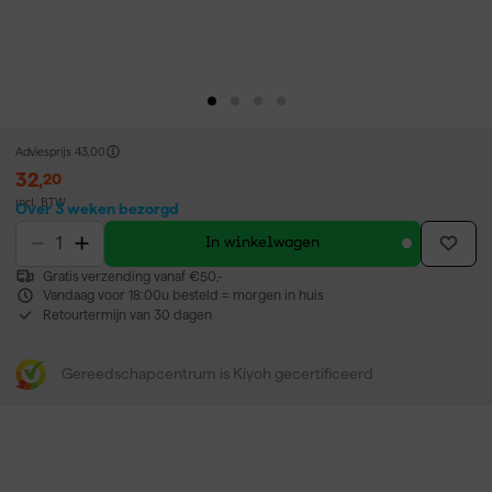
Adviesprijs
43,00
32
,
20
incl. BTW
Over 3 weken bezorgd
In winkelwagen
Gratis verzending vanaf €50,-
Vandaag voor 18:00u besteld = morgen in huis
Retourtermijn van 30 dagen
Gereedschapcentrum is Kiyoh gecertificeerd