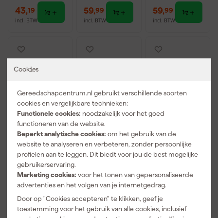
43
,
59
,
59
,
19
99
99
incl. BTW
incl. BTW
incl. BTW
Cookies
Gereedschapcentrum.nl gebruikt verschillende soorten
cookies en vergelijkbare technieken:
Functionele cookies:
noodzakelijk voor het goed
functioneren van de website.
Beperkt analytische cookies:
om het gebruik van de
Donné Draad
StealthMount
StealthMount
website te analyseren en verbeteren, zonder persoonlijke
17287
s WH-BLK-
s DHSP-PL-10
profielen aan te leggen. Dit biedt voor jou de best mogelijke
Installatiedraa
HODT-4
Drawer Hive
gebruikerservaring.
d - geel/groen
Wandhouder
Tangenhouder
Morgen
Morgen
Morgen
Marketing cookies:
voor het tonen van gepersonaliseerde
- 100m x
set voor
voor ladekast
bezorgd
bezorgd
bezorgd
advertenties en het volgen van je internetgedrag.
2,5mm²
gereedschap
- zwart - 10
pen - Zwart -
stuks
Door op "Cookies accepteren" te klikken, geef je
4 stuks
Adviesprijs
75,00
toestemming voor het gebruik van alle cookies, inclusief