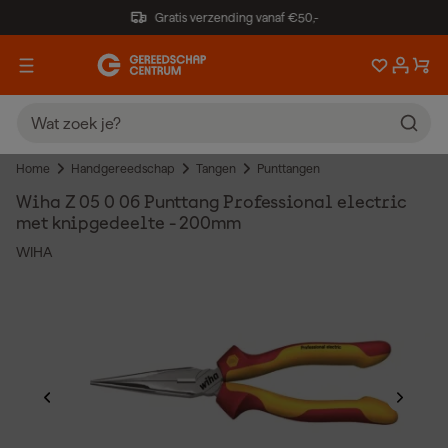
Gratis verzending vanaf €50,-
Home
Handgereedschap
Tangen
Punttangen
Wiha Z 05 0 06 Punttang Professional electric
met knipgedeelte - 200mm
WIHA