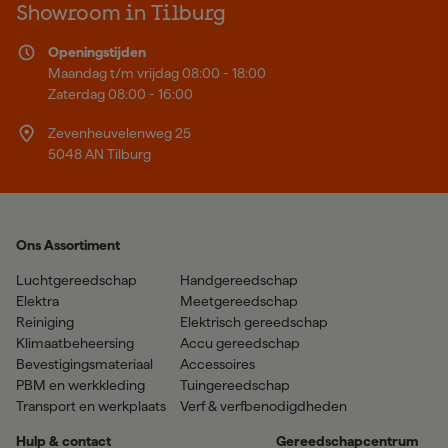
Showroom in Tilburg
Openingstijden
Maandag t/m vrijdag 08:00 - 18:00
Zaterdag 08:00 - 16:00
Zevenheuvelenweg 25
5048 AN Tilburg
Ons Assortiment
Luchtgereedschap
Handgereedschap
Elektra
Meetgereedschap
Reiniging
Elektrisch gereedschap
Klimaatbeheersing
Accu gereedschap
Bevestigingsmateriaal
Accessoires
PBM en werkkleding
Tuingereedschap
Transport en werkplaats
Verf & verfbenodigdheden
Hulp & contact
Gereedschapcentrum