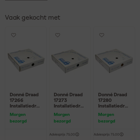
Vaak gekocht met
Donné Draad
Donné Draad
Donné Draad
17266
17273
17280
Installatiedraa
Installatiedraa
Installatiedraa
d - zwart -
d - blauw -
d - bruin -
Morgen
Morgen
Morgen
100m x
100m x
100m x
bezorgd
bezorgd
bezorgd
1,5mm²
2,5mm²
2,5mm²
Adviesprijs
75,00
Adviesprijs
75,00