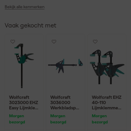
Bekijk alle kenmerken
Vaak gekocht met
Wolfcraft
Wolfcraft
Wolfcraft EHZ
3023000 EHZ
3036000
40-110
Easy Lijmklem
Werkbladspa
Lijmklemmen
- 75 x 500mm
nner PRO 65-
- 40 x 110mm
Morgen
Morgen
Morgen
150-W voor
(2st)
bezorgd
bezorgd
bezorgd
werkbank