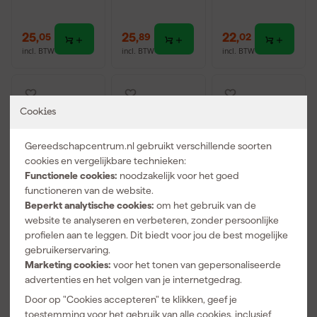
25
,
25
,
22
,
05
89
02
incl. BTW
incl. BTW
incl. BTW
Cookies
Gereedschapcentrum.nl gebruikt verschillende soorten
cookies en vergelijkbare technieken:
Functionele cookies:
noodzakelijk voor het goed
functioneren van de website.
Beperkt analytische cookies:
om het gebruik van de
website te analyseren en verbeteren, zonder persoonlijke
Wolfcraft
Bessey
Stanley
profielen aan te leggen. Dit biedt voor jou de best mogelijke
3090000
TPN16BE2K
FMHT0-
gebruikerservaring.
Eenhands
Lijmklem -
83233 FatMax
Marketing cookies:
voor het tonen van gepersonaliseerde
Lijmklem PRO
Gegoten
Eenhandskle
Morgen
Morgen
Morgen
ERGO -
beugels - 160
m M - 300mm
advertenties en het volgen van je internetgedrag.
bezorgd
bezorgd
bezorgd
150mm
x 80mm
Door op "Cookies accepteren" te klikken, geef je
toestemming voor het gebruik van alle cookies, inclusief