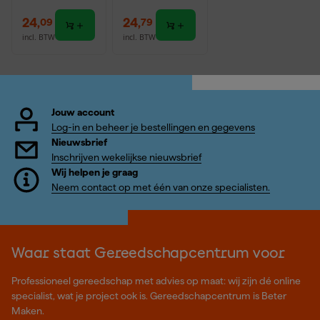
24
,
24
,
09
79
incl. BTW
incl. BTW
Jouw account
Log-in en beheer je bestellingen en gegevens
Nieuwsbrief
Inschrijven wekelijkse nieuwsbrief
Wij helpen je graag
Neem contact op met één van onze specialisten.
Waar staat Gereedschapcentrum voor
Professioneel gereedschap met advies op maat: wij zijn dé online
specialist, wat je project ook is. Gereedschapcentrum is Beter
Maken.