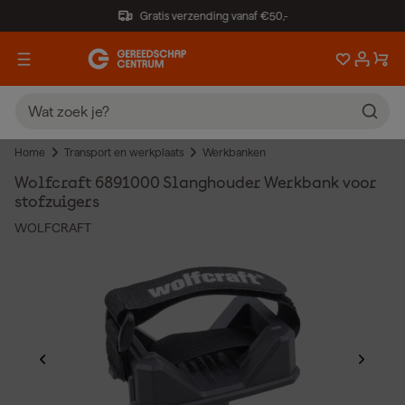
Gratis verzending vanaf €50,-
Home
Transport en werkplaats
Werkbanken
Wolfcraft 6891000 Slanghouder Werkbank voor
stofzuigers
WOLFCRAFT