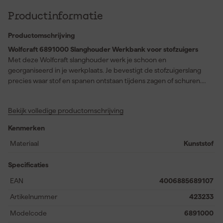
Productinformatie
Productomschrijving
Wolfcraft 6891000 Slanghouder Werkbank voor stofzuigers
Met deze Wolfcraft slanghouder werk je schoon en
georganiseerd in je werkplaats. Je bevestigt de stofzuigerslang
precies waar stof en spanen ontstaan tijdens zagen of schuren.
Het systeem past in 20 mm boorgaten en sluit perfect aan op
werkbanken en MFT tafels. Je klikt de houder eenvoudig vast en
Bekijk volledige productomschrijving
positioneert de slang zonder gedoe. De kunststof geleiding houdt
de zuigbuis stabiel en voorkomt verschuiven tijdens het werken.
Kenmerken
Met de klittenband bevestiging zet je de slang stevig vast zodat
deze altijd op zijn plek blijft. Deze stofzuiger houder is geschikt
Materiaal
Kunststof
voor slangen met een diameter van 30 tot 60 mm. Je creëert een
stofvrije werkplek en werkt comfortabel bij elke houtbewerking
Specificaties
klus. Het duurzame kunststof materiaal ondersteunt langdurig
EAN
4006885689107
gebruik in de werkplaats. Zo houd je overzicht en werk je
efficiënter bij elke taak.
Artikelnummer
423233
Modelcode
6891000