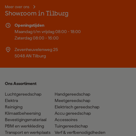
Meer over ons
Showroom in Tilburg
Openingstijden
Maandag t/m vrijdag 08:00 - 18:00
Zaterdag 08:00 - 16:00
Zevenheuvelenweg 25
5048 AN Tilburg
Ons Assortiment
Luchtgereedschap
Handgereedschap
Elektra
Meetgereedschap
Reiniging
Elektrisch gereedschap
Klimaatbeheersing
Accu gereedschap
Bevestigingsmateriaal
Accessoires
PBM en werkkleding
Tuingereedschap
Transport en werkplaats
Verf & verfbenodigdheden