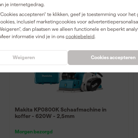
n je internetgedrag.
152
,
89
"Cookies accepteren" te klikken, geef je toestemming voor het
incl. BTW
cookies, inclusief marketingcookies voor advertentiepersonalisat
Vergelijk
Weigeren", dan plaatsen we alleen functionele en beperkt analy
Meer informatie vind je in ons
cookiebeleid
.
Weigeren
Cookies accepteren
Makita KP0800K Schaafmachine in
koffer - 620W - 2,5mm
Morgen bezorgd