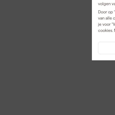
volgen va
Door op 
van alle 
je voor "
cookies. 