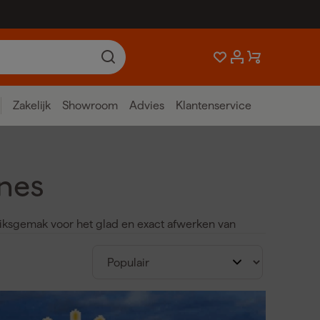
Zakelijk
Showroom
Advies
Klantenservice
nes
uiksgemak voor het glad en exact afwerken van
fmachine van Makita, een Makita 18v schaafmachine
ficiënt en gecontroleerd.
nel materiaalafname.
ne 18v en krachtigere accu schaafmachine Makita,