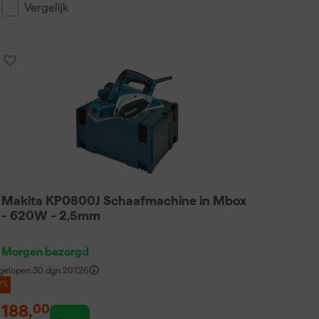
Vergelijk
Makita KP0800J Schaafmachine in Mbox
- 620W - 2,5mm
Morgen bezorgd
gelopen 30 dgn
207,26
9%
188
,
00