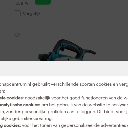
incl. BTW
Vergelijk
hapcentrum.nl gebruikt verschillende soorten cookies en verg
Makita KP0800 Schaafmachine - 620W -
en:
2,5mm
ele cookies:
noodzakelijk voor het goed functioneren van de w
analytische cookies:
om het gebruik van de website te analyse
Morgen bezorgd
n, zonder persoonlijke profielen aan te leggen. Dit biedt voor 
elijke gebruikerservaring.
g cookies:
voor het tonen van gepersonaliseerde advertenties 