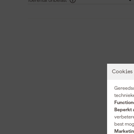
Toerental onbelast
>5000 rpm
(21)
Cookies
Gereedsc
techniek
Function
Beperkt 
verbetere
best mog
Marketin