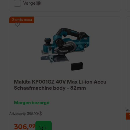
Vergelijk
Gratis accu
Makita KP001GZ 40V Max Li-ion Accu
Schaafmachine body - 82mm
Morgen bezorgd
Af
Adviesprijs
398,90
-
306
,
09