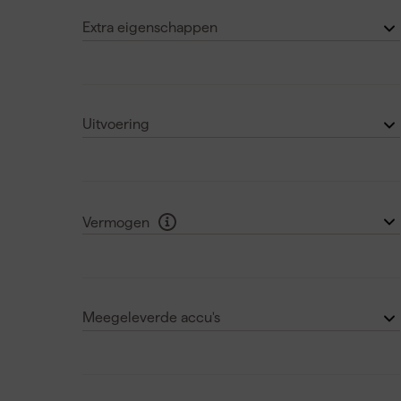
40 V
(1)
Extra eigenschappen
Elektrische rem
(5)
Softgrip
(3)
Uitvoering
Softstart
(2)
Body
(7)
Set
(4)
Vermogen
Middelhoog (500 tot 1000W)
(6)
Hoog (1000W en meer)
(4)
Meegeleverde accu's
0
(7)
2
(4)