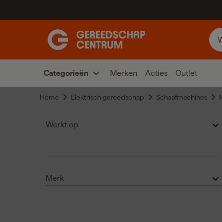
Categorieën
Merken
Acties
Outlet
Home
Elektrisch gereedschap
Schaafmachines
Werkt op
Accu
(11)
Netstroom
(10)
Merk