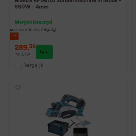
Makita KP0810J Schaafmachine in Mbox -
850W - 4mm
Morgen bezorgd
Afgelopen 30 dgn
298,48
-3%
289
,
36
incl. BTW
Vergelijk