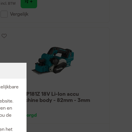
incl. BTW
Vergelijk
elijkbare
Makita DKP181Z 18V Li-Ion accu
schaafmachine body - 82mm - 3mm
ebsite.
ren en
Morgen bezorgd
jou de
en het