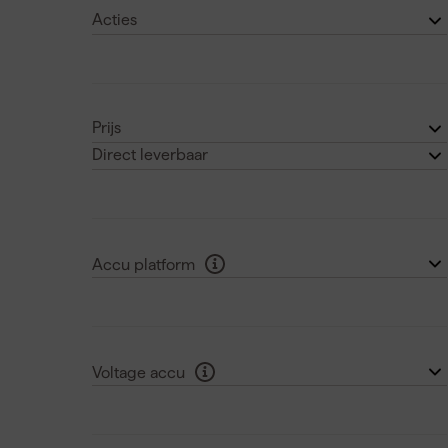
Makita
(21)
Acties
Gratis product
(2)
Gratis accu
(1)
Prijs
Direct leverbaar
€
€
Ja
(18)
Accu platform
Makita LXT
(10)
Makita XGT
(1)
Voltage accu
18 V
(10)