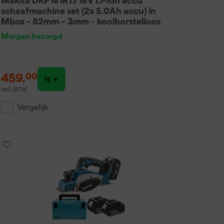
Makita DKP181RTJ 18V Li-Ion accu
schaafmachine set (2x 5.0Ah accu) in
Mbox - 82mm - 3mm - koolborstelloos
Morgen bezorgd
459
,
00
incl. BTW
Vergelijk