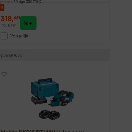
gelopen 30 dgn
330,79
3%
318
,
49
incl. BTW
Vergelijk
ng vanaf €50,-