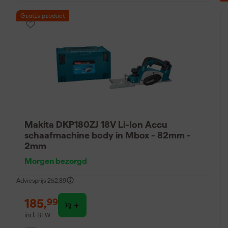
Gratis product
Makita DKP180ZJ 18V Li-Ion Accu
schaafmachine body in Mbox - 82mm -
2mm
Morgen bezorgd
Adviesprijs
252,89
185
,
99
incl. BTW