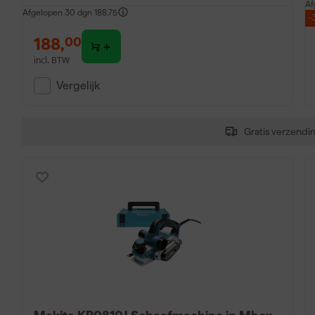
Af
Afgelopen 30 dgn
188,75
-
188
,
00
incl. BTW
Vergelijk
Gratis verzendi