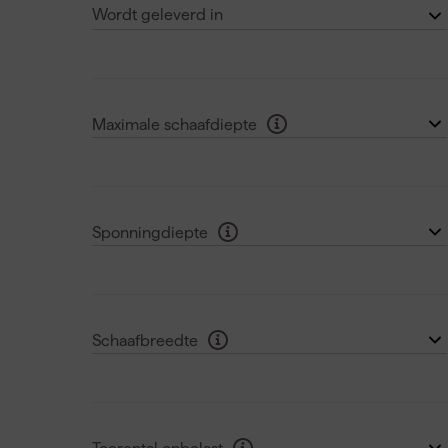
Wordt geleverd in
in Koffer
(3)
in Mbox
(10)
Maximale schaafdiepte
1.5 mm
(1)
2 mm
(6)
Sponningdiepte
2.5 mm
(3)
25 mm
(11)
3 mm
(4)
9 mm
(9)
Laat nog 1 zien
Schaafbreedte
82 mm
(11)