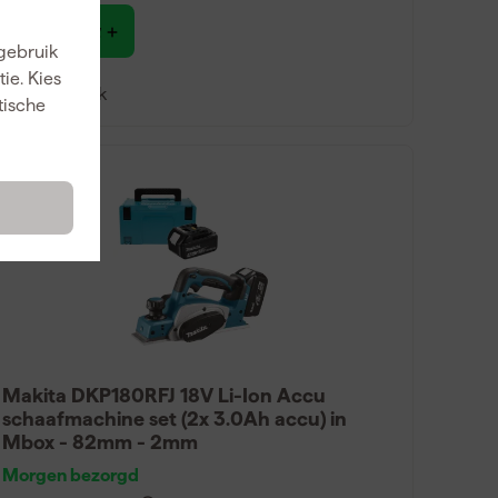
257
,
13
 gebruik
incl. BTW
ie. Kies
Vergelijk
tische
Makita DKP180RFJ 18V Li-Ion Accu
schaafmachine set (2x 3.0Ah accu) in
Mbox - 82mm - 2mm
Morgen bezorgd