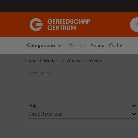
Categorieën
Merken
Acties
Outlet
Home
Merken
Woodies Ultimate
Categorie
Bevestigingsmateriaal
(
43
)
Prijs
Direct leverbaar
€
€
Ja
(41)