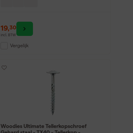
19
,
30
incl. BTW
Vergelijk
Woodies Ultimate Tellerkopschroef
Gehard staal - TX40 - Tellerkop -