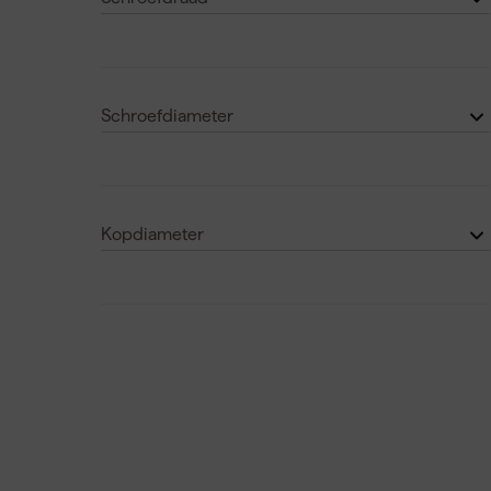
Deeldraad
(25)
Voldraad
(18)
Schroefdiameter
3 mm
(1)
3.5 mm
(3)
Kopdiameter
4 mm
(13)
22 mm
(4)
4.5 mm
(4)
15 mm
(5)
Laat nog 3 zien
6.8 mm
(1)
7.7 mm
(3)
Laat nog 2 zien