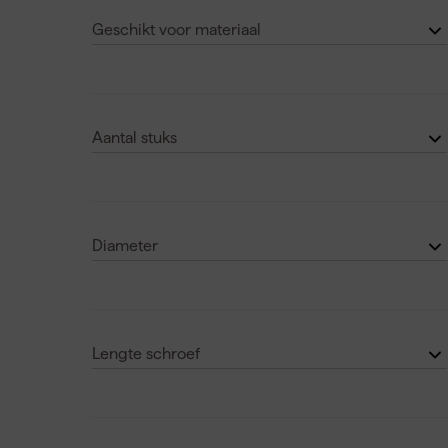
Geschikt voor materiaal
Spaanplaat
(24)
Hout
(17)
Aantal stuks
Glas
(1)
50
(5)
MDF
(1)
100
(6)
Diameter
200
(29)
4
(10)
500
(1)
6
(7)
Laat nog 2 zien
Lengte schroef
5
(10)
16 mm
(2)
8
(4)
20 mm
(5)