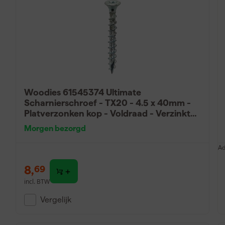
Woodies 61545374 Ultimate
Scharnierschroef - TX20 - 4.5 x 40mm -
Platverzonken kop - Voldraad - Verzinkt
(200st)
Morgen bezorgd
Ad
8
,
69
incl. BTW
Vergelijk