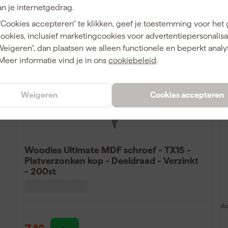
n je internetgedrag.
Vergelijk
"Cookies accepteren" te klikken, geef je toestemming voor het
cookies, inclusief marketingcookies voor advertentiepersonalisat
Weigeren", dan plaatsen we alleen functionele en beperkt analy
Meer informatie vind je in ons
cookiebeleid
.
Weigeren
Cookies accepteren
Woodies Ultimate MDF schroef - TX15 -
Platverzonken kop - Deeldraad - Verzinkt
- 200st
Ad
89