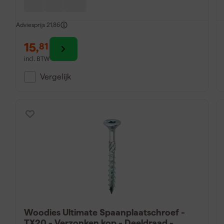
Adviesprijs
21,86
15
,
81
incl. BTW
Vergelijk
Woodies Ultimate Spaanplaatschroef -
TX20 - Verzonken kop - Deeldraad -