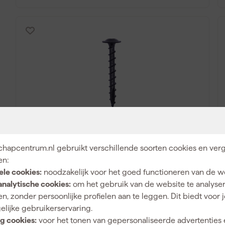
Woodies Ultimate Blackline
Paalhouderschroef TX40 - Tellerkop -
hapcentrum.nl gebruikt verschillende soorten cookies en verg
Voldraad - Gecoat - 50st
en:
ele cookies:
noodzakelijk voor het goed functioneren van de w
analytische cookies:
om het gebruik van de website te analyse
Adviesprijs
47,47
n, zonder persoonlijke profielen aan te leggen. Dit biedt voor 
19
,
06
elijke gebruikerservaring.
incl. BTW
g cookies:
voor het tonen van gepersonaliseerde advertenties 