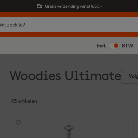
Gratis verzending vanaf €50,-
Incl.
BTW
Woodies Ultimate
Vol
43
artikelen