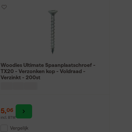
Woodies Ultimate Spaanplaatschroef -
TX20 - Verzonken kop - Voldraad -
Verzinkt - 200st
5
,
06
incl. BTW
Vergelijk