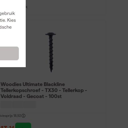
Vergelijk
 gebruik
ie. Kies
tische
Woodies Ultimate Blackline
Tellerkopschroef - TX30 - Tellerkop -
Voldraad - Gecoat - 100st
viesprijs
18,92
14