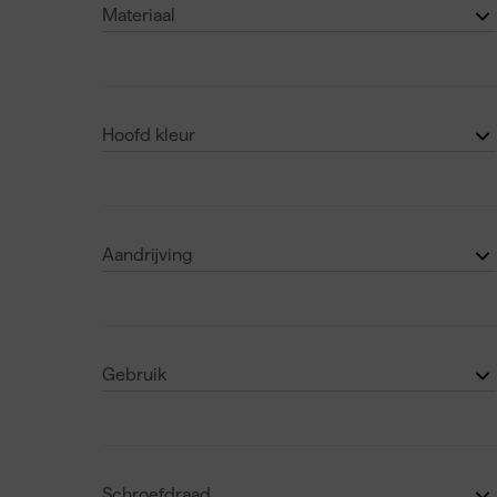
Laat nog 2 zien
Materiaal
24 mm
(1)
Staal
(34)
25 mm
(5)
RVS
(7)
Laat nog 18 zien
Hoofd kleur
Gehard staal
(2)
Zwart
(10)
Aandrijving
Torx
(1)
TX10
(2)
Gebruik
TX15
(3)
Binnen
(29)
TX20
(16)
Buiten
(14)
Laat nog 3 zien
Schroefdraad