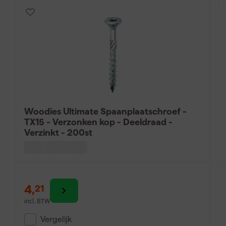
Woodies Ultimate Spaanplaatschroef -
TX15 - Verzonken kop - Deeldraad -
Verzinkt - 200st
4
,
21
incl. BTW
Vergelijk