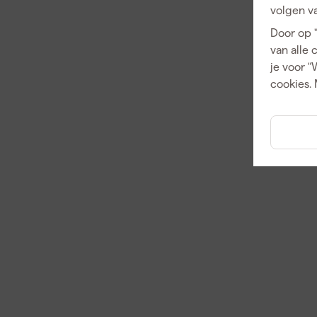
volgen va
Door op 
van alle 
je voor "
cookies. 