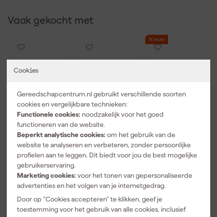
Vaak gekocht met
Nieuw
Cookies
Gereedschapcentrum.nl gebruikt verschillende soorten
cookies en vergelijkbare technieken:
Functionele cookies:
noodzakelijk voor het goed
functioneren van de website.
Beperkt analytische cookies:
om het gebruik van de
Sola PROTECT
Sola RS 18
Sola TLM3
website te analyseren en verbeteren, zonder persoonlijke
DS Rolmaat -
Meetdriehoe
Marker voor
profielen aan te leggen. Dit biedt voor jou de best mogelijke
5m x 25mm
k Metrisch -
diepe gaten -
gebruikerservaring.
18cm
Grafiet
Morgen
Morgen
Morgen
Marketing cookies:
voor het tonen van gepersonaliseerde
bezorgd
bezorgd
bezorgd
advertenties en het volgen van je internetgedrag.
Door op "Cookies accepteren" te klikken, geef je
Adviesprijs
23,00
toestemming voor het gebruik van alle cookies, inclusief