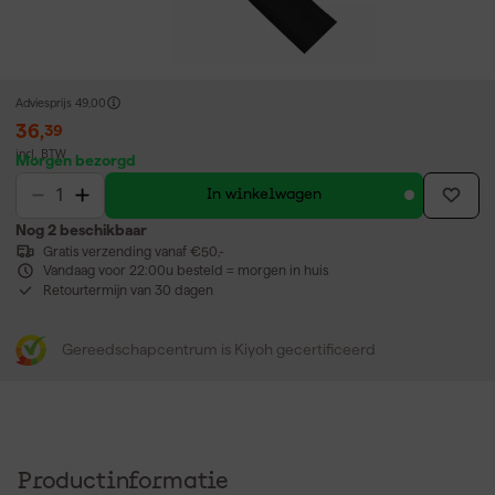
Adviesprijs
49,00
36
,
39
incl. BTW
Morgen bezorgd
In winkelwagen
Nog 2 beschikbaar
Gratis verzending vanaf €50,-
Vandaag voor 22:00u besteld = morgen in huis
Retourtermijn van 30 dagen
Gereedschapcentrum is Kiyoh gecertificeerd
Productinformatie