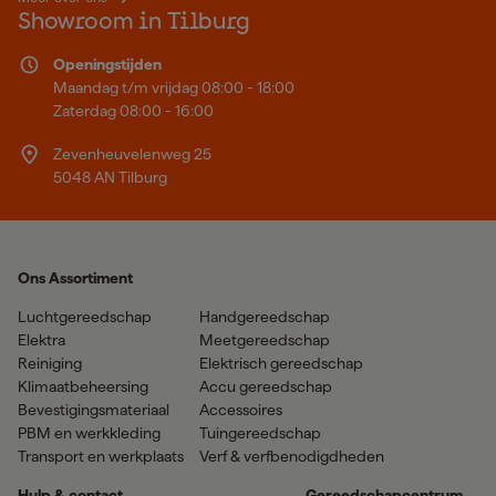
Showroom in Tilburg
Openingstijden
Maandag t/m vrijdag 08:00 - 18:00
Zaterdag 08:00 - 16:00
Zevenheuvelenweg 25
5048 AN Tilburg
Ons Assortiment
Luchtgereedschap
Handgereedschap
Elektra
Meetgereedschap
Reiniging
Elektrisch gereedschap
Klimaatbeheersing
Accu gereedschap
Bevestigingsmateriaal
Accessoires
PBM en werkkleding
Tuingereedschap
Transport en werkplaats
Verf & verfbenodigdheden
Hulp & contact
Gereedschapcentrum