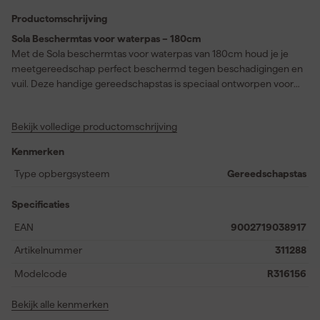
Productomschrijving
Sola Beschermtas voor waterpas – 180cm
Met de Sola beschermtas voor waterpas van 180cm houd je je
meetgereedschap perfect beschermd tegen beschadigingen en
vuil. Deze handige gereedschapstas is speciaal ontworpen voor
het veilig vervoeren en opbergen van je waterpas, zodat je
zorgeloos op iedere klus verschijnt. De tas is gemaakt van sterk
Bekijk volledige productomschrijving
kunstvezel, waardoor je waterpas beschermd blijft tegen stoten,
krassen en stof. Dankzij de praktische ritssluiting is je waterpas
Kenmerken
snel in- en uit te nemen, wat zorgt voor extra gebruiksgemak. Of
je nu een professional bent of regelmatig klust in huis, deze
Type opbergsysteem
Gereedschapstas
beschermtas helpt je om je waterpas netjes en veilig te houden.
De duurzame constructie garandeert een lange levensduur,
Specificaties
terwijl het slimme ontwerp ervoor zorgt dat de tas eenvoudig
EAN
9002719038917
mee te nemen is. Je kiest met deze gereedschapstas voor
zekerheid, orde en een nette uitstraling van je gereedschap.
Artikelnummer
311288
Modelcode
R316156
Bekijk alle kenmerken