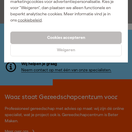
marketingcookies voor advertentiepersonalisatie. Kies je
20
,
20
,
14
,
00
99
39
voor "Weigeren", dan plaatsen we alleen functionele en
incl. BTW
incl. BTW
incl. BTW
beperkt analytische cookies. Meer informatie vind je in
ons
cookiebeleid
.
Cookies accepteren
Jouw account
Log-in en beheer je bestellingen en gegevens
Weigeren
Nieuwsbrief
Inschrijven wekelijkse nieuwsbrief
Wij helpen je graag
Neem contact op met één van onze specialisten.
Waar staat Gereedschapcentrum voor
Professioneel gereedschap met advies op maat: wij zijn dé online
specialist, wat je project ook is. Gereedschapcentrum is Beter
Maken.
Meer over ons