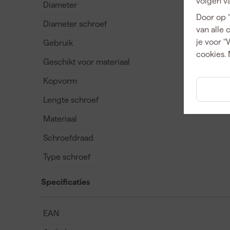
volgen va
Diameter
Door op 
Diameter schroef
van alle 
je voor "
Gebruik
cookies. 
Geschikt voor materiaal
Kopvorm
Lengte schroef
Materiaal
Schroefdraad
Type schroef
Specificaties
EAN