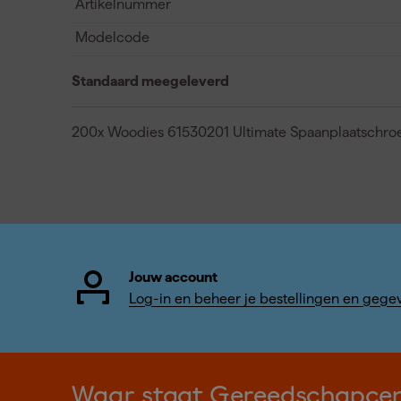
Artikelnummer
Modelcode
Standaard meegeleverd
200x Woodies 61530201 Ultimate Spaanplaatschro
Jouw account
Log-in en beheer je bestellingen en gege
Waar staat Gereedschapce