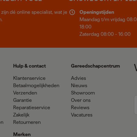
ijn dé online specialist, wat je
Openingstijden
n.
Maandag t/m vrijdag 08:0
18:00
Zaterdag 08:00 - 16:00
Hulp & contact
Gereedschapcentrum
Klantenservice
Advies
Betaalmogelijkheden
Nieuws
Verzenden
Showroom
Garantie
Over ons
Reparatieservice
Reviews
Zakelijk
Vacatures
en
Retourneren
Merken