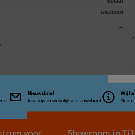
180660
61530201
A
ef
Nieuwsbrief
Wij he
vens
Inschrijven wekelijkse nieuwsbrief
Neem c
ntrum voor
Showroom in Til