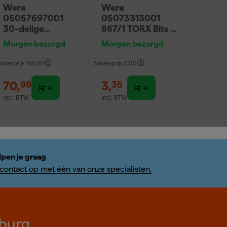
Wera
Wera
05057697001
05073313001
30-delige
867/1 TORX Bits -
Bitcheck
TX10 x 25mm - 2-
Morgen bezorgd
Morgen bezorgd
Impaktor 2 bitset
pack
- PH/PZ/TX/HX
dviesprijs
145,00
Adviesprijs
5,00
70
,
3
,
99
35
incl. BTW
incl. BTW
lpen je graag
ontact op met één van onze specialisten.
burg