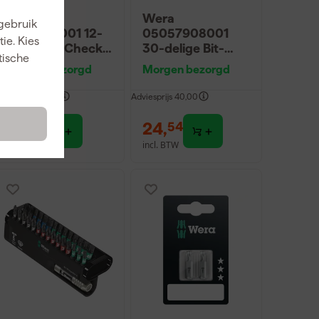
Wera
Wera
 gebruik
5057420001 12-
05057908001
ie. Kies
delige Bit-Check
30-delige Bit-
tische
BiTorsion Bitset in
Check 30
Morgen bezorgd
Morgen bezorgd
cassette
Universal 1 Bitset -
Torx
dviesprijs
63,00
Adviesprijs
40,00
37
,
24
,
06
54
incl. BTW
incl. BTW