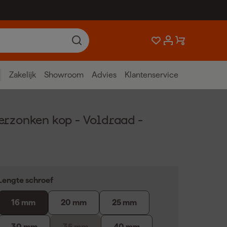
Zakelijk
Showroom
Advies
Klantenservice
rzonken kop - Voldraad -
Lengte schroef
16 mm
20 mm
25 mm
30 mm
35 mm
40 mm