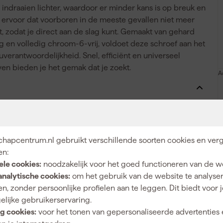
ndraaien lichter, waardoor er minder kans is op breuk en
 ervoor dat voorboren in de meeste gevallen niet meer
it, zodat je direct aan de slag kunt. Gemaakt van gehard
 en volledig chroom-6-vrij, voldoet deze schroef aan het
uverantwoordelijkheid. Snel, efficiënt en universeel
ven bieden je het gemak dat je zoekt.
A
Zelfborend
hapcentrum.nl gebruikt verschillende soorten cookies en verg
en:
ele cookies:
noodzakelijk voor het goed functioneren van de w
TX10
analytische cookies:
om het gebruik van de website te analyse
n, zonder persoonlijke profielen aan te leggen. Dit biedt voor 
200
elijke gebruikerservaring.
Verzinkt
g cookies:
voor het tonen van gepersonaliseerde advertenties 