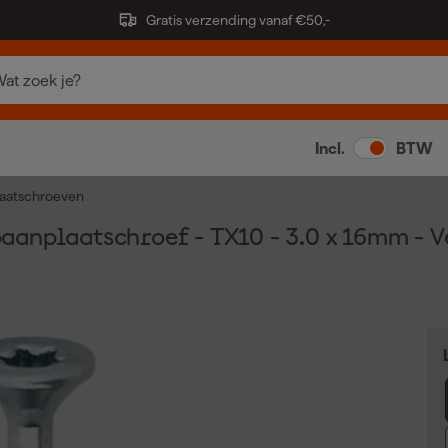
Gratis verzending vanaf €50,-
Incl.
BTW
aatschroeven
anplaatschroef - TX10 - 3.0 x 16mm - Ve