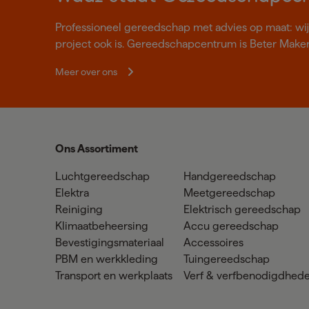
Professioneel gereedschap met advies op maat: wij z
project ook is. Gereedschapcentrum is Beter Make
Meer over ons
Ons Assortiment
Luchtgereedschap
Handgereedschap
Elektra
Meetgereedschap
Reiniging
Elektrisch gereedschap
Klimaatbeheersing
Accu gereedschap
Bevestigingsmateriaal
Accessoires
PBM en werkkleding
Tuingereedschap
Transport en werkplaats
Verf & verfbenodigdhed