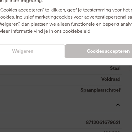
n je internetgedrag.
3
"Cookies accepteren" te klikken, geef je toestemming voor het
3 mm
cookies, inclusief marketingcookies voor advertentiepersonalisat
Weigeren", dan plaatsen we alleen functionele en beperkt analy
Binnen
Meer informatie vind je in ons
cookiebeleid
.
Spaanplaat
A
Verzonken
Weigeren
Cookies accepteren
16 mm
Staal
Voldraad
Spaanplaatschroef
8712061679621