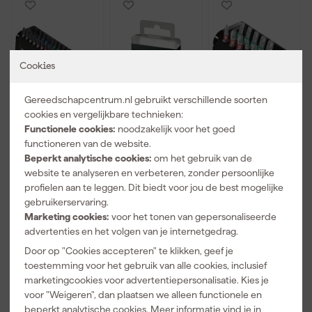
Cookies
Gereedschapcentrum.nl gebruikt verschillende soorten
cookies en vergelijkbare technieken:
Functionele cookies:
noodzakelijk voor het goed
Wera
Wera
Wera
functioneren van de website.
05057690001
05072406001
5057420001
Beperkt analytische cookies:
om het gebruik van de
30-delige
867/1 1/4"
12-delige Bit-
website te analyseren en verbeteren, zonder persoonlijke
Bitcheck
Torx Bit - T10 x
Check
Morgen
Morgen
Morgen
Impaktor 1
25mm (10st)
BiTorsion
profielen aan te leggen. Dit biedt voor jou de best mogelijke
bezorgd
bezorgd
bezorgd
bitset -
Bitset in
gebruikerservaring.
PH/PZ/TX/HX
cassette
Marketing cookies:
voor het tonen van gepersonaliseerde
Adviesprijs
145,00
Adviesprijs
21,00
Adviesprijs
63,00
advertenties en het volgen van je internetgedrag.
Door op "Cookies accepteren" te klikken, geef je
75
,
12
,
37
,
39
87
06
toestemming voor het gebruik van alle cookies, inclusief
incl. BTW
incl. BTW
incl. BTW
marketingcookies voor advertentiepersonalisatie. Kies je
voor "Weigeren", dan plaatsen we alleen functionele en
beperkt analytische cookies. Meer informatie vind je in