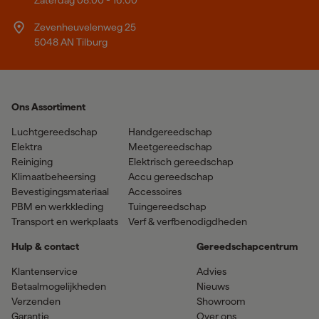
Zevenheuvelenweg 25
5048 AN Tilburg
Ons Assortiment
Luchtgereedschap
Handgereedschap
Elektra
Meetgereedschap
Reiniging
Elektrisch gereedschap
Klimaatbeheersing
Accu gereedschap
Bevestigingsmateriaal
Accessoires
PBM en werkkleding
Tuingereedschap
Transport en werkplaats
Verf & verfbenodigdheden
Hulp & contact
Gereedschapcentrum
Klantenservice
Advies
Betaalmogelijkheden
Nieuws
Verzenden
Showroom
Garantie
Over ons