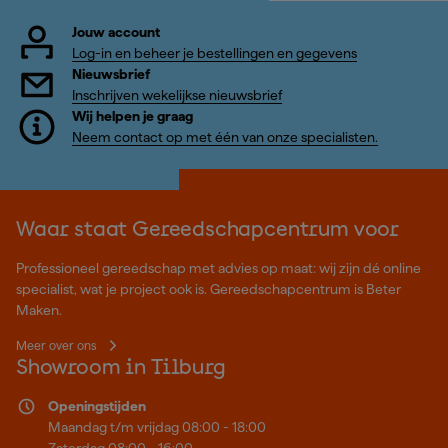
Jouw account
Log-in en beheer je bestellingen en gegevens
Nieuwsbrief
Inschrijven wekelijkse nieuwsbrief
Wij helpen je graag
Neem contact op met één van onze specialisten.
Waar staat Gereedschapcentrum voor
Professioneel gereedschap met advies op maat: wij zijn dé online
specialist, wat je project ook is. Gereedschapcentrum is Beter
Maken.
Meer over ons
Showroom in Tilburg
Openingstijden
Maandag t/m vrijdag 08:00 - 18:00
Zaterdag 08:00 - 16:00