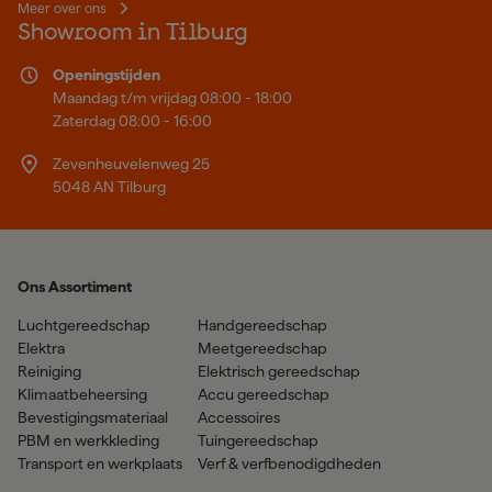
Meer over ons
Showroom in Tilburg
Openingstijden
Maandag t/m vrijdag 08:00 - 18:00
Zaterdag 08:00 - 16:00
Zevenheuvelenweg 25
5048 AN Tilburg
Ons Assortiment
Luchtgereedschap
Handgereedschap
Elektra
Meetgereedschap
Reiniging
Elektrisch gereedschap
Klimaatbeheersing
Accu gereedschap
Bevestigingsmateriaal
Accessoires
PBM en werkkleding
Tuingereedschap
Transport en werkplaats
Verf & verfbenodigdheden