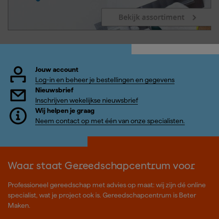
Jouw account
Log-in en beheer je bestellingen en gegevens
Nieuwsbrief
Inschrijven wekelijkse nieuwsbrief
Wij helpen je graag
Neem contact op met één van onze specialisten.
Waar staat Gereedschapcentrum voor
Professioneel gereedschap met advies op maat: wij zijn dé online
specialist, wat je project ook is. Gereedschapcentrum is Beter
Maken.