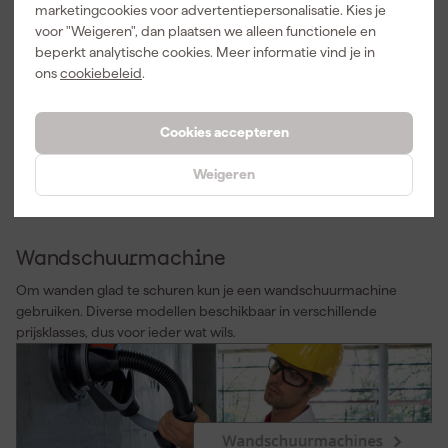
marketingcookies voor advertentiepersonalisatie. Kies je
Handschoenen
voor "Weigeren", dan plaatsen we alleen functionele en
beperkt analytische cookies. Meer informatie vind je in
Werkhandschoenen in alle maten; voor zowel kort als langdurig
ons
cookiebeleid
.
gebruik en éxtra scherp geprijsd.
Cookies accepteren
Weigeren
Wandschuurmachine
Om wanden glad te schuren kun je een wandschuurmachine
gebruiken. Diverse modellen beschikbaar in verschillende
prijsklasses, dus voor ieder wat wils.