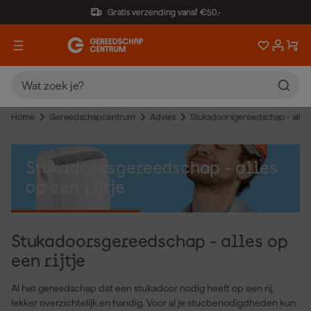
Gratis verzending vanaf €50,-
Home
Gereedschapcentrum
Advies
Stukadoorsgereedschap - alles o
Stukadoorsgereedschap - alles
op een rijtje
Stukadoorsgereedschap - alles op
een rijtje
Al het gereedschap dat een stukadoor nodig heeft op een rij,
lekker overzichtelijk en handig. Voor al je stucbenodigdheden kun