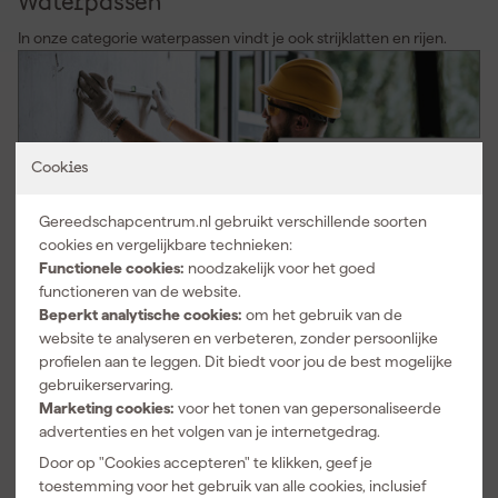
Waterpassen
In onze categorie waterpassen vindt je ook strijklatten en rijen.
Cookies
Gereedschapcentrum.nl gebruikt verschillende soorten
Schuurborden
cookies en vergelijkbare technieken:
Functionele cookies:
noodzakelijk voor het goed
Ook voor schuurborden zit je goed bij Gereedschapcentrum. De
functioneren van de website.
beste schuurborden van Het Melkmeisje, Super Prof en Silverline
Beperkt analytische cookies:
om het gebruik van de
snel leverbaar!
website te analyseren en verbeteren, zonder persoonlijke
profielen aan te leggen. Dit biedt voor jou de best mogelijke
gebruikerservaring.
Marketing cookies:
voor het tonen van gepersonaliseerde
advertenties en het volgen van je internetgedrag.
Door op "Cookies accepteren" te klikken, geef je
toestemming voor het gebruik van alle cookies, inclusief