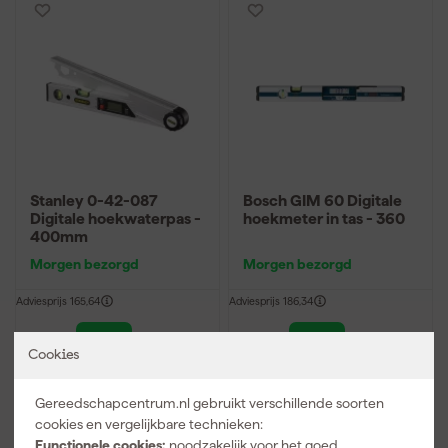
Stanley 0-42-087
Bosch GIM 60 Digitale
Digitale hoekwaterpas -
hoekmeter in tas - 360
400mm
Morgen bezorgd
Morgen bezorgd
Adviesprijs
165,64
Adviesprijs
186,34
97
,
131
,
55
62
Cookies
incl. BTW
incl. BTW
Vergelijk
Vergelijk
Gereedschapcentrum.nl gebruikt verschillende soorten
cookies en vergelijkbare technieken:
Functionele cookies:
noodzakelijk voor het goed