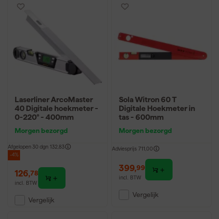
Laserliner ArcoMaster
Sola Witron 60 T
40 Digitale hoekmeter -
Digitale Hoekmeter in
0-220° - 400mm
tas - 600mm
Morgen bezorgd
Morgen bezorgd
Afgelopen 30 dgn
132,83
Adviesprijs
711,00
-4%
399
,
99
126
,
78
incl. BTW
incl. BTW
Vergelijk
Vergelijk