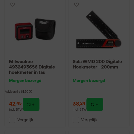
Milwaukee
Sola WMD 200 Digitale
4932493656 Digitale
Hoekmeter - 200mm
hoekmeter in tas
Morgen bezorgd
Morgen bezorgd
Adviesprijs
51,90
42
,
38
,
45
24
incl. BTW
incl. BTW
Vergelijk
Vergelijk