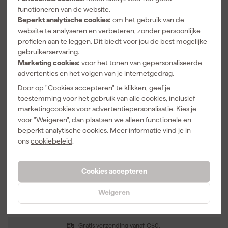
functioneren van de website.
Beperkt analytische cookies:
om het gebruik van de
website te analyseren en verbeteren, zonder persoonlijke
profielen aan te leggen. Dit biedt voor jou de best mogelijke
gebruikerservaring.
Marketing cookies:
voor het tonen van gepersonaliseerde
advertenties en het volgen van je internetgedrag.
Door op "Cookies accepteren" te klikken, geef je
toestemming voor het gebruik van alle cookies, inclusief
Bosch GAM 220 MF
Bosch GIM 60 L Digitale
marketingcookies voor advertentiepersonalisatie. Kies je
digitale hoekmeter -
hellingmeter in tas - 360
220°
voor "Weigeren", dan plaatsen we alleen functionele en
beperkt analytische cookies. Meer informatie vind je in
Morgen bezorgd
Morgen bezorgd
ons
cookiebeleid
.
Adviesprijs
263,78
Adviesprijs
300,08
Cookies accepteren
190
,
212
,
49
43
incl. BTW
incl. BTW
Weigeren
Vergelijk
Vergelijk
Gratis verzending vanaf €50,-