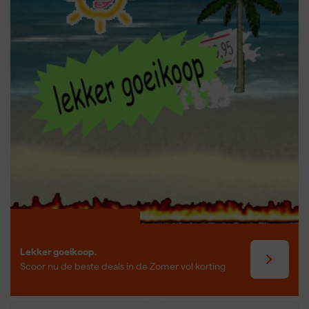
van elementen die zowel in de juiste hoek als waterpas geplaatst
moeten worden, zoals leuningen, trappen of hellende daken. De
digitale hoekwaterpas toont naast de hoek ook de helling in
procenten of millimeters per meter. Hierdoor is hij ook geschikt
als hellingmeter voor dakconstructies, afvoeren of leidingen. Een
handig en veelzijdig meetinstrument voor wie nauwkeurig wil
werken zonder giswerk.
Lekker goeikoop.
Scoor nu de beste deals in de Zomer vol korting