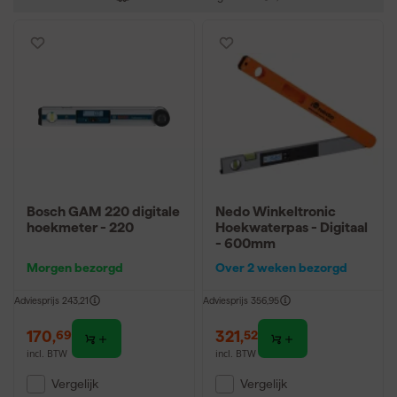
Bosch GAM 220 digitale
Nedo Winkeltronic
hoekmeter - 220
Hoekwaterpas - Digitaal
- 600mm
Morgen bezorgd
Over 2 weken bezorgd
Adviesprijs
243,21
Adviesprijs
356,95
170
,
321
,
69
52
incl. BTW
incl. BTW
Vergelijk
Vergelijk