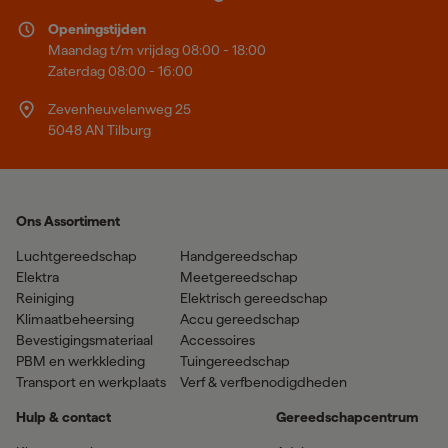
Openingstijden
Maandag t/m vrijdag 08:00 - 18:00
Zaterdag 08:00 - 16:00
Zevenheuvelenweg 25
5048 AN Tilburg
Ons Assortiment
Luchtgereedschap
Handgereedschap
Elektra
Meetgereedschap
Reiniging
Elektrisch gereedschap
Klimaatbeheersing
Accu gereedschap
Bevestigingsmateriaal
Accessoires
PBM en werkkleding
Tuingereedschap
Transport en werkplaats
Verf & verfbenodigdheden
Hulp & contact
Gereedschapcentrum