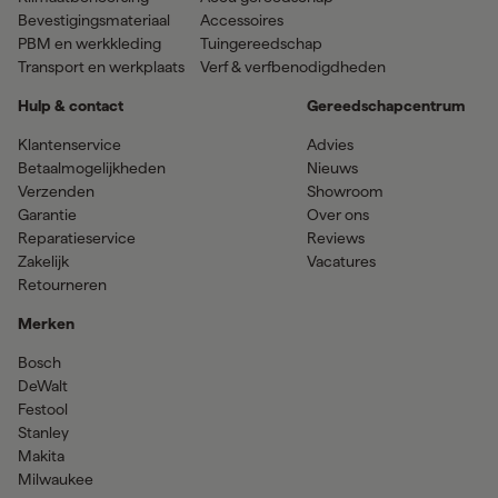
Bevestigingsmateriaal
Accessoires
PBM en werkkleding
Tuingereedschap
Transport en werkplaats
Verf & verfbenodigdheden
Hulp & contact
Gereedschapcentrum
Klantenservice
Advies
Betaalmogelijkheden
Nieuws
Verzenden
Showroom
Garantie
Over ons
Reparatieservice
Reviews
Zakelijk
Vacatures
Retourneren
Merken
Bosch
DeWalt
Festool
Stanley
Makita
Milwaukee