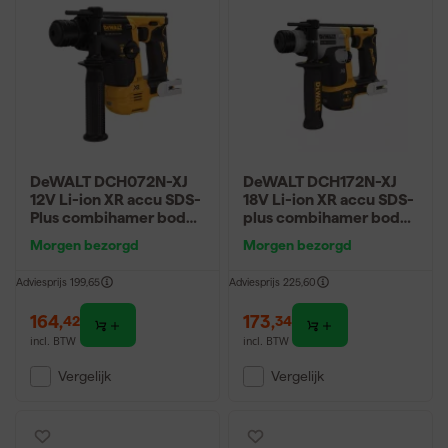
DeWALT DCH072N-XJ
DeWALT DCH172N-XJ
12V Li-ion XR accu SDS-
18V Li-ion XR accu SDS-
Plus combihamer body -
plus combihamer body
1.1J - koolborstelloos
- 1.4J - koolborstelloos
Morgen bezorgd
Morgen bezorgd
Adviesprijs
199,65
Adviesprijs
225,60
164
,
173
,
42
34
incl. BTW
incl. BTW
Vergelijk
Vergelijk