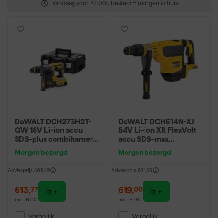
Vandaag voor 22:00u besteld = morgen in huis
DeWALT DCH273H2T-
DeWALT DCH614N-XJ
QW 18V Li-ion accu
54V Li-ion XR FlexVolt
SDS-plus combihamer
accu SDS-max
set (2x 5.0Ah
combihamer body in
Morgen bezorgd
Morgen bezorgd
POWERSTACK accu) in
koffer
TSTAK - 24mm - 2.1J
Adviesprijs
809,49
Adviesprijs
821,59
613
,
619
,
77
00
incl. BTW
incl. BTW
Vergelijk
Vergelijk