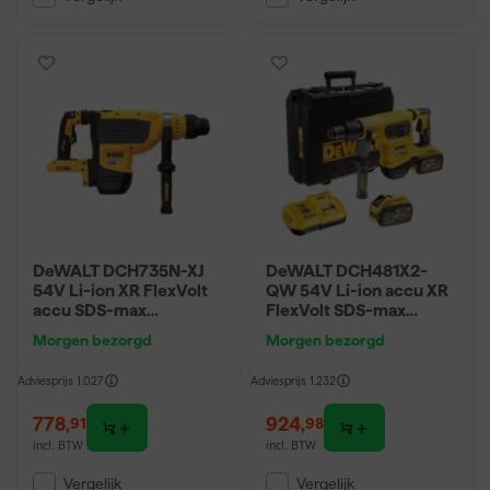
DeWALT DCH735N-XJ
DeWALT DCH481X2-
54V Li-ion XR FlexVolt
QW 54V Li-ion accu XR
accu SDS-max
FlexVolt SDS-max
combihamer body
combihamer set (2x
Morgen bezorgd
Morgen bezorgd
9.0Ah) in koffer - 6J -
koolborstelloos
Adviesprijs
1.027
Adviesprijs
1.232
778
,
924
,
91
98
incl. BTW
incl. BTW
Vergelijk
Vergelijk