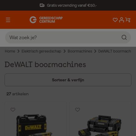
Gratis verzending vanaf €50,-
Home
Elektrisch gereedschap
Boormachines
DeWALT boormachine
DeWALT boormachines
Sorteer & verfijn
27
artikelen