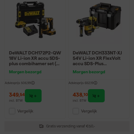
DeWALT DCH172P2-QW
DeWALT DCH333NT-XJ
18V Li-ion XR accu SDS-
54V Li-ion XR FlexVolt
plus combihamer set (2x
accu SDS-Plus
5.0Ah) in TSTAK - 1.4J -
combihamer body in
Morgen bezorgd
Morgen bezorgd
koolborstelloos
TSTAK - 3.5J -
koolborstelloos
Adviesprijs
506,99
Adviesprijs
652,19
349
,
438
,
54
10
incl. BTW
incl. BTW
Vergelijk
Vergelijk
Gratis verzending vanaf €50,-