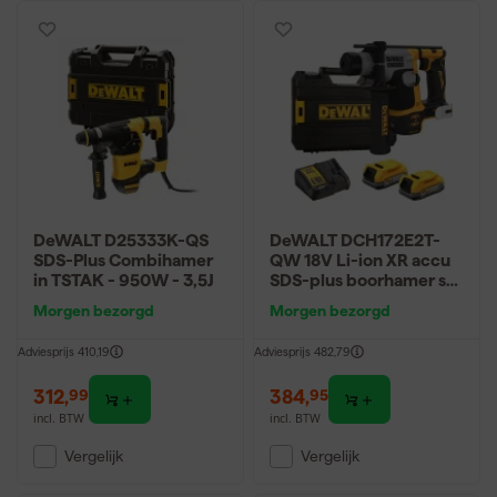
DeWALT D25333K-QS
DeWALT DCH172E2T-
SDS-Plus Combihamer
QW 18V Li-ion XR accu
in TSTAK - 950W - 3,5J
SDS-plus boorhamer set
(2x POWERSTACK accu)
Morgen bezorgd
Morgen bezorgd
in TSTAK - 1.4J -
koolborstelloos
Adviesprijs
410,19
Adviesprijs
482,79
312
,
384
,
99
95
incl. BTW
incl. BTW
Vergelijk
Vergelijk