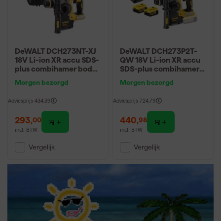
DeWALT DCH273NT-XJ
DeWALT DCH273P2T-
18V Li-ion XR accu SDS-
QW 18V Li-ion XR accu
plus combihamer body
SDS-plus combihamer
in TSTAK - - 24mm - 2.1J
set (2x 5.0Ah) in TSTAK -
Morgen bezorgd
Morgen bezorgd
- 24mm - 2.1J
Adviesprijs
434,39
Adviesprijs
724,79
293
,
440
,
00
98
incl. BTW
incl. BTW
Vergelijk
Vergelijk