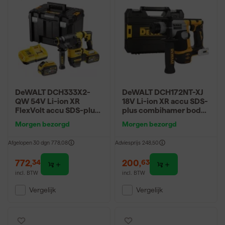
DeWALT DCH333X2-
DeWALT DCH172NT-XJ
QW 54V Li-ion XR
18V Li-ion XR accu SDS-
FlexVolt accu SDS-plus
plus combihamer body
combihamer set (2x
in TSTAK - 1.4J -
Morgen bezorgd
Morgen bezorgd
9.0Ah) in TSTAK - 3.5J -
koolborstelloos
koolborstelloos
Afgelopen 30 dgn
778,08
Adviesprijs
248,50
772
,
200
,
34
63
incl. BTW
incl. BTW
Vergelijk
Vergelijk