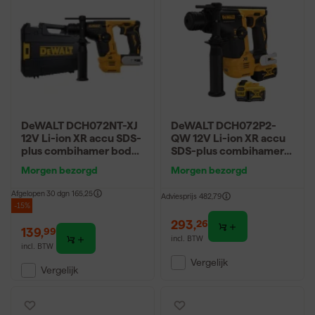
DeWALT DCH072NT-XJ
DeWALT DCH072P2-
12V Li-ion XR accu SDS-
QW 12V Li-ion XR accu
plus combihamer body
SDS-plus combihamer
in TSTAK - 1.1J -
set (2x5.0Ah) in TSTAK -
Morgen bezorgd
Morgen bezorgd
koolborstelloos
1.1J - koolborstelloos
Afgelopen 30 dgn
165,25
Adviesprijs
482,79
-15%
293
,
26
139
,
99
incl. BTW
incl. BTW
Vergelijk
Vergelijk