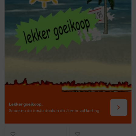
Lekker goeikoop.
Scoor nu de beste deals in de Zomer vol korting