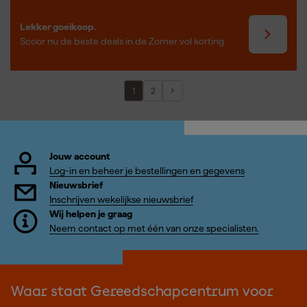
Lekker goeikoop.
Scoor nu de beste deals in de Zomer vol korting
1
2
Jouw account
Log-in en beheer je bestellingen en gegevens
Nieuwsbrief
Inschrijven wekelijkse nieuwsbrief
Wij helpen je graag
Neem contact op met één van onze specialisten.
Waar staat Gereedschapcentrum voor