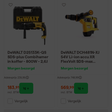
DeWALT D25133K-QS
DeWALT DCH481N-XJ
SDS-plus Combihamer
54V Li-ion accu XR
in koffer - 800W - 2,6J
FlexVolt SDS-max
combihamer body - 6J -
Morgen bezorgd
Morgen bezorgd
koolborstelloos
Adviesprijs
235,95
Adviesprijs
748,99
183
,
569
,
91
99
incl. BTW
incl. BTW
Vergelijk
Vergelijk