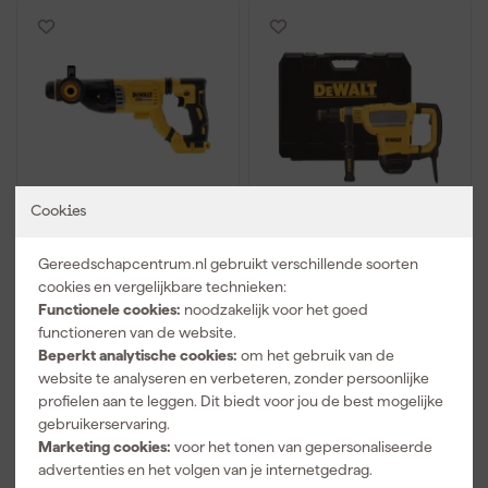
Cookies
DeWALT DCH263N-XJ
DeWALT D25614K-QS
18V Li-ion XR accu SDS-
SDS-max Combihamer
Gereedschapcentrum.nl gebruikt verschillende soorten
plus combihamer body
in koffer - 1350W - 10,5J
cookies en vergelijkbare technieken:
- 3J - koolborstelloos
Morgen bezorgd
Morgen bezorgd
Functionele cookies:
noodzakelijk voor het goed
functioneren van de website.
Adviesprijs
272,25
Adviesprijs
821,59
Beperkt analytische cookies:
om het gebruik van de
website te analyseren en verbeteren, zonder persoonlijke
207
,
616
,
66
99
profielen aan te leggen. Dit biedt voor jou de best mogelijke
incl. BTW
incl. BTW
gebruikerservaring.
Vergelijk
Vergelijk
Marketing cookies:
voor het tonen van gepersonaliseerde
advertenties en het volgen van je internetgedrag.