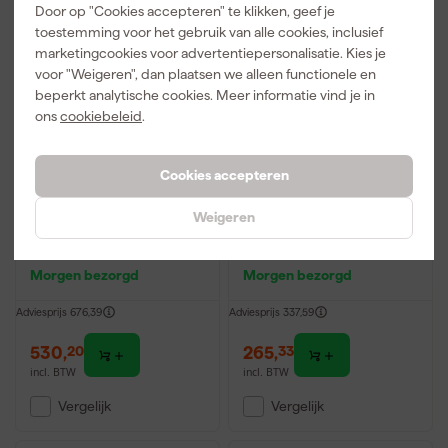
Door op "Cookies accepteren" te klikken, geef je
toestemming voor het gebruik van alle cookies, inclusief
marketingcookies voor advertentiepersonalisatie. Kies je
voor "Weigeren", dan plaatsen we alleen functionele en
beperkt analytische cookies. Meer informatie vind je in
ons
cookiebeleid
.
Cookies accepteren
DeWALT DCH416NT
DeWALT D25144K-QS
Weigeren
54V Li-ion Flexvolt accu
SDS-plus Combihamer
SDS-Plus combihamer
incl. snelspanboorkop in
body in TSTAK - 4,5J
koffer - 900W - 3J
Morgen bezorgd
Morgen bezorgd
Adviesprijs
676,39
Adviesprijs
337,59
530
,
265
,
20
33
incl. BTW
incl. BTW
Vergelijk
Vergelijk