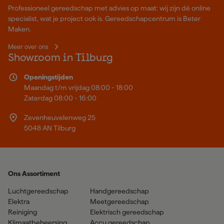
Professioneel gereedschap met advies op maat: wij zijn dé online
specialist, wat je project ook is. Gereedschapcentrum is Beter
Maken.
Meer over ons
Showroom in Tilburg
Openingstijden
Maandag t/m vrijdag 08:00 - 18:00
Zaterdag 08:00 - 16:00
Zevenheuvelenweg 25
5048 AN Tilburg
Ons Assortiment
Luchtgereedschap
Handgereedschap
Elektra
Meetgereedschap
Reiniging
Elektrisch gereedschap
Klimaatbeheersing
Accu gereedschap