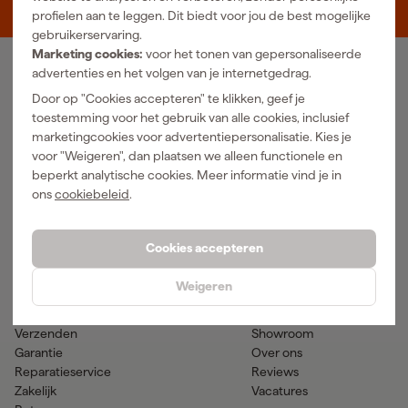
5048 AN Tilburg
profielen aan te leggen. Dit biedt voor jou de best mogelijke
gebruikerservaring.
Marketing cookies:
voor het tonen van gepersonaliseerde
advertenties en het volgen van je internetgedrag.
Ons Assortiment
Door op "Cookies accepteren" te klikken, geef je
Luchtgereedschap
Handgereedschap
toestemming voor het gebruik van alle cookies, inclusief
Elektra
Meetgereedschap
marketingcookies voor advertentiepersonalisatie. Kies je
Reiniging
Elektrisch gereedschap
voor "Weigeren", dan plaatsen we alleen functionele en
Klimaatbeheersing
Accu gereedschap
beperkt analytische cookies. Meer informatie vind je in
Bevestigingsmateriaal
Accessoires
ons
cookiebeleid
.
PBM en werkkleding
Tuingereedschap
Transport en werkplaats
Verf & verfbenodigdheden
Cookies accepteren
Hulp & contact
Gereedschapcentrum
Weigeren
Klantenservice
Advies
Betaalmogelijkheden
Nieuws
Verzenden
Showroom
Garantie
Over ons
Reparatieservice
Reviews
Zakelijk
Vacatures