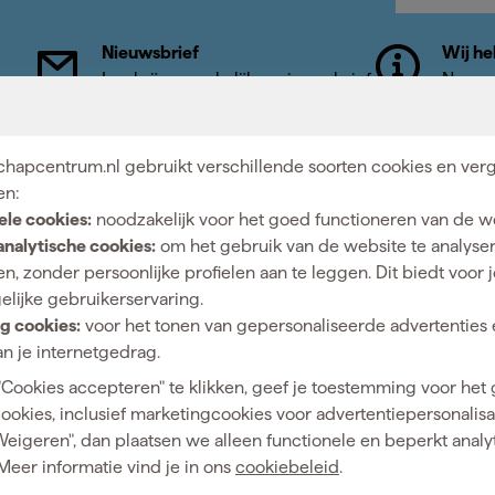
Nieuwsbrief
Wij he
vens
Inschrijven wekelijkse nieuwsbrief
Neem c
hapcentrum.nl gebruikt verschillende soorten cookies en verg
en:
ntrum voor
Showroom in Til
ele cookies:
noodzakelijk voor het goed functioneren van de w
analytische cookies:
om het gebruik van de website te analyse
ijn dé online specialist, wat je
Openingstijden
n, zonder persoonlijke profielen aan te leggen. Dit biedt voor 
n.
Maandag t/m vrijdag 08:0
elijke gebruikerservaring.
18:00
g cookies:
voor het tonen van gepersonaliseerde advertenties 
Zaterdag 08:00 - 16:00
n je internetgedrag.
"Cookies accepteren" te klikken, geef je toestemming voor het
cookies, inclusief marketingcookies voor advertentiepersonalisat
Weigeren", dan plaatsen we alleen functionele en beperkt analy
Hulp & contact
Gereedschapcentrum
Meer informatie vind je in ons
cookiebeleid
.
Klantenservice
Advies