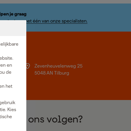
lpen je graag
ontact op met één van onze specialisten.
elijkbare
burg
ebsite.
ren en
Zevenheuvelenweg 25
jou de
0 -
5048 AN Tilburg
en het
 gebruik
ie. Kies
tische
Wil je ons volgen?