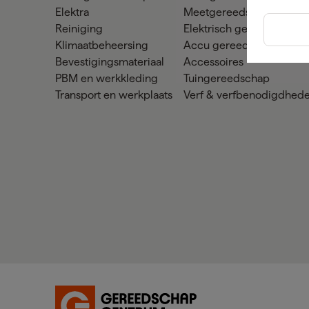
Elektra
Meetgereedschap
Reiniging
Elektrisch gereedschap
Klimaatbeheersing
Accu gereedschap
Bevestigingsmateriaal
Accessoires
PBM en werkkleding
Tuingereedschap
Transport en werkplaats
Verf & verfbenodigdhed