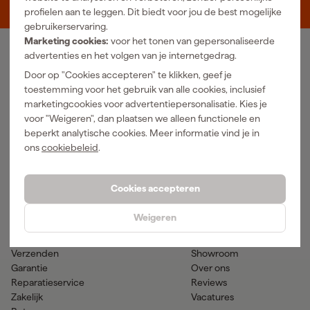
5048 AN Tilburg
profielen aan te leggen. Dit biedt voor jou de best mogelijke
gebruikerservaring.
Marketing cookies:
voor het tonen van gepersonaliseerde
advertenties en het volgen van je internetgedrag.
Ons Assortiment
Door op "Cookies accepteren" te klikken, geef je
Luchtgereedschap
Handgereedschap
toestemming voor het gebruik van alle cookies, inclusief
Elektra
Meetgereedschap
marketingcookies voor advertentiepersonalisatie. Kies je
Reiniging
Elektrisch gereedschap
voor "Weigeren", dan plaatsen we alleen functionele en
Klimaatbeheersing
Accu gereedschap
beperkt analytische cookies. Meer informatie vind je in
Bevestigingsmateriaal
Accessoires
ons
cookiebeleid
.
PBM en werkkleding
Tuingereedschap
Transport en werkplaats
Verf & verfbenodigdheden
Cookies accepteren
Hulp & contact
Gereedschapcentrum
Weigeren
Klantenservice
Advies
Betaalmogelijkheden
Nieuws
Verzenden
Showroom
Garantie
Over ons
Reparatieservice
Reviews
Zakelijk
Vacatures