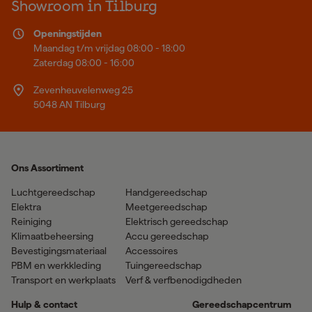
Showroom in Tilburg
Openingstijden
Maandag t/m vrijdag 08:00 - 18:00
Zaterdag 08:00 - 16:00
Zevenheuvelenweg 25
5048 AN Tilburg
Ons Assortiment
Luchtgereedschap
Handgereedschap
Elektra
Meetgereedschap
Reiniging
Elektrisch gereedschap
Klimaatbeheersing
Accu gereedschap
Bevestigingsmateriaal
Accessoires
PBM en werkkleding
Tuingereedschap
Transport en werkplaats
Verf & verfbenodigdheden
Hulp & contact
Gereedschapcentrum