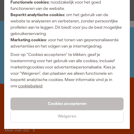
Functionele cookies:
noodzakelijk voor het goed
functioneren van de website.
Beperkt analytische cookies:
om het gebruik van de
website te analyseren en verbeteren, zonder persoonlijke
profielen aan te leggen. Dit biedt voor jou de best mogelijke
gebruikerservaring.
Jouw account
Marketing cookies:
voor het tonen van gepersonaliseerde
Log-in en beheer je bestellingen en gegevens
advertenties en het volgen van je internetgedrag.
Nieuwsbrief
Door op "Cookies accepteren" te klikken, geef je
Inschrijven wekelijkse nieuwsbrief
toestemming voor het gebruik van alle cookies, inclusief
Wij helpen je graag
marketingcookies voor advertentiepersonalisatie. Kies je
Neem contact op met één van onze specialisten.
voor "Weigeren", dan plaatsen we alleen functionele en
beperkt analytische cookies. Meer informatie vind je in
ons
cookiebeleid
.
Waar staat Gereedschapcentrum voor
Cookies accepteren
Professioneel gereedschap met advies op maat: wij zijn dé online
specialist, wat je project ook is. Gereedschapcentrum is Beter
Weigeren
Maken.
Meer over ons