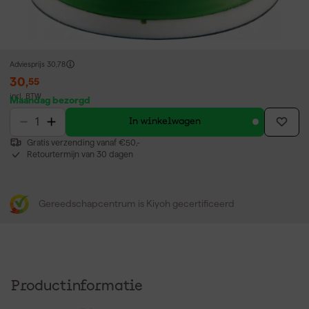
Adviesprijs
30,78
30
,
55
incl. BTW
Maandag bezorgd
In winkelwagen
Gratis verzending vanaf €50,-
Retourtermijn van 30 dagen
Gereedschapcentrum is Kiyoh gecertificeerd
Productinformatie