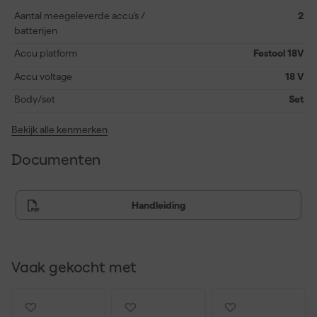
oppervlakte behandelt, met de Festool ETSC 125 ben je altijd een
Aantal meegeleverde accu's /
2
stap voor. Ultiem gemak en mobiliteit in één krachtige set.
batterijen
Accu platform
Festool 18V
Accu voltage
18 V
Body/set
Set
Bekijk alle kenmerken
Documenten
Handleiding
Vaak gekocht met