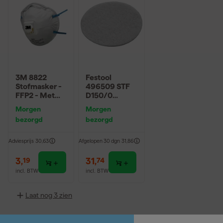
3M 8822
Festool
Stofmasker -
496509 STF
FFP2 - Met
D150/0
ventiel
Polijstvlies -
Morgen
Morgen
150mm - Hout
bezorgd
bezorgd
(10st)
Adviesprijs
30,63
Afgelopen 30 dgn
31,86
3
,
31
,
19
74
incl. BTW
incl. BTW
Laat nog 3 zien