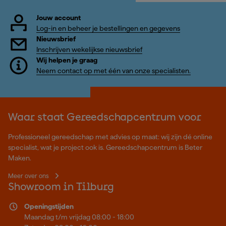
Jouw account
Log-in en beheer je bestellingen en gegevens
Nieuwsbrief
Inschrijven wekelijkse nieuwsbrief
Wij helpen je graag
Neem contact op met één van onze specialisten.
Waar staat Gereedschapcentrum voor
Professioneel gereedschap met advies op maat: wij zijn dé online
specialist, wat je project ook is. Gereedschapcentrum is Beter
Maken.
Meer over ons
Showroom in Tilburg
Openingstijden
Maandag t/m vrijdag 08:00 - 18:00