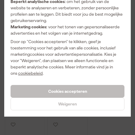
Beperkt analytische cookies:
om het gebruik van de
website te analyseren en verbeteren, zonder persoonlijke
profielen aan te leggen. Dit biedt voor jou de best mogelijke
gebruikerservaring.
Marketing cookies:
voor het tonen van gepersonaliseerde
advertenties en het volgen van je internetgedrag.
Door op "Cookies accepteren" te klikken, geef je
toestemming voor het gebruik van alle cookies, inclusief
Festool
Festool
Festool
marketingcookies voor advertentiepersonalisatie. Kies je
497147 STF
499096 STF
500119 UVEX
voor "Weigeren", dan plaatsen we alleen functionele en
Granat
Rubin 2
Veiligheidsbril
Schuurschijf -
Schuurschijf -
beperkt analytische cookies. Meer informatie vind je in
Morgen
Morgen
Morgen
P80 - 125mm
P100 - 125mm
ons
cookiebeleid
.
bezorgd
bezorgd
bezorgd
(10st)
(50st)
Afgelopen 30 dgn
14,99
Cookies accepteren
14
,
33
,
32
,
39
48
33
Weigeren
incl. BTW
incl. BTW
incl. BTW