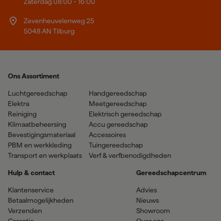
Zaterdag 08:00 - 16:00
Zevenheuvelenweg 25
5048 AN Tilburg
Ons Assortiment
Luchtgereedschap
Handgereedschap
Elektra
Meetgereedschap
Reiniging
Elektrisch gereedschap
Klimaatbeheersing
Accu gereedschap
Bevestigingsmateriaal
Accessoires
PBM en werkkleding
Tuingereedschap
Transport en werkplaats
Verf & verfbenodigdheden
Hulp & contact
Gereedschapcentrum
Klantenservice
Advies
Betaalmogelijkheden
Nieuws
Verzenden
Showroom
Garantie
Over ons