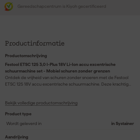
Gereedschapcentrum is Kiyoh gecertificeerd
Productinformatie
Productomschrijving
Festool ETSC 125 3,0 I-Plus 18V Li-Ion accu excentrische
schuurmachine set - Mobiel schuren zonder grenzen
Ontdek de vrijheid van schuren zonder snoeren met de Festool
ETSC 125 18V accu excentrische schuurmachine. Deze krachtige
machine, aangedreven door een 18V Li-ion accu, maakt elke klus
moeiteloos en flexibel. Met een gewicht van slechts 1,4 kg is hij
Bekijk volledige productomschrijving
perfect voor bovenhands werken en het schuren van verticale
vlakken. De variabele snelheid zorgt ervoor dat je altijd de
Product type
controle behoudt, ongeacht het soort oppervlak. De innovatieve
Longlife-stofopvangzak en Bluetooth®-communicatie met de
Wordt geleverd in
in Systainer
mobiele stofzuiger zorgen voor een stofvrije en efficiënte
werkruimte. Of je nu verf afschuurt van kozijnen of kleine
Aandrijving