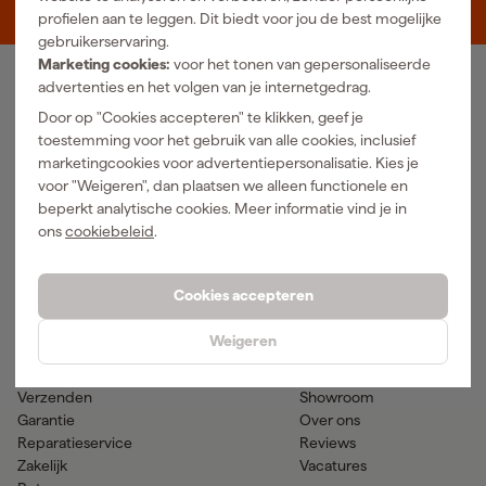
5048 AN Tilburg
profielen aan te leggen. Dit biedt voor jou de best mogelijke
gebruikerservaring.
Marketing cookies:
voor het tonen van gepersonaliseerde
advertenties en het volgen van je internetgedrag.
Ons Assortiment
Door op "Cookies accepteren" te klikken, geef je
Luchtgereedschap
Handgereedschap
toestemming voor het gebruik van alle cookies, inclusief
Elektra
Meetgereedschap
marketingcookies voor advertentiepersonalisatie. Kies je
Reiniging
Elektrisch gereedschap
voor "Weigeren", dan plaatsen we alleen functionele en
Klimaatbeheersing
Accu gereedschap
beperkt analytische cookies. Meer informatie vind je in
Bevestigingsmateriaal
Accessoires
ons
cookiebeleid
.
PBM en werkkleding
Tuingereedschap
Transport en werkplaats
Verf & verfbenodigdheden
Cookies accepteren
Hulp & contact
Gereedschapcentrum
Weigeren
Klantenservice
Advies
Betaalmogelijkheden
Nieuws
Verzenden
Showroom
Garantie
Over ons
Reparatieservice
Reviews
Zakelijk
Vacatures