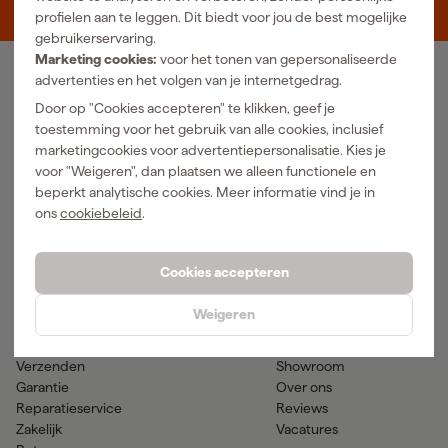
5048 AN Tilburg
profielen aan te leggen. Dit biedt voor jou de best mogelijke
gebruikerservaring.
Marketing cookies:
voor het tonen van gepersonaliseerde
advertenties en het volgen van je internetgedrag.
Ons Assortiment
Door op "Cookies accepteren" te klikken, geef je
Luchtgereedschap
Handgereedschap
toestemming voor het gebruik van alle cookies, inclusief
Elektra
Meetgereedschap
marketingcookies voor advertentiepersonalisatie. Kies je
Reiniging
Elektrisch gereedschap
voor "Weigeren", dan plaatsen we alleen functionele en
Klimaatbeheersing
Accu gereedschap
beperkt analytische cookies. Meer informatie vind je in
Bevestigingsmateriaal
Accessoires
ons
cookiebeleid
.
PBM en werkkleding
Tuingereedschap
Transport en werkplaats
Verf & verfbenodigdheden
Cookies accepteren
Hulp & contact
Gereedschapcentrum
Weigeren
Klantenservice
Advies
Betaalmogelijkheden
Nieuws
Verzenden
Showroom
Garantie
Over ons
Reparatieservice
Reviews
Zakelijk
Vacatures