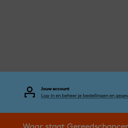
Jouw account
Log-in en beheer je bestellingen en gege
Waar staat Gereedschapce