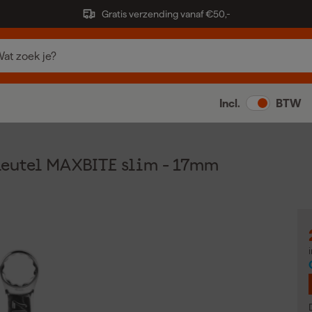
Gratis verzending vanaf €50,-
Incl.
BTW
eutel MAXBITE slim - 17mm