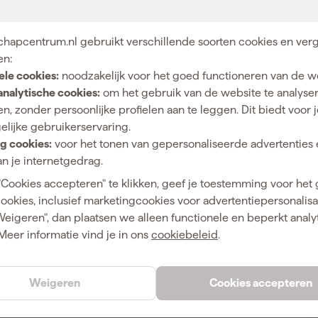
hapcentrum.nl gebruikt verschillende soorten cookies en verg
4058546571801
en:
ele cookies:
noodzakelijk voor het goed functioneren van de w
A
423143
analytische cookies:
om het gebruik van de website te analyse
n, zonder persoonlijke profielen aan te leggen. Dit biedt voor 
4932500016
elijke gebruikerservaring.
g cookies:
voor het tonen van gepersonaliseerde advertenties 
n je internetgedrag.
"Cookies accepteren" te klikken, geef je toestemming voor het
lim
cookies, inclusief marketingcookies voor advertentiepersonalisat
Weigeren", dan plaatsen we alleen functionele en beperkt analy
Meer informatie vind je in ons
cookiebeleid
.
Weigeren
Cookies accepteren