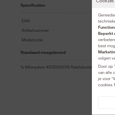
Cookies
Specificaties
Gereedsc
EAN
techniek
Function
Artikelnummer
Beperkt 
verbetere
Modelcode
best mog
Marketin
Standaard meegeleverd
volgen va
Door op 
1x Milwaukee 4932500016 Ratelsleutel MAXBITE s
van alle 
je voor "
cookies. 