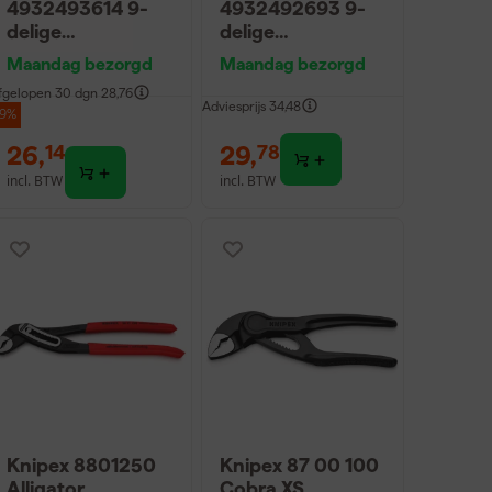
4932493614 9-
4932492693 9-
delige
delige
Inbussleutelsset
Inbussleutelset
Maandag bezorgd
Maandag bezorgd
Imperial
met kogelkop -
fgelopen 30 dgn
28,76
Torx - T8-T40
Adviesprijs
34,48
-9%
26
,
29
,
14
78
incl. BTW
incl. BTW
Knipex 8801250
Knipex 87 00 100
Alligator
Cobra XS