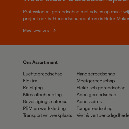
Professioneel gereedschap met advies op maat: wij z
project ook is. Gereedschapcentrum is Beter Make
Meer over ons
Ons Assortiment
Luchtgereedschap
Handgereedschap
Elektra
Meetgereedschap
Reiniging
Elektrisch gereedschap
Klimaatbeheersing
Accu gereedschap
Bevestigingsmateriaal
Accessoires
PBM en werkkleding
Tuingereedschap
Transport en werkplaats
Verf & verfbenodigdhed