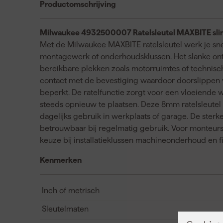
Productomschrijving
Milwaukee 4932500007 Ratelsleutel MAXBITE sl
Met de Milwaukee MAXBITE ratelsleutel werk je sn
montagewerk of onderhoudsklussen. Het slanke ont
bereikbare plekken zoals motorruimtes of technisch
contact met de bevestiging waardoor doorslippen
beperkt. De ratelfunctie zorgt voor een vloeiende 
steeds opnieuw te plaatsen. Deze 8mm ratelsleutel l
dagelijks gebruik in werkplaats of garage. De sterke 
betrouwbaar bij regelmatig gebruik. Voor monteurs 
keuze bij installatieklussen machineonderhoud en 
Kenmerken
Inch of metrisch
Sleutelmaten