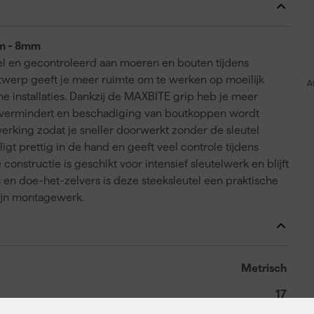
im - 8mm
el en gecontroleerd aan moeren en bouten tijdens
werp geeft je meer ruimte om te werken op moeilijk
A
e installaties. Dankzij de MAXBITE grip heb je meer
 vermindert en beschadiging van boutkoppen wordt
werking zodat je sneller doorwerkt zonder de sleutel
igt prettig in de hand en geeft veel controle tijdens
constructie is geschikt voor intensief sleutelwerk en blijft
en doe-het-zelvers is deze steeksleutel een praktische
fijn montagewerk.
Metrisch
17