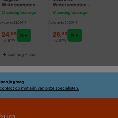
Waterpomptang
Waterpomptang
- 250mm
- 100mm
Maandag bezorgd
Maandag bezorgd
dviesprijs
28,00
Adviesprijs
34,00
24
,
28
,
69
32
incl. BTW
incl. BTW
Laat nog 4 zien
lpen je graag
ontact op met één van onze specialisten.
burg