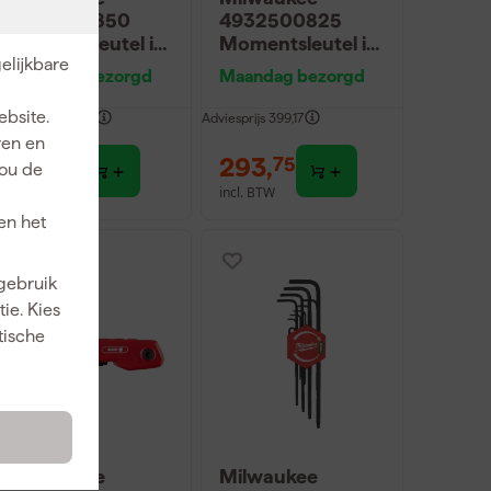
4932500850
4932500825
Momentsleutel in
Momentsleutel in
elijkbare
koffer - 10-50 Nm
koffer - 60-
Maandag bezorgd
Maandag bezorgd
- 3/8″
340 Nm - 1/2″
ebsite.
dviesprijs
266,79
Adviesprijs
399,17
ren en
216
,
293
,
76
75
jou de
incl. BTW
incl. BTW
en het
 gebruik
ie. Kies
tische
Milwaukee
Milwaukee