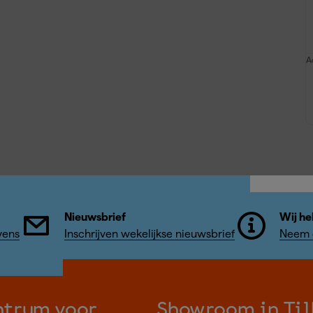
A
Nieuwsbrief
Wij he
vens
Inschrijven wekelijkse nieuwsbrief
Neem c
ntrum voor
Showroom in Til