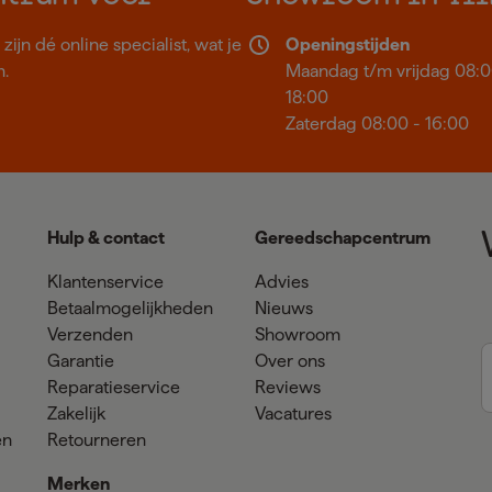
ijn dé online specialist, wat je
Openingstijden
n.
Maandag t/m vrijdag 08:0
18:00
Zaterdag 08:00 - 16:00
Hulp & contact
Gereedschapcentrum
Klantenservice
Advies
Betaalmogelijkheden
Nieuws
Verzenden
Showroom
Garantie
Over ons
Reparatieservice
Reviews
Zakelijk
Vacatures
en
Retourneren
Merken