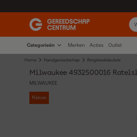
Categorieën
Merken
Acties
Outlet
Home
Handgereedschap
Ringsteeksleutels
Milwaukee 4932500016 Ratelsl
MILWAUKEE
Nieuw