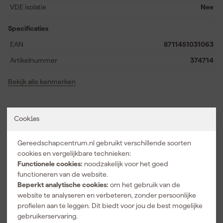
snelle reparatie, dit plamuurmes ondersteunt je bij elke stap.
VDE isolatie
Nee
Specificaties
EAN
8711451031063
Artikelnummer
374714
Bekijk alle kenmerken
Vaak gekocht met
Cookies
Gereedschapcentrum.nl gebruikt verschillende soorten
cookies en vergelijkbare technieken:
Functionele cookies:
noodzakelijk voor het goed
functioneren van de website.
Beperkt analytische cookies:
om het gebruik van de
website te analyseren en verbeteren, zonder persoonlijke
profielen aan te leggen. Dit biedt voor jou de best mogelijke
gebruikerservaring.