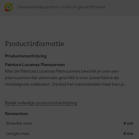
Gereedschapcentrum is Kiyoh gecertificeerd
Productinformatie
Productomschrijving
Paintura Lucamax Plamuurmes
Met de Paintura Lucamax Plamuurmes beschik je over een
plamuurmes dat uitermate geschikt is voor zowel kleine als
middelgrote vulklussen. Dankzij het roestvrijstalen blad ben je
verzekerd van duurzaamheid, terwijl het houten heft prettig in de
hand ligt en extra stevigheid biedt tijdens het werken. De
Bekijk volledige productomschrijving
breedte van 100 mm zorgt ervoor dat je in één beweging
efficiënt plamuur of vuller aanbrengt en egaal kunt verdelen. Het
Kenmerken
mes biedt een uitstekende tegendruk, waardoor je de plamuur of
vuller moeiteloos dieper en gelijkmatiger in gaten drukt. Hierdoor
Breedte mes
4 cm
wordt het vulwerk mooi strak en wordt het oppervlak optimaal
Lengte mes
4 cm
gevuld. Of je nu werkt aan een nauwkeurige afwerking of een