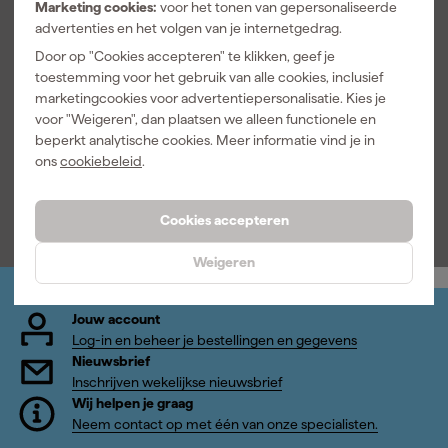
Marketing cookies:
voor het tonen van gepersonaliseerde
Primacover
Paintura
St. Marc
advertenties en het volgen van je internetgedrag.
Stofdeur met
Hybride
Vloeibare
Door op "Cookies accepteren" te klikken, geef je
rits - 220cm x
platte kwast -
verfreiniger
toestemming voor het gebruik van alle cookies, inclusief
120cm
1"/25mm
en ontvetter -
Morgen
Morgen
Morgen
marketingcookies voor advertentiepersonalisatie. Kies je
1L
bezorgd
bezorgd
bezorgd
voor "Weigeren", dan plaatsen we alleen functionele en
beperkt analytische cookies. Meer informatie vind je in
Adviesprijs
4,00
Adviesprijs
7,32
ons
cookiebeleid
.
21
,
2
,
6
,
37
49
71
incl. BTW
incl. BTW
incl. BTW
Cookies accepteren
Weigeren
Jouw account
Log-in en beheer je bestellingen en gegevens
Nieuwsbrief
Inschrijven wekelijkse nieuwsbrief
Wij helpen je graag
Neem contact op met één van onze specialisten.