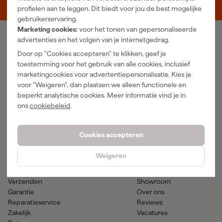
5048 AN Tilburg
profielen aan te leggen. Dit biedt voor jou de best mogelijke
gebruikerservaring.
Marketing cookies:
voor het tonen van gepersonaliseerde
advertenties en het volgen van je internetgedrag.
Ons Assortiment
Door op "Cookies accepteren" te klikken, geef je
Luchtgereedschap
Handgereedschap
toestemming voor het gebruik van alle cookies, inclusief
Elektra
Meetgereedschap
marketingcookies voor advertentiepersonalisatie. Kies je
Reiniging
Elektrisch gereedschap
voor "Weigeren", dan plaatsen we alleen functionele en
Klimaatbeheersing
Accu gereedschap
beperkt analytische cookies. Meer informatie vind je in
Bevestigingsmateriaal
Accessoires
ons
cookiebeleid
.
PBM en werkkleding
Tuingereedschap
Transport en werkplaats
Verf & verfbenodigdheden
Cookies accepteren
Hulp & contact
Gereedschapcentrum
Weigeren
Klantenservice
Advies
Betaalmogelijkheden
Nieuws
Verzenden
Showroom
Garantie
Over ons
Reparatieservice
Reviews
Zakelijk
Vacatures