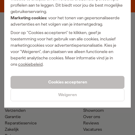
5048 AN Tilburg
profielen aan te leggen. Dit biedt voor jou de best mogelijke
gebruikerservaring.
Marketing cookies:
voor het tonen van gepersonaliseerde
advertenties en het volgen van je internetgedrag.
Ons Assortiment
Door op "Cookies accepteren" te klikken, geef je
Luchtgereedschap
Handgereedschap
toestemming voor het gebruik van alle cookies, inclusief
Elektra
Meetgereedschap
marketingcookies voor advertentiepersonalisatie. Kies je
Reiniging
Elektrisch gereedschap
voor "Weigeren", dan plaatsen we alleen functionele en
Klimaatbeheersing
Accu gereedschap
beperkt analytische cookies. Meer informatie vind je in
Bevestigingsmateriaal
Accessoires
ons
cookiebeleid
.
PBM en werkkleding
Tuingereedschap
Transport en werkplaats
Verf & verfbenodigdheden
Cookies accepteren
Hulp & contact
Gereedschapcentrum
Weigeren
Klantenservice
Advies
Betaalmogelijkheden
Nieuws
Verzenden
Showroom
Garantie
Over ons
Reparatieservice
Reviews
Zakelijk
Vacatures