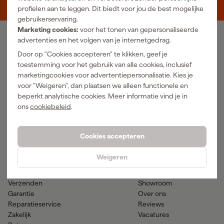
5048 AN Tilburg
profielen aan te leggen. Dit biedt voor jou de best mogelijke
gebruikerservaring.
Marketing cookies:
voor het tonen van gepersonaliseerde
advertenties en het volgen van je internetgedrag.
Ons Assortiment
Door op "Cookies accepteren" te klikken, geef je
Luchtgereedschap
Handgereedschap
toestemming voor het gebruik van alle cookies, inclusief
Elektra
Meetgereedschap
marketingcookies voor advertentiepersonalisatie. Kies je
Reiniging
Elektrisch gereedschap
voor "Weigeren", dan plaatsen we alleen functionele en
Klimaatbeheersing
Accu gereedschap
beperkt analytische cookies. Meer informatie vind je in
Bevestigingsmateriaal
Accessoires
ons
cookiebeleid
.
PBM en werkkleding
Tuingereedschap
Transport en werkplaats
Verf & verfbenodigdheden
Cookies accepteren
Hulp & contact
Gereedschapcentrum
Weigeren
Klantenservice
Advies
Betaalmogelijkheden
Nieuws
Verzenden
Showroom
Garantie
Over ons
Reparatieservice
Reviews
Zakelijk
Vacatures