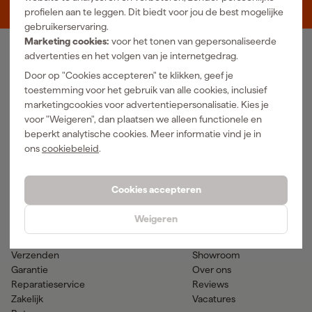
5048 AN Tilburg
profielen aan te leggen. Dit biedt voor jou de best mogelijke
gebruikerservaring.
Marketing cookies:
voor het tonen van gepersonaliseerde
advertenties en het volgen van je internetgedrag.
Ons Assortiment
Door op "Cookies accepteren" te klikken, geef je
Luchtgereedschap
Handgereedschap
toestemming voor het gebruik van alle cookies, inclusief
Elektra
Meetgereedschap
marketingcookies voor advertentiepersonalisatie. Kies je
Reiniging
Elektrisch gereedschap
voor "Weigeren", dan plaatsen we alleen functionele en
Klimaatbeheersing
Accu gereedschap
beperkt analytische cookies. Meer informatie vind je in
Bevestigingsmateriaal
Accessoires
ons
cookiebeleid
.
PBM en werkkleding
Tuingereedschap
Transport en werkplaats
Verf & verfbenodigdheden
Cookies accepteren
Hulp & contact
Gereedschapcentrum
Weigeren
Klantenservice
Advies
Betaalmogelijkheden
Nieuws
Verzenden
Showroom
Garantie
Over ons
Reparatieservice
Reviews
Zakelijk
Vacatures