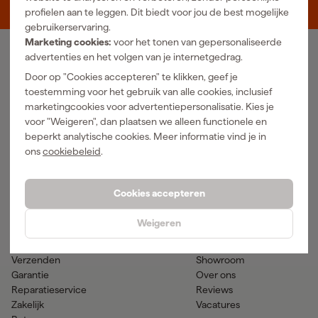
5048 AN Tilburg
profielen aan te leggen. Dit biedt voor jou de best mogelijke
gebruikerservaring.
Marketing cookies:
voor het tonen van gepersonaliseerde
advertenties en het volgen van je internetgedrag.
Ons Assortiment
Door op "Cookies accepteren" te klikken, geef je
Luchtgereedschap
Handgereedschap
toestemming voor het gebruik van alle cookies, inclusief
Elektra
Meetgereedschap
marketingcookies voor advertentiepersonalisatie. Kies je
Reiniging
Elektrisch gereedschap
voor "Weigeren", dan plaatsen we alleen functionele en
Klimaatbeheersing
Accu gereedschap
beperkt analytische cookies. Meer informatie vind je in
Bevestigingsmateriaal
Accessoires
ons
cookiebeleid
.
PBM en werkkleding
Tuingereedschap
Transport en werkplaats
Verf & verfbenodigdheden
Cookies accepteren
Hulp & contact
Gereedschapcentrum
Weigeren
Klantenservice
Advies
Betaalmogelijkheden
Nieuws
Verzenden
Showroom
Garantie
Over ons
Reparatieservice
Reviews
Zakelijk
Vacatures