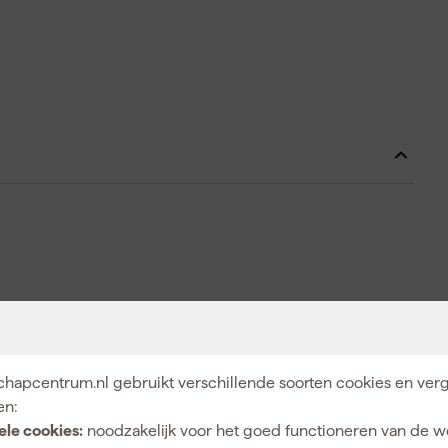
hapcentrum.nl gebruikt verschillende soorten cookies en verg
en:
ele cookies:
noodzakelijk voor het goed functioneren van de w