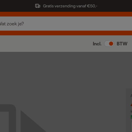
Gratis verzending vanaf €50,-
Incl.
BTW
A