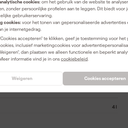
analytische cookies:
om het gebruik van de website te analyse
n, zonder persoonlijke profielen aan te leggen. Dit biedt voor 
elijke gebruikerservaring.
g cookies:
voor het tonen van gepersonaliseerde advertenties 
Extra mat
n je internetgedrag.
"Cookies accepteren" te klikken, geef je toestemming voor het
cookies, inclusief marketingcookies voor advertentiepersonalisat
Weigeren", dan plaatsen we alleen functionele en beperkt analy
8711429282459
Meer informatie vind je in ons
cookiebeleid
.
342873
10408116
Weigeren
Cookies accepteren
4 l