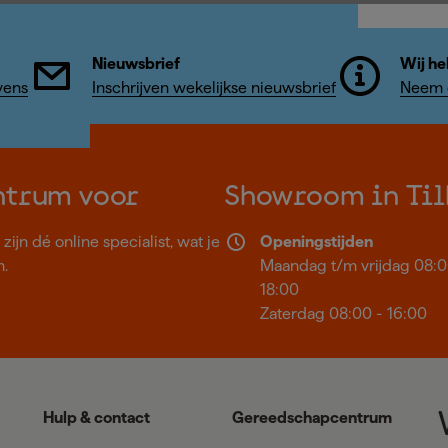
Nieuwsbrief
Wij he
vens
Inschrijven wekelijkse nieuwsbrief
Neem c
ntrum voor
Showroom in Til
ijn dé online specialist, wat je
Openingstijden
n.
Maandag t/m vrijdag 08:0
18:00
Zaterdag 08:00 - 16:00
Hulp & contact
Gereedschapcentrum