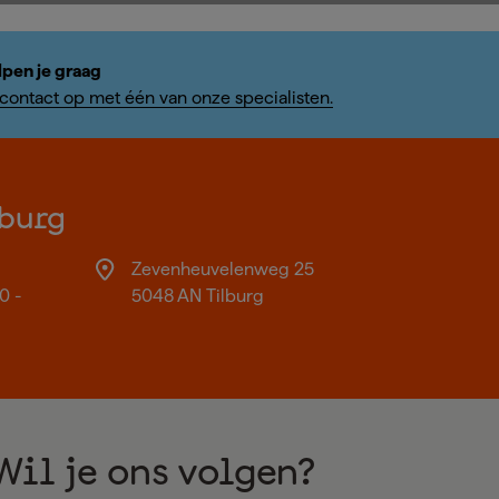
lpen je graag
ontact op met één van onze specialisten.
burg
Zevenheuvelenweg 25
0 -
5048 AN Tilburg
Wil je ons volgen?