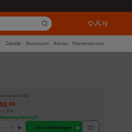
Zakelijk
Showroom
Advies
Klantenservice
dviesprijs
58,81
45
,
99
incl. BTW
Maandag bezorgd
In winkelwagen