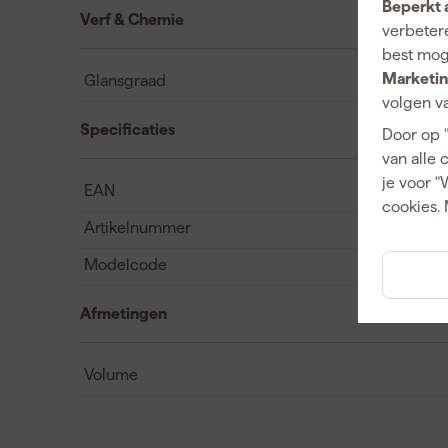
Beperkt 
Verf & Chemie
verbetere
best mog
Marketin
Glansgraad
volgen va
Specificaties
Door op 
van alle 
je voor "
EAN
cookies. 
Artikelnummer
Modelcode
Afmetingen
Volume