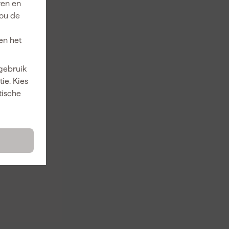
ren en
jou de
en het
 gebruik
ie. Kies
tische