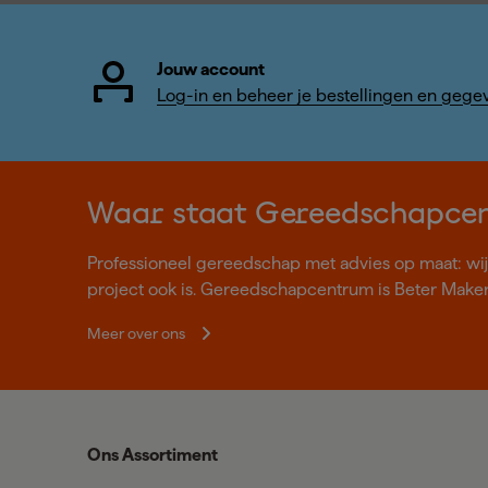
Jouw account
Log-in en beheer je bestellingen en gege
Waar staat Gereedschapce
Professioneel gereedschap met advies op maat: wij z
project ook is. Gereedschapcentrum is Beter Make
Meer over ons
Ons Assortiment