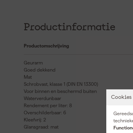
Productinformatie
Productomschrijving
Geurarm
Goed dekkend
Mat
Schrobvast, klasse 1 (DIN EN 13300)
Voor binnen en beschermd buiten
Cookies
Waterverdunbaar
Rendement per liter: 8
Overschilderbaar: 6
Gereedsc
Kleefvrij: 2
techniek
Glansgraad: mat
Function