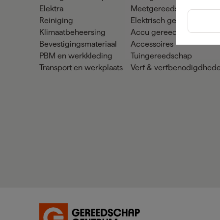
Elektra
Meetgereedschap
Reiniging
Elektrisch gereedschap
Klimaatbeheersing
Accu gereedschap
Bevestigingsmateriaal
Accessoires
PBM en werkkleding
Tuingereedschap
Transport en werkplaats
Verf & verfbenodigdhed