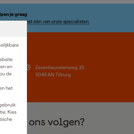
lpen je graag
ontact op met één van onze specialisten.
elijkbare
burg
ebsite.
ren en
Zevenheuvelenweg 25
jou de
0 -
5048 AN Tilburg
en het
 gebruik
ie. Kies
tische
Wil je ons volgen?