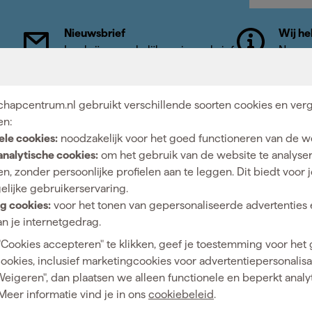
Nieuwsbrief
Wij he
vens
Inschrijven wekelijkse nieuwsbrief
Neem c
hapcentrum.nl gebruikt verschillende soorten cookies en verg
en:
ntrum voor
Showroom in Til
ele cookies:
noodzakelijk voor het goed functioneren van de w
analytische cookies:
om het gebruik van de website te analyse
ijn dé online specialist, wat je
Openingstijden
n, zonder persoonlijke profielen aan te leggen. Dit biedt voor 
n.
Maandag t/m vrijdag 08:0
elijke gebruikerservaring.
18:00
g cookies:
voor het tonen van gepersonaliseerde advertenties 
Zaterdag 08:00 - 16:00
n je internetgedrag.
"Cookies accepteren" te klikken, geef je toestemming voor het
cookies, inclusief marketingcookies voor advertentiepersonalisat
Weigeren", dan plaatsen we alleen functionele en beperkt analy
Hulp & contact
Gereedschapcentrum
Meer informatie vind je in ons
cookiebeleid
.
Klantenservice
Advies