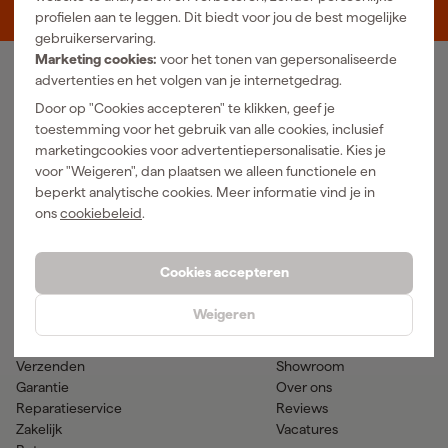
5048 AN Tilburg
profielen aan te leggen. Dit biedt voor jou de best mogelijke
gebruikerservaring.
Marketing cookies:
voor het tonen van gepersonaliseerde
advertenties en het volgen van je internetgedrag.
Ons Assortiment
Door op "Cookies accepteren" te klikken, geef je
Luchtgereedschap
Handgereedschap
toestemming voor het gebruik van alle cookies, inclusief
Elektra
Meetgereedschap
marketingcookies voor advertentiepersonalisatie. Kies je
Reiniging
Elektrisch gereedschap
voor "Weigeren", dan plaatsen we alleen functionele en
Klimaatbeheersing
Accu gereedschap
beperkt analytische cookies. Meer informatie vind je in
Bevestigingsmateriaal
Accessoires
ons
cookiebeleid
.
PBM en werkkleding
Tuingereedschap
Transport en werkplaats
Verf & verfbenodigdheden
Cookies accepteren
Hulp & contact
Gereedschapcentrum
Weigeren
Klantenservice
Advies
Betaalmogelijkheden
Nieuws
Verzenden
Showroom
Garantie
Over ons
Reparatieservice
Reviews
Zakelijk
Vacatures