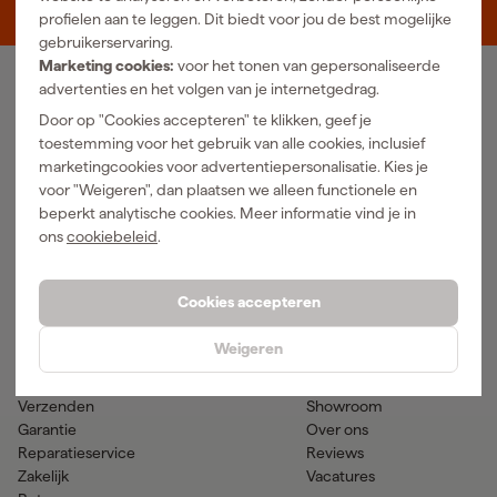
5048 AN Tilburg
profielen aan te leggen. Dit biedt voor jou de best mogelijke
gebruikerservaring.
Marketing cookies:
voor het tonen van gepersonaliseerde
advertenties en het volgen van je internetgedrag.
Ons Assortiment
Door op "Cookies accepteren" te klikken, geef je
Luchtgereedschap
Handgereedschap
toestemming voor het gebruik van alle cookies, inclusief
Elektra
Meetgereedschap
marketingcookies voor advertentiepersonalisatie. Kies je
Reiniging
Elektrisch gereedschap
voor "Weigeren", dan plaatsen we alleen functionele en
Klimaatbeheersing
Accu gereedschap
beperkt analytische cookies. Meer informatie vind je in
Bevestigingsmateriaal
Accessoires
ons
cookiebeleid
.
PBM en werkkleding
Tuingereedschap
Transport en werkplaats
Verf & verfbenodigdheden
Cookies accepteren
Hulp & contact
Gereedschapcentrum
Weigeren
Klantenservice
Advies
Betaalmogelijkheden
Nieuws
Verzenden
Showroom
Garantie
Over ons
Reparatieservice
Reviews
Zakelijk
Vacatures