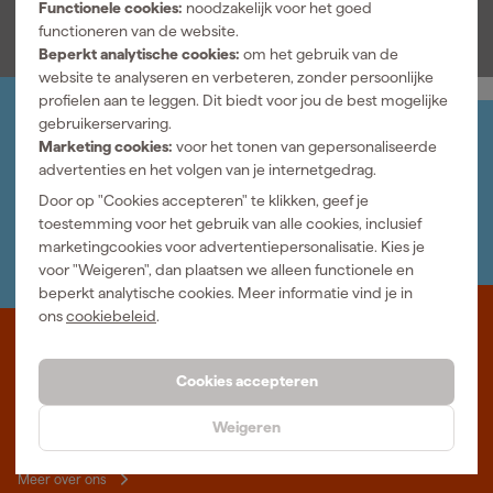
Functionele cookies:
noodzakelijk voor het goed
functioneren van de website.
Beperkt analytische cookies:
om het gebruik van de
website te analyseren en verbeteren, zonder persoonlijke
profielen aan te leggen. Dit biedt voor jou de best mogelijke
gebruikerservaring.
Jouw account
Marketing cookies:
voor het tonen van gepersonaliseerde
Log-in en beheer je bestellingen en gegevens
advertenties en het volgen van je internetgedrag.
Nieuwsbrief
Door op "Cookies accepteren" te klikken, geef je
Inschrijven wekelijkse nieuwsbrief
toestemming voor het gebruik van alle cookies, inclusief
Wij helpen je graag
marketingcookies voor advertentiepersonalisatie. Kies je
Neem contact op met één van onze specialisten.
voor "Weigeren", dan plaatsen we alleen functionele en
beperkt analytische cookies. Meer informatie vind je in
ons
cookiebeleid
.
Waar staat Gereedschapcentrum voor
Cookies accepteren
Professioneel gereedschap met advies op maat: wij zijn dé online
specialist, wat je project ook is. Gereedschapcentrum is Beter
Weigeren
Maken.
Meer over ons