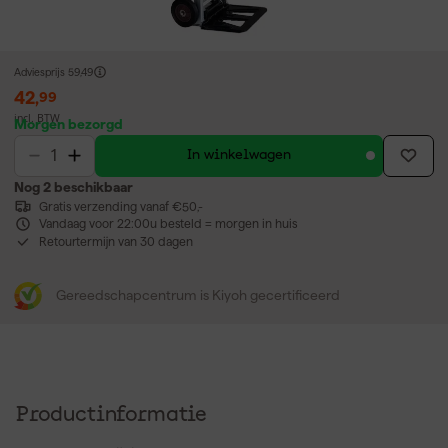
Adviesprijs
59,49
42
,
99
incl. BTW
Morgen bezorgd
In winkelwagen
Nog 2 beschikbaar
Gratis verzending vanaf €50,-
Vandaag voor 22:00u besteld = morgen in huis
Retourtermijn van 30 dagen
Gereedschapcentrum is Kiyoh gecertificeerd
Productinformatie