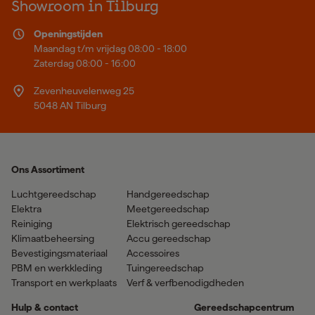
Showroom in Tilburg
Openingstijden
Maandag t/m vrijdag 08:00 - 18:00
Zaterdag 08:00 - 16:00
Zevenheuvelenweg 25
5048 AN Tilburg
Ons Assortiment
Luchtgereedschap
Handgereedschap
Elektra
Meetgereedschap
Reiniging
Elektrisch gereedschap
Klimaatbeheersing
Accu gereedschap
Bevestigingsmateriaal
Accessoires
PBM en werkkleding
Tuingereedschap
Transport en werkplaats
Verf & verfbenodigdheden
Hulp & contact
Gereedschapcentrum