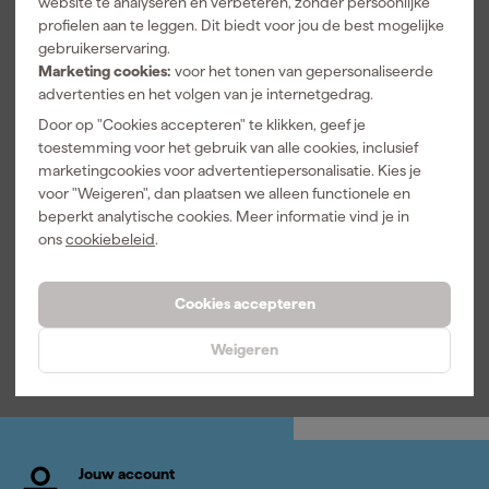
website te analyseren en verbeteren, zonder persoonlijke
profielen aan te leggen. Dit biedt voor jou de best mogelijke
gebruikerservaring.
Marketing cookies:
voor het tonen van gepersonaliseerde
advertenties en het volgen van je internetgedrag.
Door op "Cookies accepteren" te klikken, geef je
toestemming voor het gebruik van alle cookies, inclusief
Fit-to-Fix
Zinsser Multi-
marketingcookies voor advertentiepersonalisatie. Kies je
Schuurschijf -
Surface
voor "Weigeren", dan plaatsen we alleen functionele en
P220 - rond
Ontvetter &
150mm (50st)
ReinigerSpray
beperkt analytische cookies. Meer informatie vind je in
Morgen
Morgen
500ml
ons
cookiebeleid
.
bezorgd
bezorgd
Afgelopen 30 dgn
21,59
Cookies accepteren
21
,
12
,
29
06
Weigeren
incl. BTW
incl. BTW
Jouw account