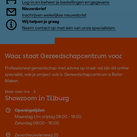
Log-in en beheer je bestellingen en gegevens
Nieuwsbrief
Inschrijven wekelijkse nieuwsbrief
Wij helpen je graag
Neem contact op met één van onze specialisten.
Waar staat Gereedschapcentrum voor
Professioneel gereedschap met advies op maat: wij zijn dé online
specialist, wat je project ook is. Gereedschapcentrum is Beter
Maken.
Meer over ons
Showroom in Tilburg
Openingstijden
Maandag t/m vrijdag 08:00 - 18:00
Zaterdag 08:00 - 16:00
Zevenheuvelenweg 25