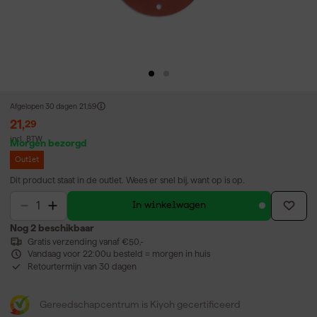
Afgelopen 30 dagen
21,59
21
,
29
incl. BTW
Morgen bezorgd
Outlet
Dit product staat in de outlet. Wees er snel bij, want op is op.
In winkelwagen
Nog 2 beschikbaar
Gratis verzending vanaf €50,-
Vandaag voor 22:00u besteld = morgen in huis
Retourtermijn van 30 dagen
Gereedschapcentrum is Kiyoh gecertificeerd