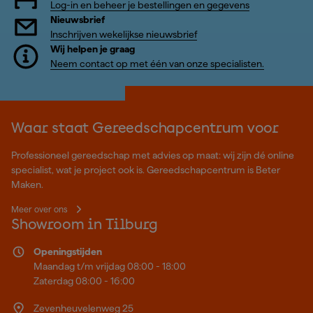
Log-in en beheer je bestellingen en gegevens
Nieuwsbrief
Inschrijven wekelijkse nieuwsbrief
Wij helpen je graag
Neem contact op met één van onze specialisten.
Waar staat Gereedschapcentrum voor
Professioneel gereedschap met advies op maat: wij zijn dé online
specialist, wat je project ook is. Gereedschapcentrum is Beter
Maken.
Meer over ons
Showroom in Tilburg
Openingstijden
Maandag t/m vrijdag 08:00 - 18:00
Zaterdag 08:00 - 16:00
Zevenheuvelenweg 25